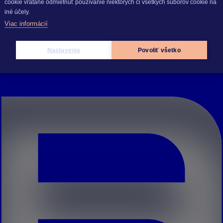
cookie vrátane odmietnuť používanie niektorých či všetkých súborov cookie na
iné účely.
Viac informácií
Nastavenia
Povoliť všetko