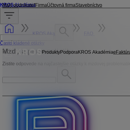
KROS
Akadémia
Malý podnikateľ
Firma
Účtovná firma
Stavebníctvo
filter_list
home
double_arrow
double_arrow
double_arrow
search
KROS Akadémia
FAQ
Mzdy a personalistika
Často kladené otázky
Mzdy a personalistika
Produkty
Podpora
KROS Akadémia
eFaktúr
Zistite odpovede na najčastejšie otázky k mzdovej problemat
search