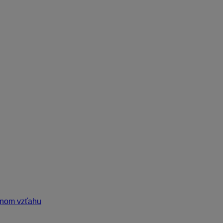
 a odb. zamestnanca
ni
esiac“ vyplatený zálohovou platbou na účet
i mesiac“
cov
e z praxe
ríspevku na stravu
vnom vzťahu
 poistenia