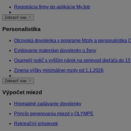
Registrácia firmy do aplikácie MyJob
Implementačné služby k softvéru Mzdy a personalistik
Zápisník užívateľských textov
Automatická obnova licencie cez KROS účet
Elektronická pracovná neschopnosť
KROS účet a OLYMP
Zálohovanie databázy
Ako v OLYMPE povoliť SMTP pre Gmail?
Ako v OLYMPE povoliť SMPT pre Yahoo?
Ako v Olympe povoliť OAuth pre Outlook?
Minimálna a odporúčaná konfigurácia
Upozornenia v programe Mzdy a personalistika OLYMP
Postup inštalácie programu Olymp na SQL server
Prenos programu OLYMP na nový počítač
Online úhrada
Zobraziť viac
Personalistika
Otcovská dovolenka v programe Mzdy a personalistika
Evidovanie materskej dovolenky u ženy
Osamelý rodič s vyšším nárok na sprievod dieťaťa do 15
Zmena výšky minimálnej mzdy od 1.1.2026
Starostlivosť o dieťa – dovolenka
Ak dohodár nepracoval
Exekúcie zrážané do depozitu
Užívateľské tipy k dovolenke
Nárok na dovolenku a krátenie dovolenky počas materske
Zadanie nepostihnuteľnej časti pri exekúcii
Dohody
Zrážka nariadená súdom
Obecní policajti v OLYMPE
Zákazky a činnosti, náhľady importných súborov
Evidencia OČR
Konto pracovného času
Karta Zložky mzdy
Hromadné funkcie
Evidencia analytických údajov zamestnanca
Starobné dôchodkové sporenie – druhý pilier
Ako evidovať zálohu v OLYMPE
Evidovanie invalidného dôchodku alebo zdravotného 
Evidencia zmenového pracovníka v programe
Stupeň náročností práce
Šablóny pracovných pomerov
Ukončenie pracovného pomeru
Predĺženie dohody
IČPV – najčastejšie otázky
IČPV v OLYMPE
Spoločník/štatutár
Zamestnávanie cudzincov
Mzda zamestnanca na účet
Základné matematické prepočty
Zmena pracovnej zmluvy z doby určitej na dobu neurčitú
Uplatnenie odvodovej odpočítateľnej položky u dohodár
Zmena počtu vyživovaných osôb
Zmena výšky minimálnej mzdy od 1.1.2025
Štatutár s najmenej 50 % majetkovou účasťou
Evidencia dôchodkov v Personalistike
Zadanie zrážky DDS
Dohody o prácach vykonávaných mimo pracovného po
Zadanie súbežného pracovného vzťahu
Označovanie zamestnancov podľa spôsobu stravného
Nepretržité trvanie pracovného pomeru
Dohoda o brigádnickej práci študentov
Dohoda o vykonaní práce
Dohoda o pracovnej činnosti
Dohoda o pracovnej činnosti na výkon sezónnej práce
Prechod z invalidného do starobného dôchodku
Vznik pracovného pomeru počas roka a nárok na lekára
Zamestnanec so skráteným úväzkom – evidencia
Pracovník so skráteným úväzkom
Zobraziť viac
Výpočet miezd
Hromadné zadávanie dovolenky
Princíp generovania miezd v OLYMPE
Rekreačný príspevok