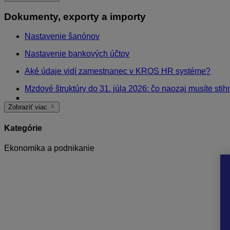
Dokumenty, exporty a importy
Nastavenie šanónov
Nastavenie bankových účtov
Aké údaje vidí zamestnanec v KROS HR systéme?
Mzdové štruktúry do 31. júla 2026: čo naozaj musíte stih
Export ELDP
Súbežný pracovný pomer a Hlásenie o vyúčtovaní dane
Rekapitulácia uhradenej dane
Elektronická pracovná neschopnosť
E-mailovanie z programu Mzdy a personalistika OLYMP
RLFO od 1. 11. 2025
Import stravného
Import odmien
Export zamestnancov so zdravotným postihnutím
Nárok na lekára
Šablóny písomných informácií
Nastavenie rozúčtovania pre podvojné účtovníctvo
Prehľad analytických údajov po zamestnancoch
Náhľad v exportoch
Je možné vytlačiť z OLYMPU opravné výkazy?
E-SLUŽBY Dôvery
Štvrťročný výkaz o práci – členenie podľa doplnkových 
Buďte v kontakte
Potvrdenie prevzatia stravných lístkov
Zmeny RLFO
Zápočtový list
Výber formy zabezpečovania stravovania
Dohoda o elektronickom doručovaní dokumentov
Rozpis pracovnej doby podľa zložiek mzdy
RLFO odídenca
Evidenčný list dôchodkového poistenia
Zrušenie prihlásenia
Oznamovacie povinnosti pri PN/ePN
Import z dochádzkového systému
Trexima
Export do Excelu
Potvrdenie o zdaniteľnej mzde za rok 2024
Otcovská a rodičovská dovolenka muža v ELDP
Otcovská dovolenka – nárok a krátenie dovolenky
Príklad rozúčtovania do podvojného účtovníctva
ELDP sezónne práce
Zostatok dovolenky
Vykazovanie údajov pre Treximu
Písomná informácia o pracovných podmienkach
Ako je možné importovať do miezd odmeny, stravné a in
Import finančného príspevku na stravu
Oznamovacie povinnosti ZP a SP
Hromadný import dát z iných softvérov
Odhláška zamestnávateľa z registra SP
Podklady pre výpočet finančného príspevku na stravu
Zamestnávanie občanov so zdravotným postihnutím
Kódy pre dohody 2023
Vykazovanie údajov v ELDP od 1.6.2022
Nové Mesačné výkazy poistného a príspevkov
Prehľad vylúčených dôb
Zobraziť viac
Kategórie
Ekonomika a podnikanie