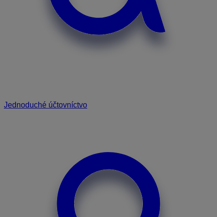
Jednoduché účtovníctvo