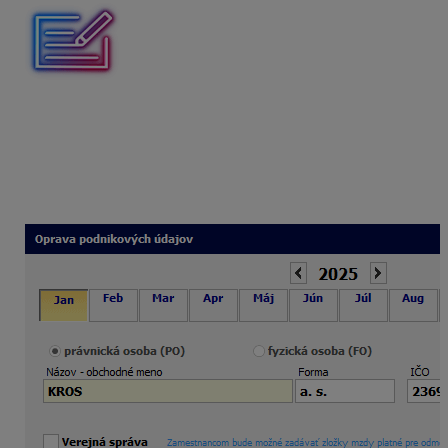
V prípade, že nechcete, aby program pomerne
prepočítaval rozsah dovolenky podľa obdobia
starostlivosti o dieťa v priebehu roka zadaného na karte
Rodinné údaje, cez Organizácia – Podnik – Nastavenia
– označte
Priznať dovolenku za dieťa v plnom
rozsahu
.