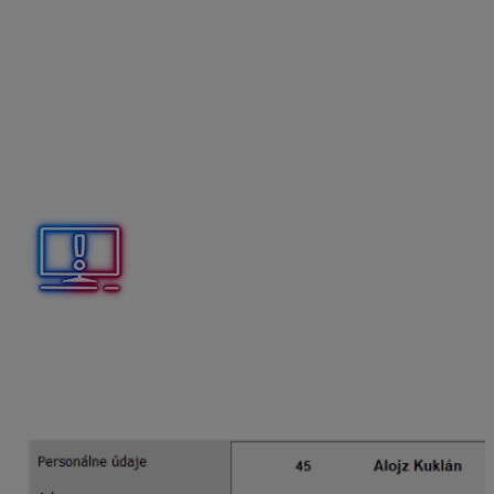
v príslušnom kalendárnom roku a počtu dní
kalendárneho roka.
Kedy program zohľadní vyšší nárok?
V Personalistike na karte
Rodinné údaje
zadáte na
záložke
Starostlivosť o dieťa – dovolenka
, obdobie
starostlivosti o dieťa. OLYMP automaticky zohľadní
zamestnancovi vyšší nárok na dovolenku, na karte
Mzdové údaje
.
V prípade, že sa zamestnanec začne alebo prestane
starať o dieťa v priebehu roka, program podľa zadaného
dátumu pomerne prepočíta rozsah zvýšenej dovolenky.
Prepočet nároku na dovolenku pri starostlivosti o dieťa
je nastavený od roku 2022.