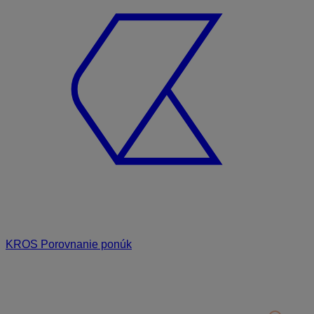
KROS Porovnanie ponúk
Odporúčané
FAQ
Príklad vytvorenia šanónu pre evidenciu mobilných telefónov