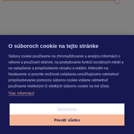
Nastavenie šanónov
Prihlasovanie e-mailom v programe Jednoduché účtovníctvo
ALFA plus
SEGMENTY
O súboroch cookie na tejto stránke
Súbory cookie používame na zhromažďovanie a analýzu informácií o
PRODUKTY
výkone a používaní stránok, na poskytovanie funkcií sociálnych médií a
na vylepšenie a prispôsobenie obsahu a reklám. Kliknutím na
Nastavenie si prezrite možnosti ovládania umožňujúceho odmietnuť
prispôsobovanie pomocou súborov cookie vrátane odmietnuť
KROS AKADÉMIA
používanie niektorých či všetkých súborov cookie na iné účely.
Viac informácií
INÉ
Nastavenia
Povoliť všetko
Odoberajte
NOVINKY
Appky
Prihlásiť sa
Menu