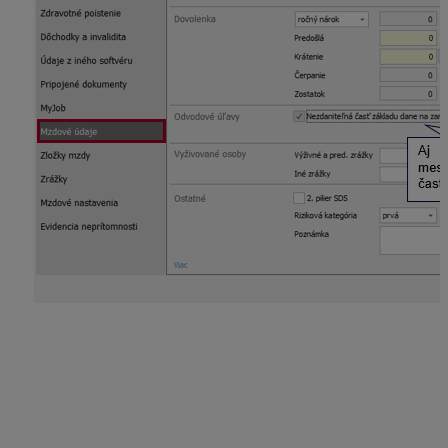
Pravidelný príjem
Spoločník alebo štatutár poberá odmenu za výkon
funkcie každý mesiac. Do Sociálnej poisťovne ho
prihlásite/odhlásite RLFO kódom 1 a do zdravotnej
poisťovne kódom 2 Z pri prihláške a kódom 2 K pri