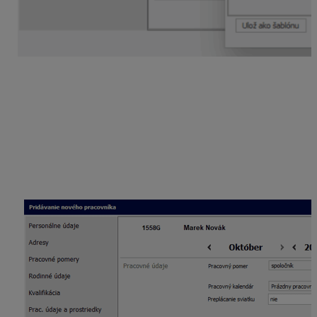
Zadáte dátum vzniku funkcie a zvolíte či ide
o pravidelný alebo nepravidelný príjem. Na karte
Zdravotné poistenie
zaevidujete vznik zdravotného
poistenia. Na
Mzdových údajoch
urobíte základné
nastavenia.
Na karte
Zložky mzdy
zaevidujete spoločníkovi
ZM_259 odmena spoločníkov s.r.o. a štatutárovi
ZM_260 odmena štatutárnych zástupcov.