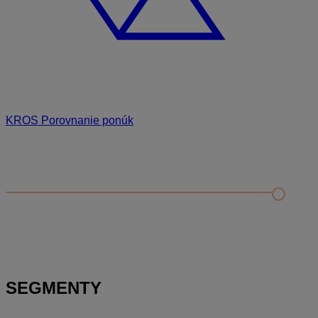
KROS Porovnanie ponúk
Odporúčané
FAQ
Príklad vytvorenia šanónu pre evidenciu mobilných telefónov
Nastavenie šanónov
Prihlasovanie e-mailom v programe Jednoduché účtovníctvo
ALFA plus
SEGMENTY