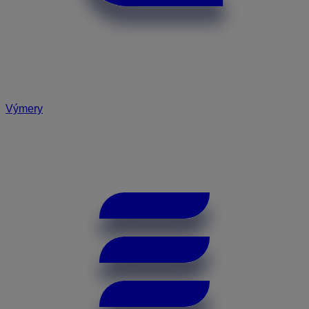
Výmery