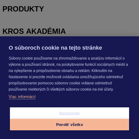
PRODUKTY
KROS AKADÉMIA
O súboroch cookie na tejto stránke
INÉ
Súbory cookie používame na zhromažďovanie a analýzu informácií o
výkone a používaní stránok, na poskytovanie funkcií sociálnych médií a
na vylepšenie a prispôsobenie obsahu a reklám. Kliknutím na
Odoberajte
NOVINKY
Nastavenie si prezrite možnosti ovládania umožňujúceho odmietnuť
prispôsobovanie pomocou súborov cookie vrátane odmietnuť
používanie niektorých či všetkých súborov cookie na iné účely.
Prihlásiť sa
Viac informácií
Nastavenia
O nás
Kariéra
Povoliť všetko
Pre média
Nastavenie cookies
Appky
Prihlásiť sa
Menu
Copyright © 2026 KROS a. s.