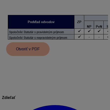
obdobia, v ktorých už bol zaplatené poistné
z maximálneho vymeriavacieho základu.
Otvoriť v PDF
Informácie v dokumente sú spracované k právnemu
stavu platnému ku dňu jeho publikácie.
20.10.2025
Zdieľať