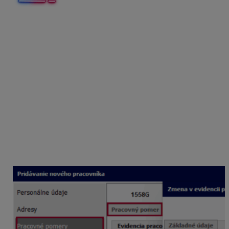
Spoločník
je fyzická alebo právnická osoba, ktorá sa
podieľa vkladom na podnikateľskej činnosti spoločnosti.
Štatutár/konateľ
je štatutárny orgán spoločnosti, ktorý
je oprávnený zastupovať spoločnosť vo vzťahu ku
štátnym inštitúciám, obchodným partnerom, podpisuje
v mene spoločnosti zmluvy, uzatvára obchody.
Evidencia v OLYMPE
V OYLMPE na karte
Pracovné pomery
na záložke
pracovný pomer cez
Pridaj
zvolíte ako pracovný pomer
Spoločník
alebo
Štatutár
. Túto evidenciu využijete iba
v prípade, ak takýto „zamestnanec“ vykonáva svoju
funkciu na základe
zmluvy o výkone funkcie
alebo
mandátnej zmluvy
.