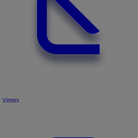
Výmery