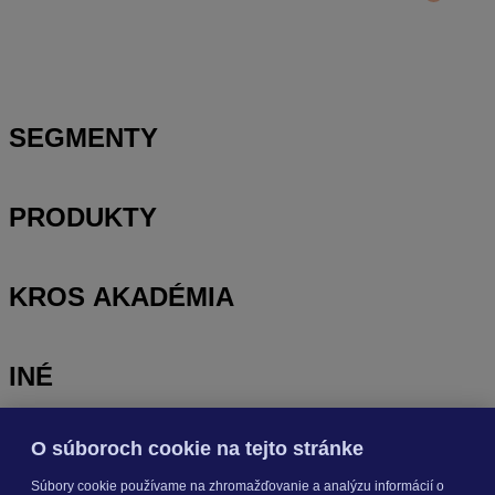
Prihlasovanie e-mailom v programe Jednoduché účtovníctvo
ALFA plus
SEGMENTY
PRODUKTY
KROS AKADÉMIA
INÉ
O súboroch cookie na tejto stránke
Odoberajte
NOVINKY
Súbory cookie používame na zhromažďovanie a analýzu informácií o