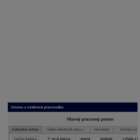
Čo je IČPV?
IČPV
je
12 miestny číselný
identifikátor právneho
vzťahu, pridelený Sociálnou poisťovňou po prihlásení
zamestnanca na konkrétny poistný (právny) vzťah.
Kedy SP pridelí zamestnancovi IČPV?
Ak prihlasujete do Sociálnej poisťovne nového
zamestnanca, jeho prihláška ešte
nebude
obsahovať
IČPV. Sociálna poisťovňa ho pridelí a sprístupní
zamestnávateľovi bezodkladne po doručení prihlášky
do registra prostredníctvom svojich elektronických
služieb. IČPV je následne potrebné zadať do
Personalistiky
zamestnanca, na karte
Pracovný
pomer
do zaevidovaného pracovného pomeru.