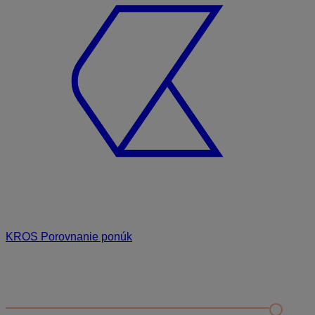
KROS Porovnanie ponúk
Odporúčané
FAQ
Príklad vytvorenia šanónu pre evidenciu mobilných telefónov
Nastavenie šanónov