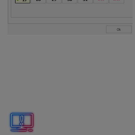
Program Mzdy a personalistika OLYMP vytvorí cez
Exporty – Oznámenia do ZP pre príslušnú zdravotnú
poisťovňu:
prihlášku 2D Z a odhlášku 2D K k dátumu
6.10.2025
prihlášku 2D Z a odhlášku 2D K k dátumu
13.10.2025
prihlášku 2D Z a odhlášku 2D K k dátumu
20.10.2025
prihlášku 2D Z a odhlášku 2D K k dátumu
27.10.2025