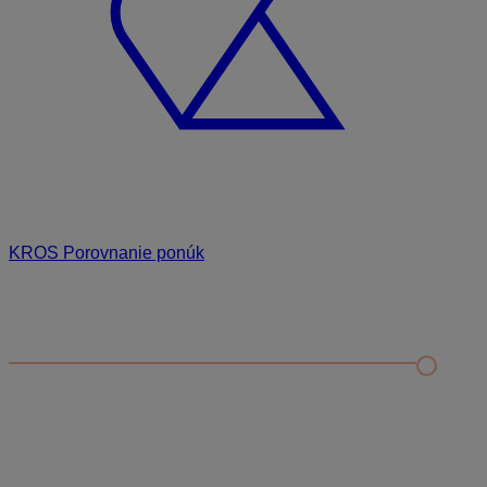
KROS Porovnanie ponúk
Odporúčané
FAQ
Príklad vytvorenia šanónu pre evidenciu mobilných telefónov
Nastavenie šanónov
Prihlasovanie e-mailom v programe Jednoduché účtovníctvo
ALFA plus