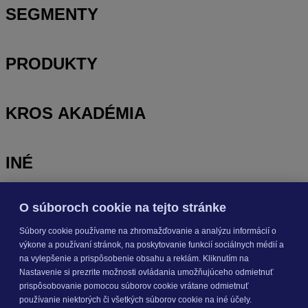
SEGMENTY
PRODUKTY
KROS AKADÉMIA
INÉ
O súboroch cookie na tejto stránke
Odoberajte
NOVINKY
Súbory cookie používame na zhromažďovanie a analýzu informácií o
výkone a používaní stránok, na poskytovanie funkcií sociálnych médií a
Prihlásiť sa
na vylepšenie a prispôsobenie obsahu a reklám. Kliknutím na
Nastavenie si prezrite možnosti ovládania umožňujúceho odmietnuť
prispôsobovanie pomocou súborov cookie vrátane odmietnuť
O nás
používanie niektorých či všetkých súborov cookie na iné účely.