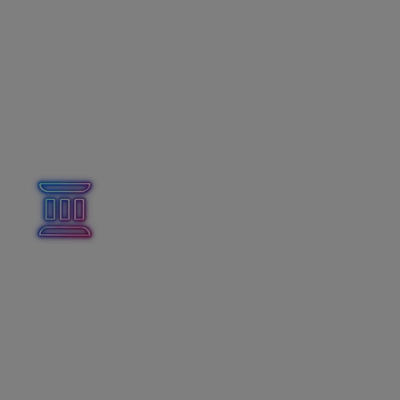
aký bude jeho nárok na lekára?
Krátenie nároku na lekára
Zákonník práce ponecháva na zamestnávateľovi, či
bude nárok na pracovné voľno s náhradou mzdy
zamestnancovi pomerne zvyšovať podľa začatých tretín
kalendárneho roka trvania pracovného pomeru, alebo
mu prizná nárok na lekára v plnom rozsahu už pri vzniku
pracovného pomeru.
V Personalistike na karte
Mzdové nastavenia
je možné
vybrať priznanie nároku na vyšetrenie podľa začatých
tretín roka. Označením voľby
Nárok na vyšetrenie u
lekára
a sprevádzanie rodinného príslušníka do
zdrav. zariadenia napočítavať postupne podľa
začatých tretín roka
určíte, že za každú začatú tretinu
roka má zamestnanec nárok na tretinu voľna z ročného
nároku. Takto prepočítaný nárok na lekára sa zaokrúhli
na celé kalendárne dni nahor.