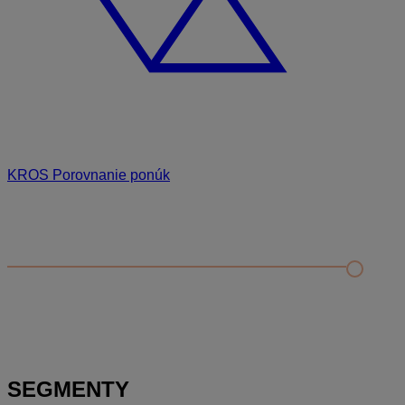
KROS Porovnanie ponúk
Odporúčané
FAQ
Príklad vytvorenia šanónu pre evidenciu mobilných telefónov
Nastavenie šanónov
Prihlasovanie e-mailom v programe Jednoduché účtovníctvo
ALFA plus
SEGMENTY