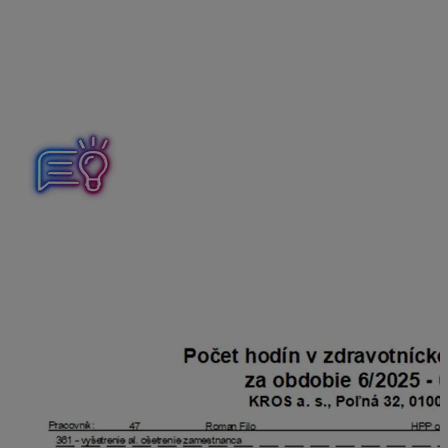
ošetrenia v rozsahu 5 dní s nárokom na náhradu mzdy
za dve začaté tretiny roka.
V prepočte na hodiny bude mať zamestnanec do konca
roka nárok na 40 hodín na lekára (5 dní x 8 hodín za
deň).
Ako pomôcku na zistenie nároku, čerpania a zostatku
hodín zložky mzdy
361 – vyšetrenie al. ošetrenie
zamestnanca
, nájdete na dokumente
Počet hodín v
zdravotníckom zariadení
(Tlač – Tlač – Evidencia
pracovnej doby).