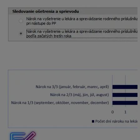
Nárok na lekára podľa začatých tretín roka v závislosti
od mesiaca, v ktorom zamestnanec nastúpil do
zamestnania: