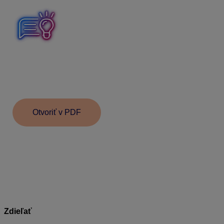
Pri nároku na sprevádzanie rodinného príslušníka do
zdravotníckeho zariadenia (zložka mzdy
362 –
sprevádzanie rod. príslušníka do zdrav. zar.
) je
možné uplatniť rovnaký spôsob výpočtu.
Otvoriť v PDF
Informácie v dokumente sú spracované k právnemu
stavu platnému ku dňu jeho publikácie.
06.08.2025
Zdieľať