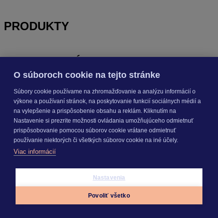
PRODUKTY
KROS AKADÉMIA
O súboroch cookie na tejto stránke
Súbory cookie používame na zhromažďovanie a analýzu informácií o
INÉ
výkone a používaní stránok, na poskytovanie funkcií sociálnych médií a
na vylepšenie a prispôsobenie obsahu a reklám. Kliknutím na
Nastavenie si prezrite možnosti ovládania umožňujúceho odmietnuť
Odoberajte
NOVINKY
prispôsobovanie pomocou súborov cookie vrátane odmietnuť
používanie niektorých či všetkých súborov cookie na iné účely.
Viac informácií
Prihlásiť sa
Nastavenia
O nás
Povoliť všetko
Kariéra
Appky
Prihlásiť sa
Menu
Pre média