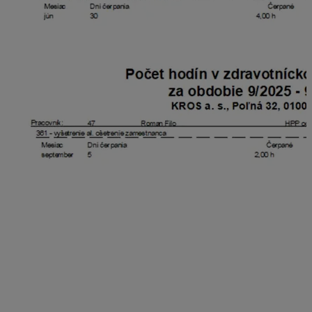
V prípade, že zamestnávateľ určil, že sa bude nárok na
ošetrenie u lekára napočítavať postupne podľa začatých
tretín roka, program tento nárok zobrazí v závislosti od
mesiaca, za ktorý sa dokument tlačí. Ak je obdobie
nastavené napr. na jún a zamestnanec len v júni
nastúpil do pracovného pomeru, tak tento zamestnanec
má v júni nárok len na jednu tretinu z ročného nároku.
Ak je obdobie nastavené napr. na september, tak už má
nárok na 2/3 z ročného nároku.