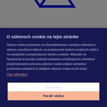
KROS Porovnanie ponúk
O súboroch cookie na tejto stránke
Odporúčané
FAQ
Súbory cookie používame na zhromažďovanie a analýzu informácií o
výkone a používaní stránok, na poskytovanie funkcií sociálnych médií a
na vylepšenie a prispôsobenie obsahu a reklám. Kliknutím na
Príklad vytvorenia šanónu pre evidenciu mobilných telefónov
Nastavenie si prezrite možnosti ovládania umožňujúceho odmietnuť
Nastavenie šanónov
Prihlasovanie e-mailom v programe Jednoduché účtovníctvo
prispôsobovanie pomocou súborov cookie vrátane odmietnuť
ALFA plus
používanie niektorých či všetkých súborov cookie na iné účely.
Viac informácií
Nastavenia
SEGMENTY
Povoliť všetko
Appky
Prihlásiť sa
Menu