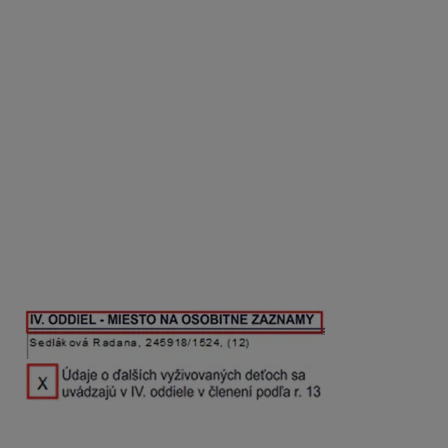
mzde.
V prípade
súbežného pracovného pomeru
budú na
potvrdení uvedené
všetky príjmy zamestnanca
za
všetky pracovné vzťahy prepojené v programe
OLYMP
.
Potvrdenie môžete generovať na ktoromkoľvek
osobnom čísle prepojenom v súbehu.
V r.13 potvrdenia sa uvádzajú
Údaje o priznanom
a vyplatenom
daňovom bonuse na vyživované
dieťa
, ktoré sa sem prenášajú z vygenerovaných miezd
– záložka
Ostatné
. Ak si zamestnanec uplatňuje daňový
bonus
na viac ako štyri deti
, údaje o ďalších
vyživovaných deťoch sa uvedú v
IV.ODDIELE –
MIESTO NA OSOBITNÉ ZÁZNAMY
, pričom znakom X
sa označí pole
Údaje o ďalších vyživovaných deťoch
sa uvádzajú v IV. oddiele v členení podľa r.13
.
V závere dokumentu v časti
Potvrdenie vypracoval
(a)
je možné vložiť
pečiatku
označením voľby
Tlač