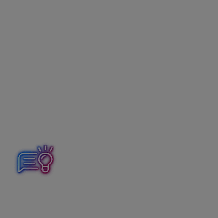
zamestnávateľ je
povinný
vystaviť a
doručiť
potvrdenie zamestnancovi najneskôr do
10. 2.
2025
.
Ak zamestnanec
nepožiada
o vystavenie potvrdenia
v tomto termíne a nepožiada zamestnávateľa ani
o vykonanie ročného zúčtovania dane, zamestnávateľ
má
povinnosť
vystaviť
a
doručiť
potvrdenie do
10. 3.
2025.
Ak zamestnávateľ bude vykonávať ročné zúčtovanie
dane, nemá povinnosť vystavovať tento doklad.
V roku 2025 sa potvrdenie o zdaniteľnej mzde za rok
2024 nemení, zostáva rovnaké ako v roku 2024.
Aktuálny dokument
Potvrdenie o zdaniteľnej mzde za
rok 2024
nájdete v programe OLYMP cez Tlač – Tlač –
Potvrdenia zamestnávateľa – Potvrdenie o zdaniteľnej