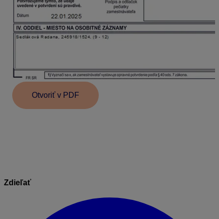
Otvoriť v PDF
Informácie v dokumente sú spracované k právnemu
stavu platnému ku dňu jeho publikácie. 03. 02. 2025
Zdieľať