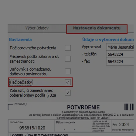
pečiatky
na záložke
Nastavenia dokumentu
ešte pred
tlačou. Pečiatku do programu nahráte cez Nastavenia –
Nastavenia – Pečiatka.