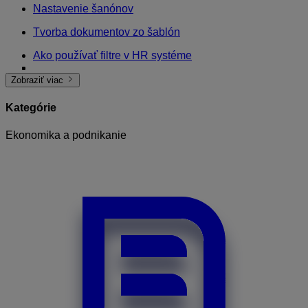
Nastavenie šanónov
Tvorba dokumentov zo šablón
Ako používať filtre v HR systéme
Zobrazenie vykonaných zmien v záznamoch
Ako hromadne vkladať záznamy do šanónu?
Ako hromadne editovať záznamy
Šanóny pre register firemných automobilov
Zobraziť viac
Kategórie
Ekonomika a podnikanie