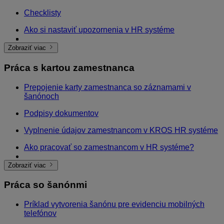
Checklisty
Ako si nastaviť upozornenia v HR systéme
Ako funguje HR systém?
Majte personálne dokumenty vždy poruke
Import údajov
Nastavenie práv v HR systéme
Zobraziť viac
Práca s kartou zamestnanca
Prepojenie karty zamestnanca so záznamami v
šanónoch
Podpisy dokumentov
Vyplnenie údajov zamestnancom v KROS HR systéme
Ako pracovať so zamestnancom v HR systéme?
Osobný spis v HR systéme
Zobraziť viac
Práca so šanónmi
Príklad vytvorenia šanónu pre evidenciu mobilných
telefónov