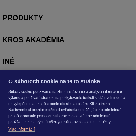
PRODUKTY
KROS AKADÉMIA
INÉ
O súboroch cookie na tejto stránke
Odoberajte
NOVINKY
Súbory cookie používame na zhromažďovanie a analýzu informácií o
výkone a používaní stránok, na poskytovanie funkcií sociálnych médií a
Prihlásiť sa
na vylepšenie a prispôsobenie obsahu a reklám. Kliknutím na
Nastavenie si prezrite možnosti ovládania umožňujúceho odmietnuť
prispôsobovanie pomocou súborov cookie vrátane odmietnuť
O nás
používanie niektorých či všetkých súborov cookie na iné účely.
Kariéra
Viac informácií
Pre média