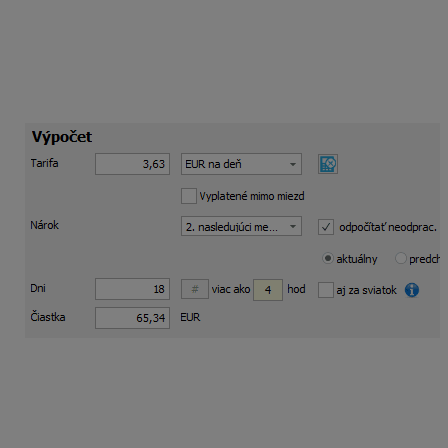
odpočítať neodprac. dni za mesiac
je
označené
s voľbou
aktuálny
. S týmto nastavením program
odpočíta od 20 pracovných dní v mesiaci december 2
dni dovolenky čerpané v mesiaci október v pôvodnej
sume 3,63 eura/deň a do poľa Dni uvedie 18. Celková
suma je 65,34 eura.
Do mzdy pridáte aj ďalšiu zložku mzdy
979 – finančný
príspevok na stravu
, v ktorej je potrebné
zamestnancovi doplatiť rozdiel do minimálneho
príspevku na mesiac december (20 dní). V zložke mzdy
bude v poli nárok rovnaká voľba
2. nasledujúci mesiac
,