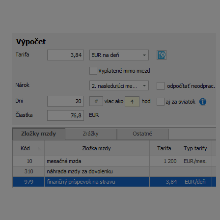
neodprac. dni za mesiac
nie je označené
. Celková
suma príspevku na december je vo výške 76,80 eura
(3,84 x 20).
Krátenie
za dni neprítomnosti zrealizujete formou
zrážky stravné
vo výške
3,63 eura/deň
, v našom
prípade je krátenie za 2 dni.