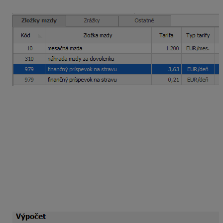
nárok v „starej“ sume (2 x 3,63 = 7,26 eura).
2/
Ďalšou možnosťou je v mzde zamestnanca za
október 2025 použiť zložku mzdy
979 – finančný
príspevok na stravu
už s novou výškou príspevku
3,84
eura/deň.
V poli
Nárok
je zvolená voľba
2. nasledujúci
mesiac
a pole
odpočítať neodprac. dni za mesiac
je
označené
s voľbou
aktuálny
. Dni budú tak vypočítané
správne. Nesprávna bude len čiastka, pretože v tarife je
už zadaná nová hodnota, ale program kráti
neprítomnosti za dni, na ktoré bola poskytnutá nižšia
suma. T. j. namiesto hodnoty 3,63 eura/deň
kráti
o 3,84 eura/deň. T. j. o (3,84 eura – 3,63 eura) =
0,21
eura/deň viac ako by mal
.