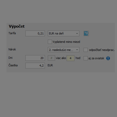
pričom v nej uvediete
len rozdiel
súm 3,84 eura – 3,63
eura =
0,21 eura/deň
. Pole odpočítať neodprac. dni za
mesiac
neoznačíte
. Celková suma je 4,20 eura (0,21 x
20).
Týmto bude krátenie vykonané za neodpracované dni
z mesiaca október (kedy patril zamestnancovi za
odpracovaný deň príspevok vo výške 3,63 eura/deň
a nie 3,84 eura/deň) v správnej výške. Zamestnancovi
týmto spôsobom poskytnete finančný príspevok na
stravu na 20 pracovných dní v decembri v novej výške
(20 x 3,84 = 76,80 eura) a zároveň odpočítate sumu FP,
na ktoré zamestnancovi v mesiaci október nevznikol