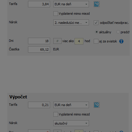
Do mzdy zamestnanca zadáte
rozdiel v krátení
za
neprítomnosti samostatnou zložkou mzdy
979 –
finančný príspevok na stravu
plusovou hodnotou
.
V našom prípade ide o rozdiel za 2 dni za čerpanie
dovolenky v októbri 2025 .