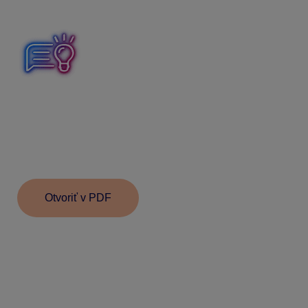
v novej výške.
Rovnakými spôsobmi môže postupovať zamestnávateľ
v mzde za november, ak v nej poskytuje zamestnancovi
finančný príspevok na mesiac december a v zložke
mzdy pri finančnom príspevku využíva voľbu
„nasledujúci mesiac“ a „odpočítať neodpracované dni
za mesiac“ aktuálny príp. predchádzajúci.
Otvoriť v PDF
Informácie v dokumente sú spracované k právnemu
stavu platnému ku dňu jeho publikácie. 04.11.2025