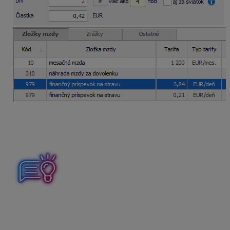
Zamestnancovi aj týmto spôsobom poskytnete finančný
príspevok na stravu na 20 pracovných dní v decembri
v novej výške.
Počet dní krátenia za požadovaný mesiac získate z
dokumentu
Podklady pre výpočet finančného
príspevku na stravu
(Tlač – Tlač – Mzdy – Výplaty