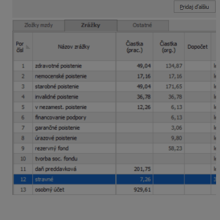
Zamestnancovi aj týmto spôsobom poskytnete finančný
príspevok na stravu na 20 pracovných dní v decembri