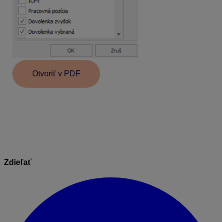
Otvoriť v PDF
Informácie v dokumente sú spracované k právnemu
stavu platnému ku dňu jeho publikácie. 05.11.2025
Zdieľať