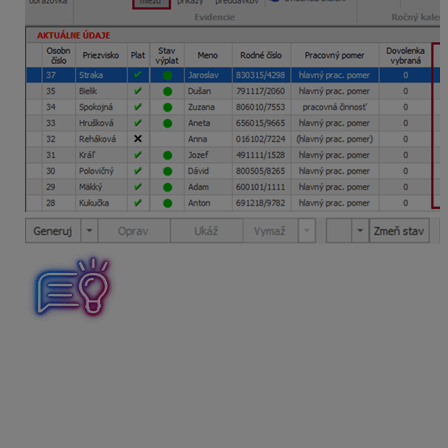
Z Personalistiky aj Výpočtu miezd môžete zostatok
dovolenky
vyexportovať do Excelu
kliknutím na
v spodnej časti príslušnej evidencie, alebo
tlačidlo
stlačením klávesovej skratky CTRL + E.
V Exceli si
následne údaje môžete upraviť podľa Vašich predstáv.