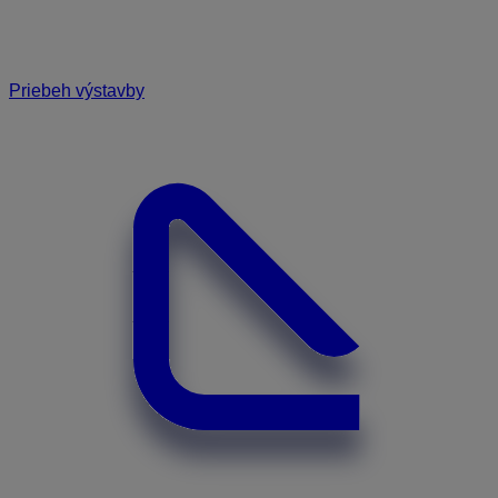
Priebeh výstavby