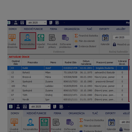
v evidencii Personalistika v stĺpci
Zvyšná dovolenka
a
tiež v evidencii Výpočet miezd v stĺpci
Dovolenka
zvyšok
.