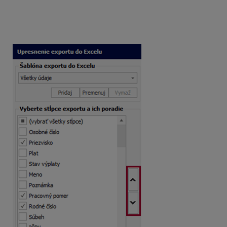
Navyše v zostave Profesionál / BIZNIS / PROFI v tomto
formulári môžete vybrať iba určité stĺpce a zmeniť ich
poradie šípkami vpravo.