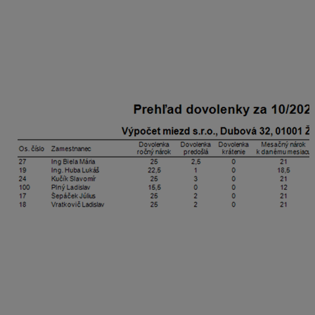
dovolenky).
Uvádza sa v ňom ročný nárok na dovolenku, predošlá
nevyčerpaná dovolenka z predchádzajúceho
kalendárneho roka, krátenie dovolenky, mesačný nárok
k danému mesiacu, čerpanie v aktuálnom
mesiaci, čerpanie celkom a zostatok dovolenky.
Zostavu je možné členiť aj na strediská označením
príslušnej voľby na formulári pred tlačou.
Zostatok dovolenky v Personalistike a vo Výpočte
mzdy
Zostatok dovolenky v dňoch u zamestnancov nájdete aj