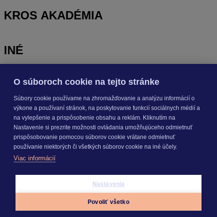
KROS AKADÉMIA
INÉ
O súboroch cookie na tejto stránke
Odoberajte
NOVINKY
Súbory cookie používame na zhromažďovanie a analýzu informácií o
výkone a používaní stránok, na poskytovanie funkcií sociálnych médií a
Prihlásiť sa
na vylepšenie a prispôsobenie obsahu a reklám. Kliknutím na
Nastavenie si prezrite možnosti ovládania umožňujúceho odmietnuť
prispôsobovanie pomocou súborov cookie vrátane odmietnuť
O nás
používanie niektorých či všetkých súborov cookie na iné účely.
Kariéra
Viac informácií
Pre média
Nastavenie cookies
Copyright © 2026 KROS a. s.
Nastavenia
Povoliť všetko
Appky
Prihlásiť sa
Menu