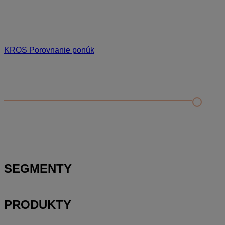
KROS Porovnanie ponúk
Odporúčané
FAQ
Príklad vytvorenia šanónu pre evidenciu mobilných telefónov
Nastavenie šanónov
Prihlasovanie e-mailom v programe Jednoduché účtovníctvo
ALFA plus
SEGMENTY
PRODUKTY