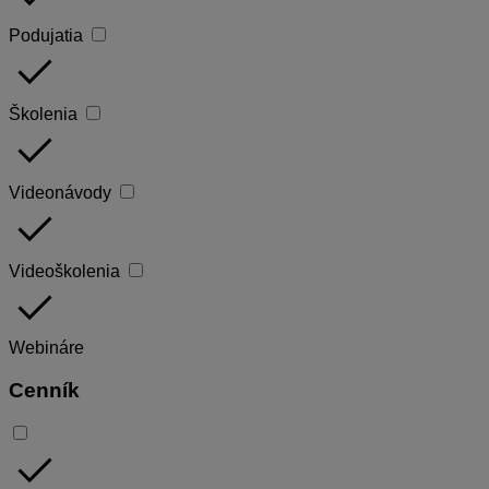
Podujatia
done
Školenia
done
Videonávody
done
Videoškolenia
done
Webináre
Cenník
done