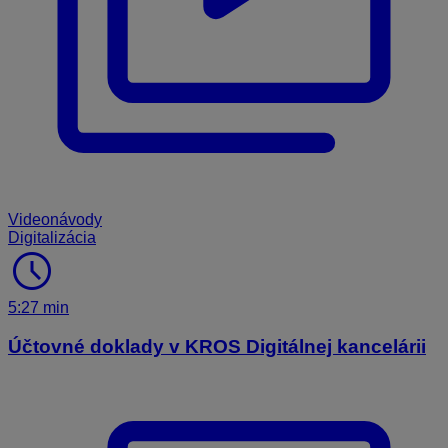
Videonávody
Digitalizácia
schedule
5:27 min
Účtovné doklady v KROS Digitálnej kancelárii