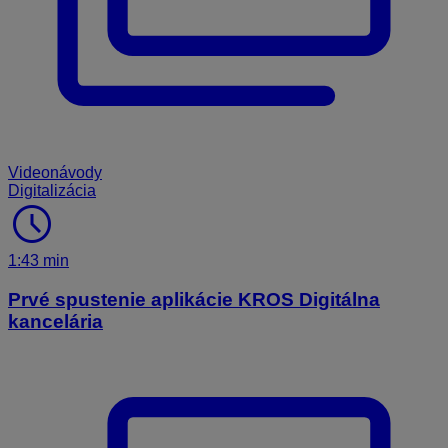
Videonávody
Digitalizácia
schedule
1:43 min
Prvé spustenie aplikácie KROS Digitálna
kancelária