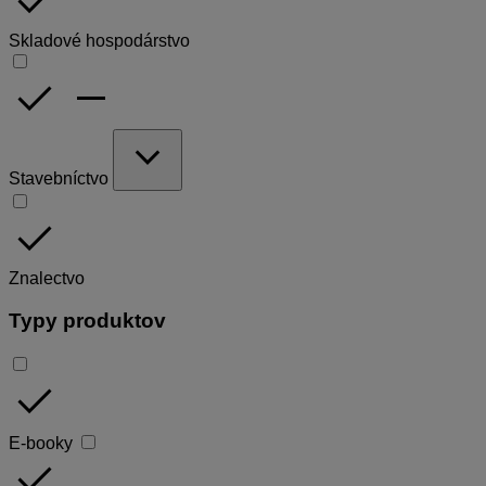
done
Skladové hospodárstvo
done
remove
expand_more
Stavebníctvo
done
Znalectvo
Typy produktov
done
E-booky
done