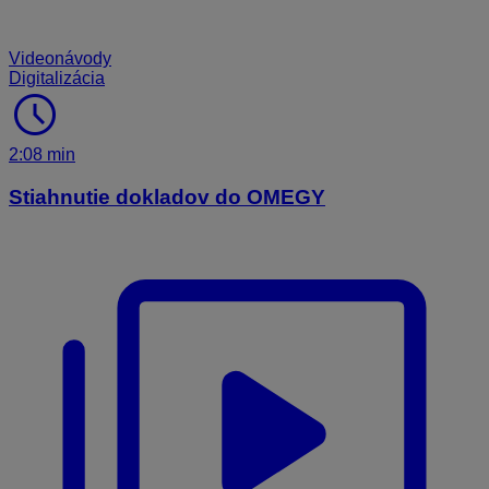
Videonávody
Digitalizácia
schedule
2:08 min
Stiahnutie dokladov do OMEGY