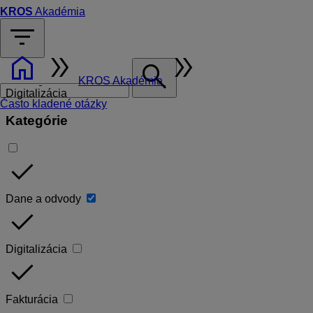
KROS
Akadémia
filter_list
home
double_arrow
double_arrow
search
KROS Akadémia
Digitalizácia
Často kladené otázky
Kategórie
done
Dane a odvody
done
Digitalizácia
done
Fakturácia