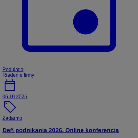
Podujatia
Riadenie firmy
calendar_today
06.10.2026
sell
Zadarmo
Deň podnikania 2026. Online konferencia