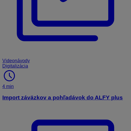
Videonávody
Digitalizácia
schedule
4 min
Import záväzkov a pohľadávok do ALFY plus