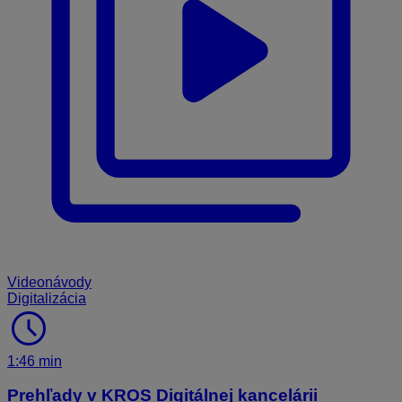
Videonávody
Digitalizácia
schedule
1:46 min
Prehľady v KROS Digitálnej kancelárii