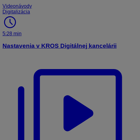
Videonávody
Digitalizácia
schedule
5:28 min
Nastavenia v KROS Digitálnej kancelárii