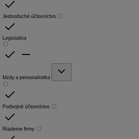
done
Jednoduché účtovníctvo
done
Legislatíva
done
remove
expand_more
Mzdy a personalistika
done
Podvojné účtovníctvo
done
Riadenie firmy