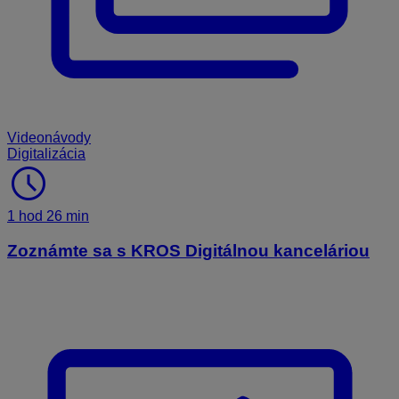
Videonávody
Digitalizácia
schedule
1 hod 26 min
Zoznámte sa s KROS Digitálnou kanceláriou