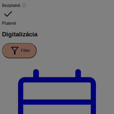
Bezplatné
done
Platené
Digitalizácia
filter_alt
Filter