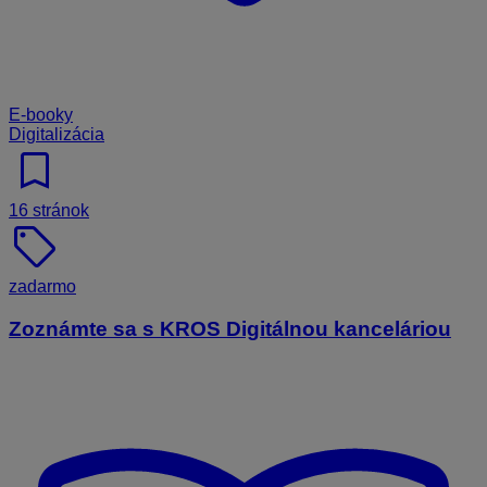
E-booky
Digitalizácia
bookmark
16 stránok
sell
zadarmo
Zoznámte sa s KROS Digitálnou kanceláriou