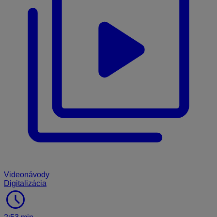
Videonávody
Digitalizácia
schedule