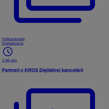
Videonávody
Digitalizácia
schedule
1:56 min
Partneri v KROS Digitálnej kancelárii