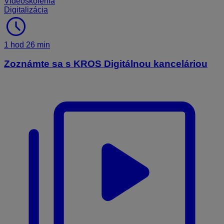
Videoškolenia
Digitalizácia
schedule
1 hod 26 min
Zoznámte sa s KROS Digitálnou kanceláriou