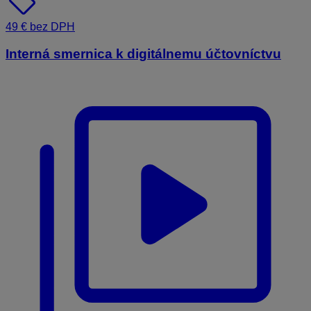
sell
49 € bez DPH
Interná smernica k digitálnemu účtovníctvu