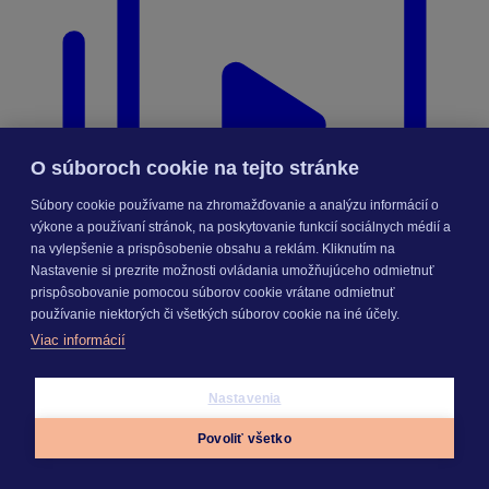
O súboroch cookie na tejto stránke
Súbory cookie používame na zhromažďovanie a analýzu informácií o
výkone a používaní stránok, na poskytovanie funkcií sociálnych médií a
na vylepšenie a prispôsobenie obsahu a reklám. Kliknutím na
Nastavenie si prezrite možnosti ovládania umožňujúceho odmietnuť
prispôsobovanie pomocou súborov cookie vrátane odmietnuť
používanie niektorých či všetkých súborov cookie na iné účely.
Viac informácií
Nastavenia
Videonávody
Digitalizácia
Povoliť všetko
schedule
Appky
Prihlásiť sa
Menu