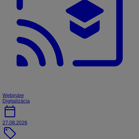
Webináre
Digitalizácia
calendar_today
27.08.2026
sell