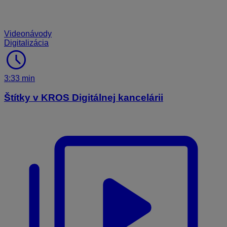
Videonávody
Digitalizácia
schedule
3:33 min
Štítky v KROS Digitálnej kancelárii