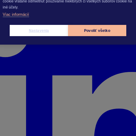
cookie vrátane odmietnuť používanie niektorých či všetkých súborov cookie na
iné účely.
Viac informácií
Nastavenia
Povoliť všetko