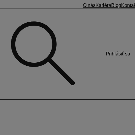
O nás
Kariéra
Blog
Konta
Prihlásiť sa
covný čas.
tému kratšiemu pracovnému času. Odvody do poisťovní sa
covnej zmluvy, sa sprístupní políčko
Skrátené podľa § 49
,
níkov podľa dĺžky pracovného času
, ktorý nájdete