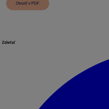
Otvoriť v PDF
Informácie v dokumente sú spracované k právnemu st
Zdieľať