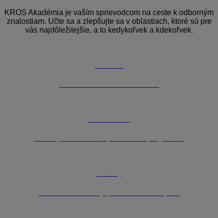
KROS Akadémia je vaším sprievodcom na ceste k odborným
znalostiam. Učte sa a zlepšujte sa v oblastiach, ktoré sú pre
vás najdôležitejšie, a to kedykoľvek a kdekoľvek.
Webináre
Online školenia s odborníkmi
Videoškolenia
Návody na efektívne používanie programov
E-booky
Praktické materiály pre každodennú prax