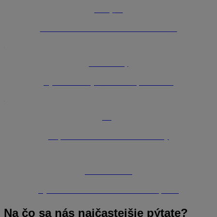
Podujatia
Osobné školenia a odborné konferencie
Videonávody
Rýchle návody na riešenie problémov
FAQ
Odpovede na často kladené otázky
Diskusné fórum
Výmena skúseností s odborníkmi z praxe
Na čo sa nás
najčastejšie pýtate?