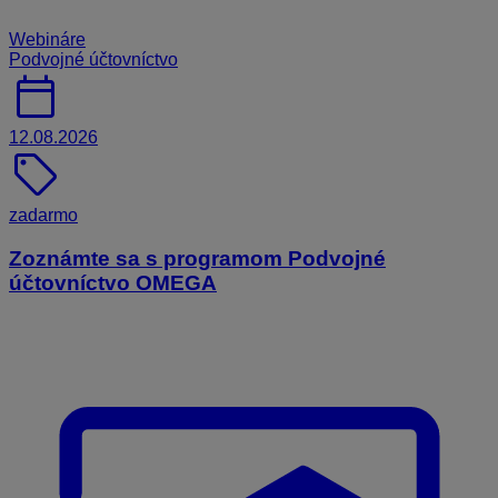
Webináre
Podvojné účtovníctvo
calendar_today
12.08.2026
sell
zadarmo
Zoznámte sa s programom Podvojné
účtovníctvo OMEGA