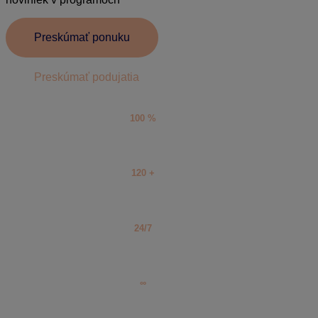
Preskúmať ponuku
Preskúmať podujatia
100 %
Garancia 100 % aktuálnosti informácií
120 +
Vyberte si z viac ako 120 vzdelávacích aktivít
24/7
Prístup k e-bookom, FAQ, video školeniam 24/7
∞
Mzdár, účtovník, podnikateľ či stavbár, vyberie si každý