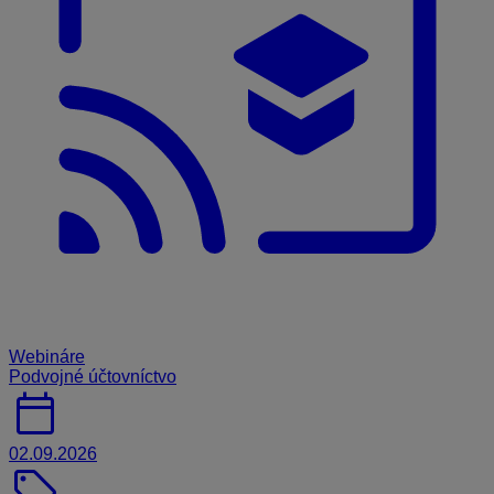
Webináre
Podvojné účtovníctvo
calendar_today
02.09.2026
sell