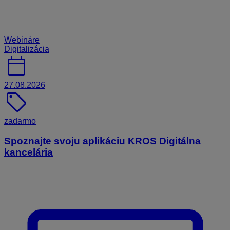
Webináre
Digitalizácia
calendar_today
27.08.2026
sell
zadarmo
Spoznajte svoju aplikáciu KROS Digitálna
kancelária