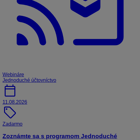
Webináre
Jednoduché účtovníctvo
calendar_today
11.08.2026
sell
Zadarmo
Zoznámte sa s programom Jednoduché