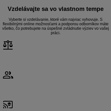
Vzdelávajte sa
vo vlastnom tempe
Vyberte si vzdelávanie, ktoré vám najviac vyhovuje. S
flexibilnými online možnosťami a podporou odborníkov máte
všetko, čo potrebujete na úspešné zvládnutie výziev vo vašej
práci.
balance
Buďte vždy krok pred legislatívnymi zmenami a dodržujte
predpisy s ľahkosťou
group
Náš tím odborníkov vám objasní všetky zmeny v zákonoch
jednoducho a zrozumiteľne
cast_for_education