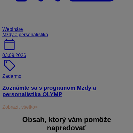
Webináre
Mzdy a personalistika
calendar_today
03.09.2026
sell
Zadarmo
Zoznámte sa s programom Mzdy a
personalistika OLYMP
Zobraziť všetko
Obsah, ktorý vám
pomôže
napredovať