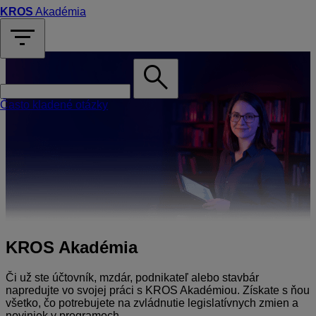
KROS
Akadémia
filter_list
search
Často kladené otázky
KROS Akadémia
Či už ste účtovník, mzdár, podnikateľ alebo stavbár
napredujte vo svojej práci s KROS Akadémiou. Získate s ňou
všetko, čo potrebujete na zvládnutie legislatívnych zmien a
noviniek v programoch