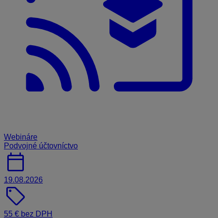
Webináre
Podvojné účtovníctvo
calendar_today
19.08.2026
sell
55 € bez DPH