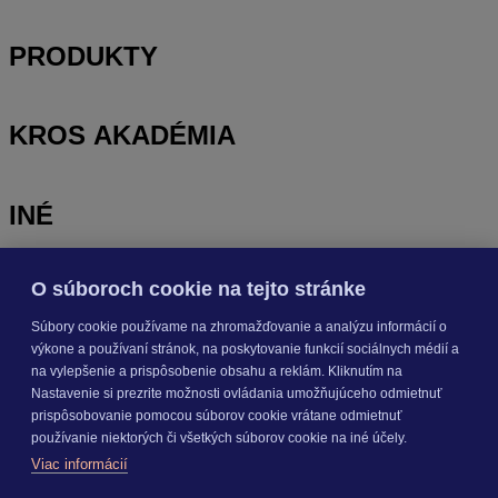
PRODUKTY
KROS AKADÉMIA
INÉ
O súboroch cookie na tejto stránke
Odoberajte
NOVINKY
Súbory cookie používame na zhromažďovanie a analýzu informácií o
výkone a používaní stránok, na poskytovanie funkcií sociálnych médií a
Prihlásiť sa
na vylepšenie a prispôsobenie obsahu a reklám. Kliknutím na
Nastavenie si prezrite možnosti ovládania umožňujúceho odmietnuť
prispôsobovanie pomocou súborov cookie vrátane odmietnuť
O nás
používanie niektorých či všetkých súborov cookie na iné účely.
Kariéra
Viac informácií
Pre média
Nastavenie cookies