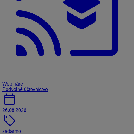
Webináre
Podvojné účtovníctvo
calendar_today
26.08.2026
sell
zadarmo