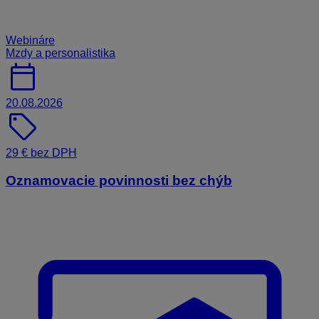
Webináre
Mzdy a personalistika
calendar_today
20.08.2026
sell
29 € bez DPH
Oznamovacie povinnosti bez chýb