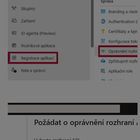
V Požádat o oprávnění rozhraní API (Request API
permissions) vybrať Microsoft Graph.