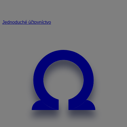
Jednoduché účtovníctvo