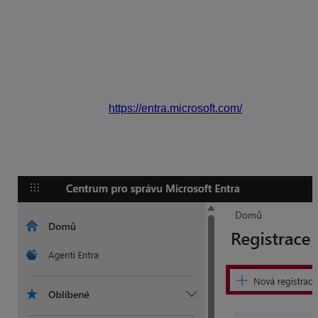
potrebné zadávať žiadne heslá do aplikácie Olymp.
Prihlásenie je uchovávané v podobe šifrovaného tokenu
(vie rozšifrovať iba MS 365), ktorého platnosť je
zvyčajne 90 dní. Po uplynutí budete vyzvaný
k opätovnému prihláseniu.
Nastavenie Microsoft Entra
Prihlásenie sa do
https://entra.microsoft.com/
Zaregistrovanie novej aplikácie Registrace aplikací ->
Nová registrace (App Registrations -> New
Registrations).