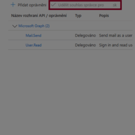
Nastavenie programu mzdy a personalistika OLYMP
Cez Nastavenia – Užívatelia opravíte daného
používateľa, na karte E-mail konto vyberiete voľbu
MS 365 interaktívne poverenie z prehliadača
(prihlásený užívateľ) a zadáte potrebné údaje.
V políčku E-mail je potrebné zvoliť email,
z ktorého sa pošta bude odosielať.
Pre zvolený email sa pri prvom prihlásení zobrazí
prihlasovacie okno z predvoleného webového
prehliadača, kde bude potrebné sa prihlásiť.
Ak si prajete ukladať odoslanú poštu z programu,
zvoľte možnosť
Uložiť e-mail v odoslanej pošte.
Nastavenie potvrdíte tlačidlom Ok. Pred uložením