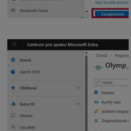
Pridať oprávnenie aplikácie v Oprávnění rozhraní API
(API permissions).