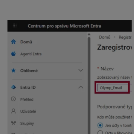
môžete vyskúšať „
https://login.microsoftonline.com/common/oauth2/native
.“