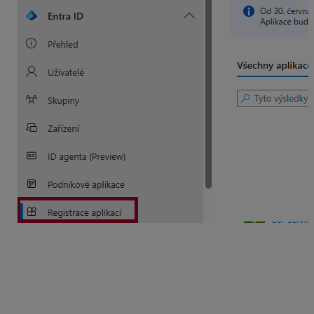
Vyplniť názov registrovanej aplikácie. V časti
identifikátor URI vybrať možnosť Veřejný klient nebo
nativní (mobilní a desktopová zařízení) (Public
client/native (mobile & desktop)) a následne zadať URI
pre presmerovanie
„
http://localhost
„
a dať
zaregistrovať. Ak by nebolo možné zadať túto URI,