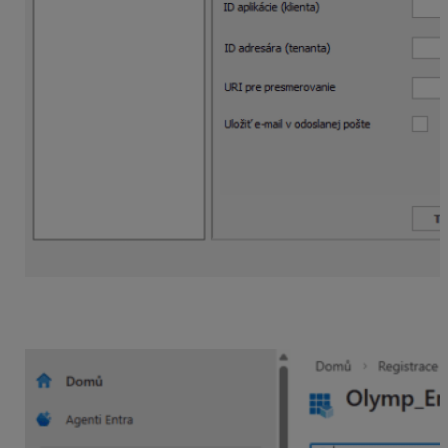
Údaje
ID aplikácie
a
ID adresára
nájdete v MS Entra
v registrovanej aplikácii