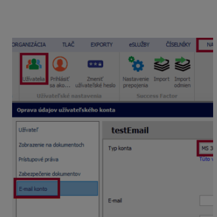
prebehne test spojenia. Po úspešnom nastavení
by mala na zvolený email doraziť testovacia
správa.