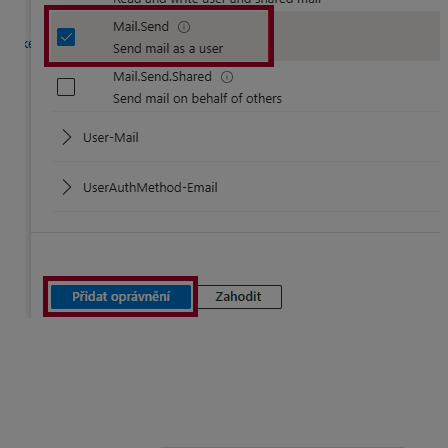
Následne udeliť súhlas na toto oprávnenie (potrebné
administrátorské práva). Tento súhlas nie je vyžadovaný
v tomto kroku, avšak jeho vyžiadanie by bolo následne
pri autentifikácii užívateľa v v programe Mzdy a
personalistika OLYMP.