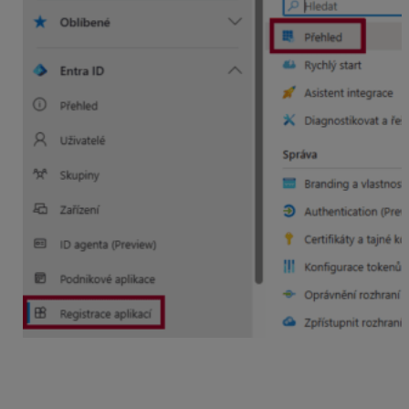
URI pre presmerovanie
použijete Uri zadanú pri
registrácii aplikácie (
napr. „ http://localhost
“
). Zadanú
URI nájdete tak isto v Authentication (Preview).