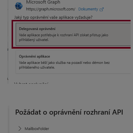
Rozkliknúť oprávnenie Mail a zaškrtnúť voľbu Mail.Send
a pridať.