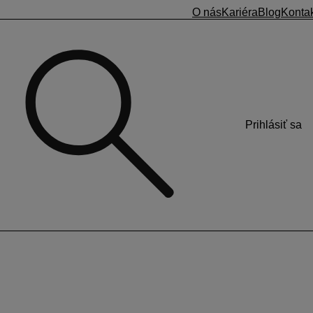
O nás
Kariéra
Blog
Konta
Prihlásiť sa
 odoslať v elektronickej forme
Evidenčný list
na výkon sezónnej práce
(ďalej DPČS).
počítava od vymeriavacieho základu na
starobné