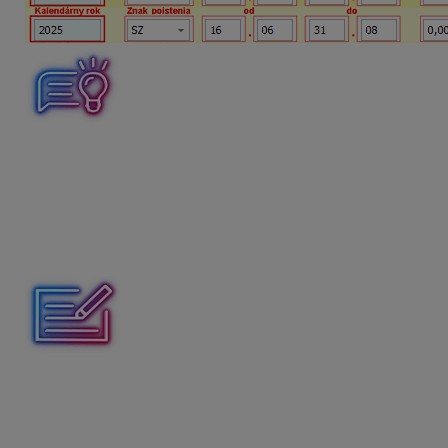
Ak sa
obdobia starobného a invalidného poistenia
nezh
viacerých riadkoch.
Ako prvé sa uvedú všetky obdobia sta
v rubrike VZ počas vylúč. dôb.
Sezónny dohodár získal len obdobie invalidného poiste
Dohodár uzatvoril DPČS od 1. 6. 2025 do 31. 8. 2025. Poč
u tohto dohodára?
Mzda jún 2025 – august 2025: