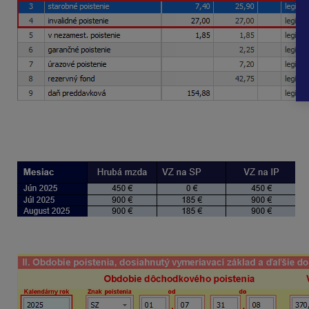
VZ na SP
znížený o OOPS je vo výške
185 eur
(900 – 715)
VZ na IP
je vo výške
900 eur
(neznižuje sa o OOPS).
Vykazovanie údajov v ELDP: