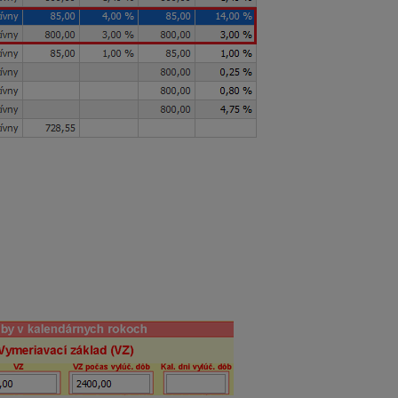
85 eur (800 – 715).
je sa o OOPS).