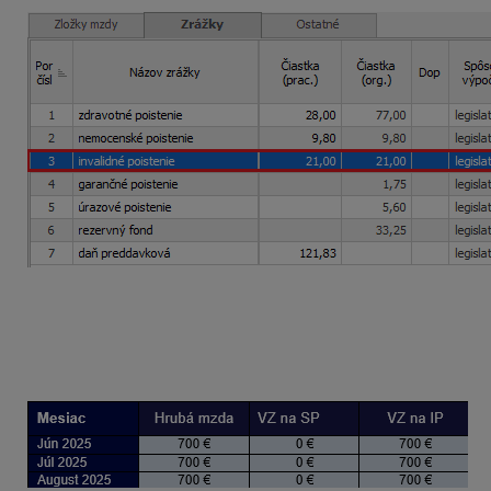
VZ na SP
znížený o OOPS je vo výške
0 eur
(700 – 715)
VZ na IP
je vo výške
700 eur
(neznižuje sa o OOPS).
V ELDP bude vykázané len obdobie IP a VZ na IP bude v ru