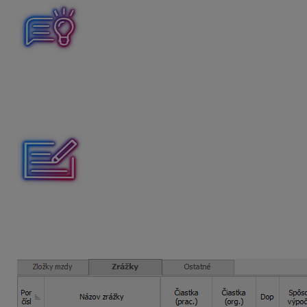
Ak sa
obdobia starobného a invalidného poistenia zhod
SP sa uvedie v rubrike VZ. VZ na IP sa uvedenie v rubrike 
Obdobia starobného a invalidného poistenia sú rôzne
Dohodár pracuje na DPČS od 16. 6. 2025 do 31. 8. 2025. V 
budú vykázané obdobia v ELDP u tohto dohodára?
Mzda jún 2025: