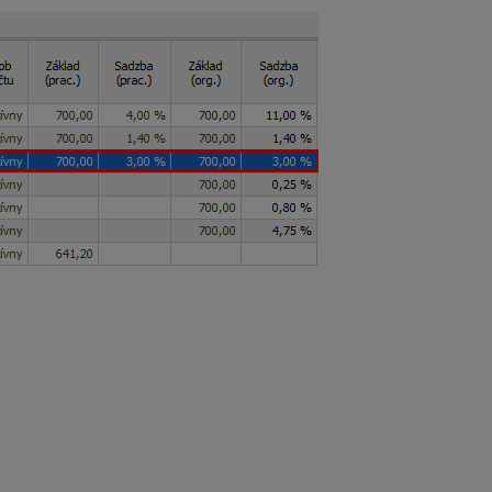
brike VZ počas vylúč. dôb.