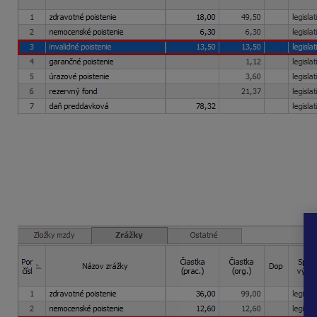
VZ na SP
znížený o OOPS je vo výške
0 eur
(450 – 715).
Obdobia, kedy mal sezónny dohodár nulový vymeriavací zá
VZ na IP
je vo výške
450 eur
(neznižuje sa o OOPS).
Mzda júl 2025 – august 2025: