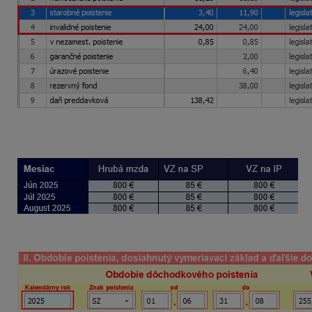
VZ na starobné poistenie (SP) znížený o OOPS je vo výške 
VZ na invalidné poistenie (IP) je vo výške 800 eur (neznižu
Vykazovanie údajov v ELDP: