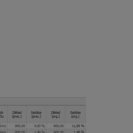
ostatne sa uvádza
vymeriavací základ na starobné poistenie
dôb
(neznižuje sa o OOPS).
ie.
é
as celého obdobia trvania dohody dosiahol každý mesiac príje