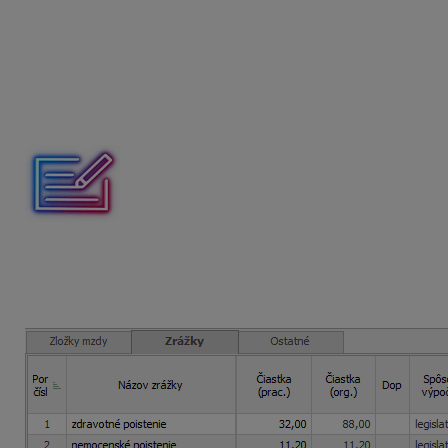
DPČS sa v ELDP vykazuje so
znakom poistenia SZ
. Sam
základ na invalidné poistenie
v rubrike
VZ počas vylúč. 
Pri vykazovaní údajov v ELDP môžu nastať rôzne kombinác
Obdobia starobného a invalidného poistenia sú rovnak
Dohodár uzatvoril DPČS od 1. 6. 2025 do 31. 8. 2025. Poč
u tohto dohodára?
Mzda jún 2025 – august 2025: