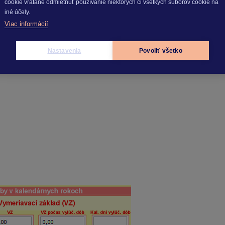
cookie vrátane odmietnuť používanie niektorých či všetkých súborov cookie na
iné účely.
Viac informácií
Nastavenia
Povoliť všetko
.