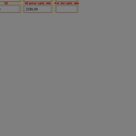
odujú počas celého obdobia trvania dohody,
dosiahnuté VZ 
robného poistenia a následne všetky obdobia invalidného pois
nia
as celého obdobia trvania dohody dosiahol každý mesiac príje