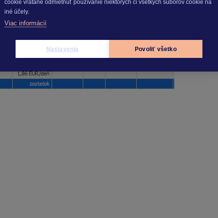
cookie vrátane odmietnuť používanie niektorých či všetkých súborov cookie na
iné účely.
Viac informácií
Nastavenia
Povoliť všetko
ra
eura
 eura
ra
ura
ura
) – 206,09 eura (daň) – 31,62 eura (stravné) =
1 344,20 eura