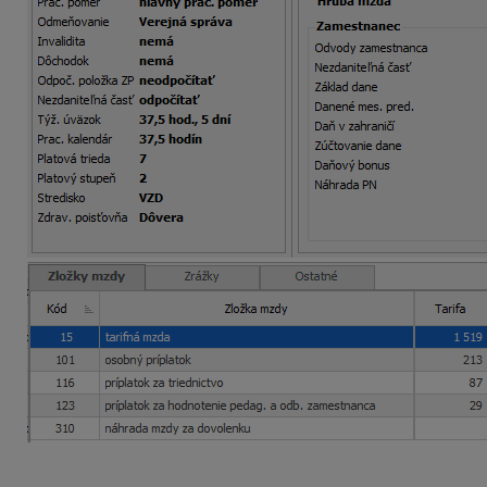
fond pracovnej doby = 22 dní x 7,5 hod. = 165 hod.