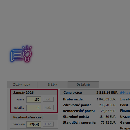
odpracované hodiny = 19 dní x 7,5 hod. = 142,50 hod.
tarifná mzda = 1 519 eura / 165 hod. x 142,50 hod. = 1
osobný príplatok = 213 eur / 165 hod. x 142,50 hod. =
príplatok za triednictvo = 87 eur / 165 hod. x 142,50 h
príplatok hodnotenie pedag. a odb. zamestnanca = 29 
Priemer na náhrady mzdy
Hodinový priemer pre výpočet náhrady mzdy program Mzdy