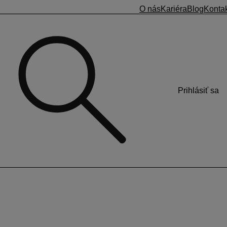
O nás
Kariéra
Blog
Konta
Prihlásiť sa
 a odb. zamestnanca
nie výkonu
,
ale aj pre
priznanie príplatku za hodnotenie
výkone práce vo verejnom záujme.
a.
Táto zložka mzdy sa používa pre odmeňovanie
. Zamestnávateľ ju prizná zamestnancovi, u ktorého bolo