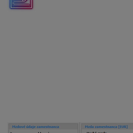
Zamestnanec pracuje ako učiteľ na 1. stupni základnej ško
uplatňuje nezdaniteľnú časť základu dane na daňovníka vo v
4 dní (od 02. 01. 2026 do 07. 01. 2026).
Jeho funkčný plat tvorí :
tarifná mzda 1 519
príplatok za triednictvo 
osobný príplatok 21
príplatok za hodnotenie pedag. a odb. zamestn
funkčný plat 1 848,00 eur
Ako bude vyzerať mzda zamestnanca? Aký bude hodinový pr
Výpočet mzdy za január 2026