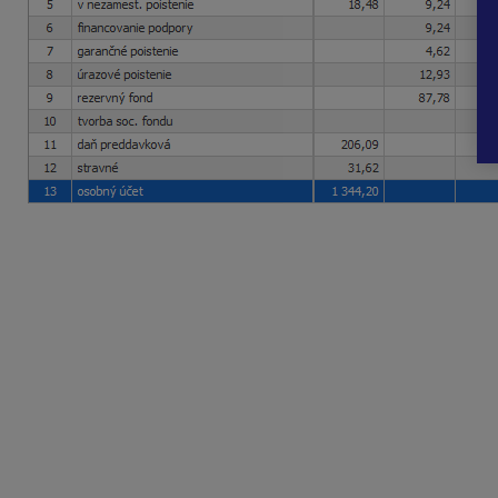
Hrubá mzda 1 848,02 eu
Odvody zamestnanec – 266,11 
Nezdan. časť základu dane – 497,23
Základ dane 1 084,68 eu
Daň (19 %) – 206,09 e
Mzda celkom 1 375,82 e
Výplata na účet
= 1 848,02 eura (HM) – 266,11 eura (odvody