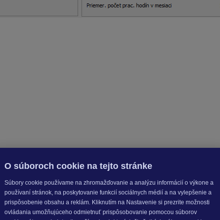
ovnej doby v aktuálnom mesiaci
 miesta matematicky)
e výpočet náhrady mzdy x počet hodín dovolenky
a nahor)
1,87 eura + 183,96 eura + 75,14 eura + 25,05 eura + 252 eur).
o zamestnávateľom zaplatia odvody z vymeriavacieho základu
1
O súboroch cookie na tejto stránke
Súbory cookie používame na zhromažďovanie a analýzu informácií o výkone a
používaní stránok, na poskytovanie funkcií sociálnych médií a na vylepšenie a
prispôsobenie obsahu a reklám. Kliknutím na Nastavenie si prezrite možnosti
ovládania umožňujúceho odmietnuť prispôsobovanie pomocou súborov