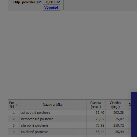
Priemer na náhrady mzdy
= funkčný plat / fond prac
1 848 eur : 165 hod. =
11,2000
eura
(zaokr. na 4 desatinné
Náhrada mzdy za dovolenku
= hodinový priemer pr
11,2 eura x 22,5 hod. =
252,00 eura
(zaokr. na 2 des. miest
Výsledná mzda zamestnanca
Hrubá mzda za január 2026 je vo výške
1 848,02 eura
(1 31
Do Sociálnej a zdravotnej poisťovne zamestnanec spolu s
eura
.