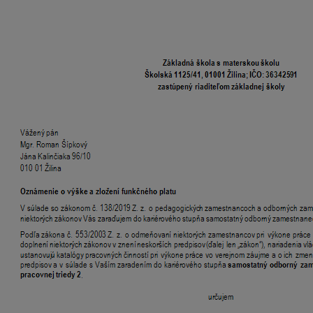
Zamestnancovi školy bude v januári 2026 vyplatená mzda v
Príplatok za hodnotenie pedagogického a odborného zamest
Oznámenie o výške a zložení funkčného platu
(Dokumenty