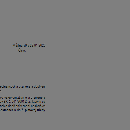
o výške 1 344,20 eura.
nanca je súčasťou funkčného platu zamestnanca. Po jeho priz
 – Personalistika – Pracovné zmluvy a dohody – Oznámenie o 