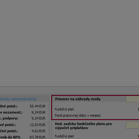
 311,87 eura
 183,96 eura
od. = 75,14 eura
eur / 165 hod. x 142,50 hod = 25,05 eura
 a personalistika OLYMP uvádza vo vygenerovanej výplate zam