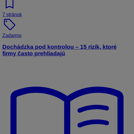
bookmark
7 stránok
sell
Zadarmo
Dochádzka pod kontrolou – 15 rizík, ktoré
firmy často prehliadajú