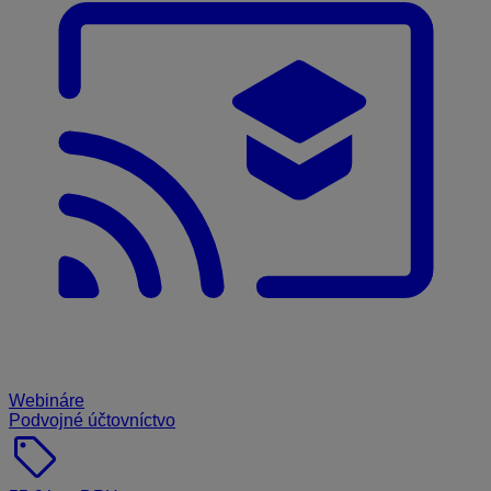
Webináre
Podvojné účtovníctvo
sell