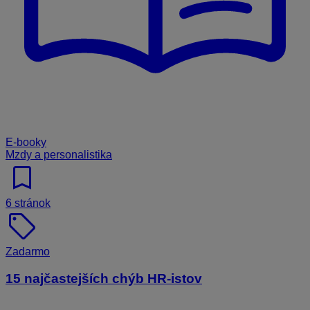
E-booky
Mzdy a personalistika
bookmark
6 stránok
sell
Zadarmo
15 najčastejších chýb HR-istov