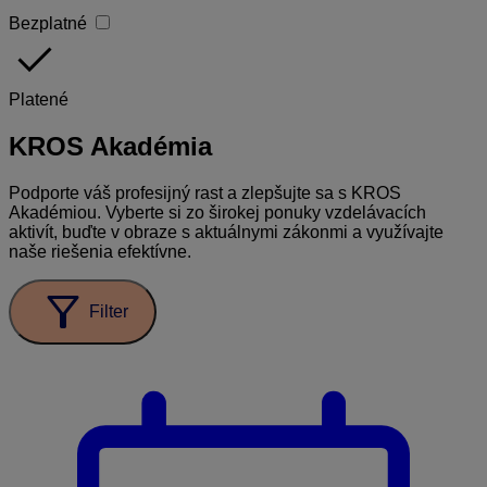
Bezplatné
done
Platené
KROS
Akadémia
Podporte váš profesijný rast a zlepšujte sa s KROS
Akadémiou. Vyberte si zo širokej ponuky vzdelávacích
aktivít, buďte v obraze s aktuálnymi zákonmi a využívajte
naše riešenia efektívne.
filter_alt
Filter