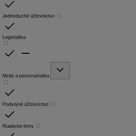
done
Jednoduché účtovníctvo
done
Legislatíva
done
remove
expand_more
Mzdy a personalistika
done
Podvojné účtovníctvo
done
Riadenie firmy