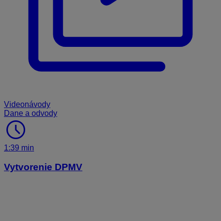
Videonávody
Dane a odvody
schedule
1:39 min
Vytvorenie DPMV