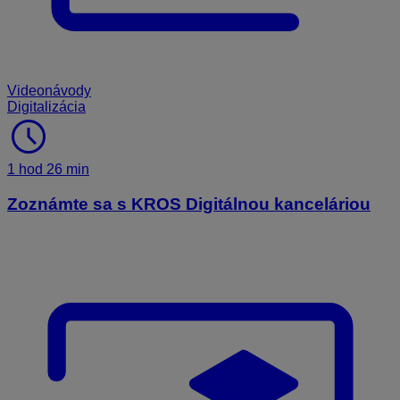
Videonávody
Digitalizácia
schedule
1 hod 26 min
Zoznámte sa s KROS Digitálnou kanceláriou