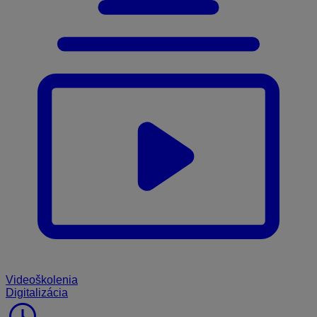
Videoškolenia
Digitalizácia
schedule