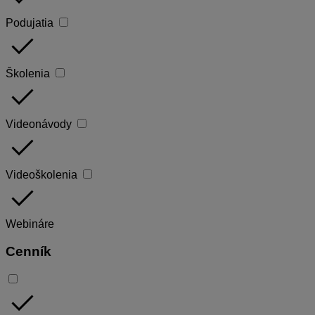
Podujatia
done
Školenia
done
Videonávody
done
Videoškolenia
done
Webináre
Cenník
done