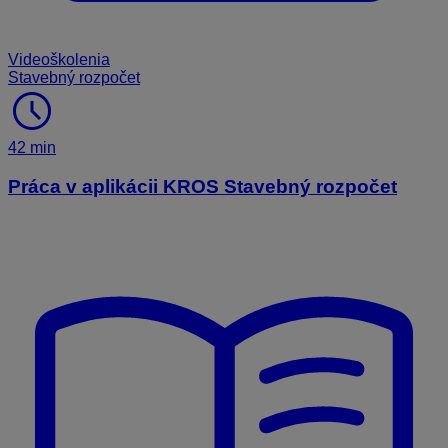
Videoškolenia
Stavebný rozpočet
schedule
42 min
Práca v aplikácii KROS Stavebný rozpočet