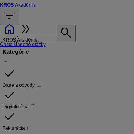
KROS
Akadémia
filter_list
home
double_arrow
search
KROS Akadémia
Často kladené otázky
Kategórie
done
Dane a odvody
done
Digitalizácia
done
Fakturácia