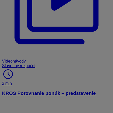
Videonávody
Stavebný rozpočet
schedule
2 min
KROS Porovnanie ponúk – predstavenie