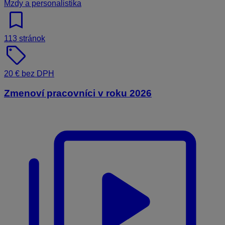
Mzdy a personalistika
bookmark
113 stránok
sell
20 € bez DPH
Zmenoví pracovníci v roku 2026