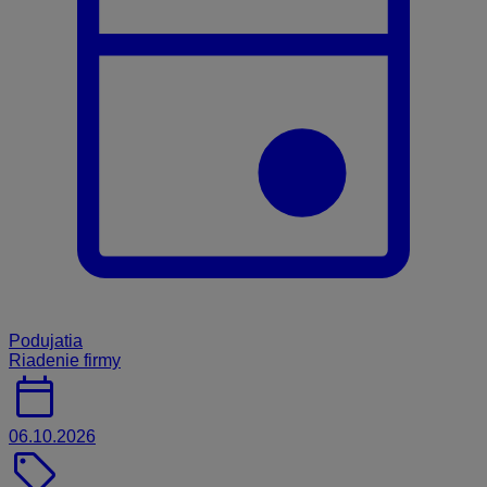
Podujatia
Riadenie firmy
calendar_today
06.10.2026
sell