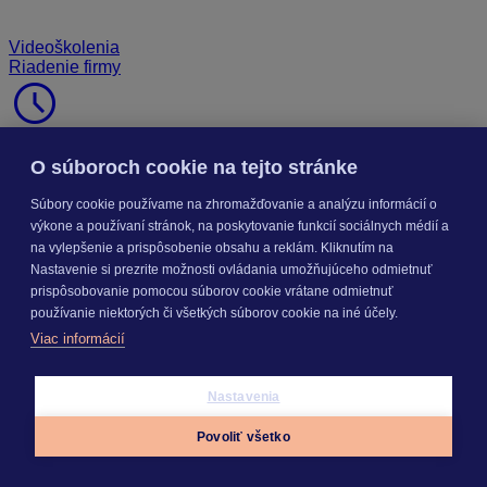
Videoškolenia
Riadenie firmy
schedule
73 minút
sell
O súboroch cookie na tejto stránke
Súbory cookie používame na zhromažďovanie a analýzu informácií o
Zadarmo
výkone a používaní stránok, na poskytovanie funkcií sociálnych médií a
na vylepšenie a prispôsobenie obsahu a reklám. Kliknutím na
Ako mať obchod pod kontrolou – od prvého
Nastavenie si prezrite možnosti ovládania umožňujúceho odmietnuť
kontaktu až po fakturáciu
prispôsobovanie pomocou súborov cookie vrátane odmietnuť
používanie niektorých či všetkých súborov cookie na iné účely.
Viac informácií
Nastavenia
Povoliť všetko
Appky
Prihlásiť sa
Menu