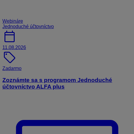
Webináre
Jednoduché účtovníctvo
calendar_today
11.08.2026
sell
Zadarmo
Zoznámte sa s programom Jednoduché
účtovníctvo ALFA plus