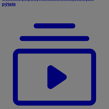
pýtate