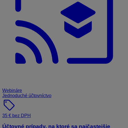
Webináre
Jednoduché účtovníctvo
sell
35 € bez DPH
Účtovné prípady, na ktoré sa najčastejšie