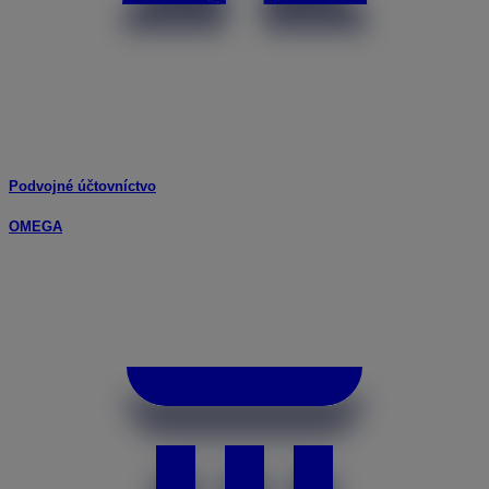
Podvojné účtovníctvo
OMEGA