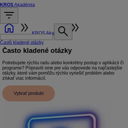
KROS
Akadémia
filter_list
home
double_arrow
double_arrow
search
KROS Akadémia
FAQ
Často kladené otázky
Často kladené otázky
Potrebujete rýchlu radu alebo konkrétny postup v aplikácii či
programe? Pripravili sme pre vás odpovede na najčastejšie
otázky, ktoré vám pomôžu rýchlo vyriešiť problém alebo
získať viac informácií.
Vybrať produkt