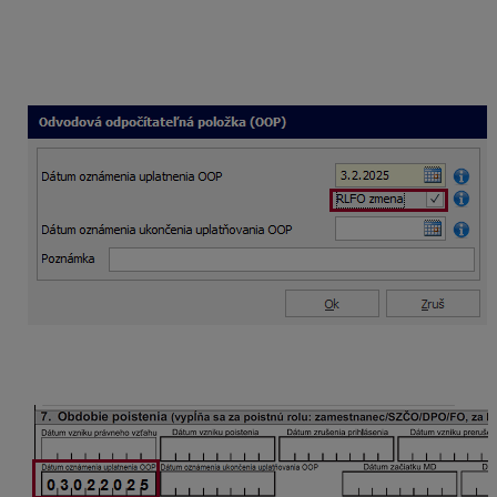
Ak už bola zaslaná RLFO prihláška, pri evidovaní
dátumu oznámenia uplatnenia OOP od vzniku dohody
(alebo skôr) je potrebné označiť voľbu RLFO Zmena.
Dátum oznámenia uplatnenia OOP sa uvedie v RLFO
zmena s kódom 5.