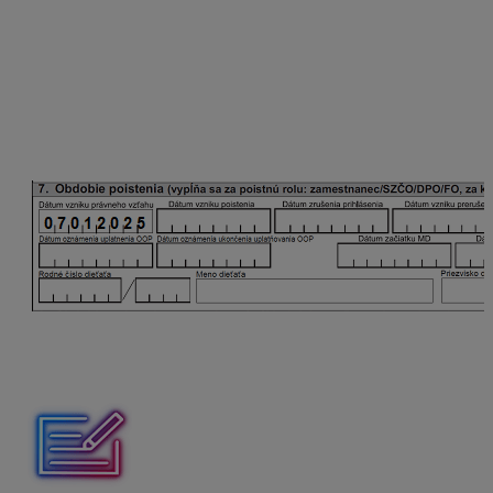
druhej dohode bude možné uplatniť až po spracovaní
ukončenia OOP na prvej dohode.
Oznamovacia povinnosť pri ukončení dohody
Dátum zániku poistenia sa uvedie v RLFO odhláška s
kódom 7. Ukončenie uplatňovania OOP sa v odhláške
neuvádza.
Oznámenie o uplatňovaní OOP od vzniku dohody po
odoslaní prihlášky