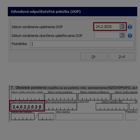
Dátum oznámenia uplatnenia OOP sa uvedie v RLFO
zmena s kódom 3.
OOP sa uplatní od marca 2025.