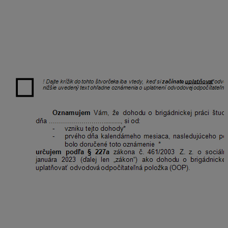
(OOP). Pred tlačou dokumentu nastavíte Obdobie –
mesiac, v ktorom dohoda trvá.
V oznámení dohodár ručne označí štvorček krížikom, ak
si začína uplatňovať OOP. Po doplnení dátumu
uzatvorenia dohody, ku ktorej sa oznámenie viaže,
dohodár prečiarkne nehodiace sa.
Rovnako ako uplatnenie OOP aj ukončenie uplatnenia
OOP je podmienené písomným oznámením. V
oznámení dohodár označí štvorček krížikom, ak si
ukončuje uplatňovanie OOP a doplní dátum uzatvorenia
dohody, ku ktorej sa oznámenie viaže.