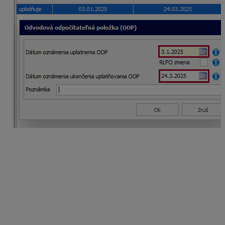
Ak je dátum oznámenia uplatnenia OOP zhodný
s dátumom vzniku dohody alebo je skorší, dátum sa
uvedie v RLFO prihláška. Voľbu RLFO zmena by
zamestnávateľ označil v prípade, ak by zaslal do
Sociálnej poisťovne prihlášku skôr, ako dohodár oznámi
uplatňovanie OOP od vzniku dohody. Po zaevidovaní
dátumu oznámenia ukončenia uplatňovania OOP,
program vytvorí RLFO zmena k zadanému dátumu.
OOP sa v tomto prípade uplatňuje počas celého trvania
dohody, t. j. v mesiacoch január až marec 2025.