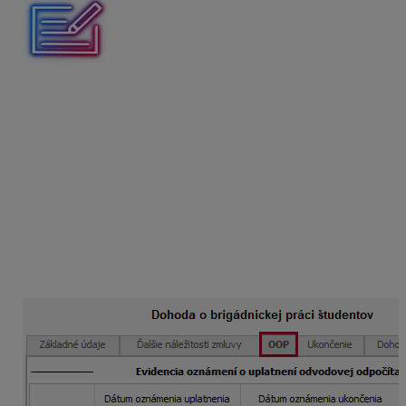
Študent uzatvoril DBPŠ s právom na pravidelný príjem
od 7.1.2025 do 31.3.2025. Dňa 3.1.2025
zamestnávateľovi písomne oznámil, že si chce
uplatňovať OOP. Ukončenie uplatňovania OOP oznámil
24.3.2025.
Evidencia OOP
Evidencia oznámení o uplatnení odvodovej
odpočítateľnej položky sa nachádza na záložke
OOP
v príslušnej dohode (DBPŠ, DPČ, DVP a ZoVČŠO) na
karte
Pracovné pomery
v Personalistike
.