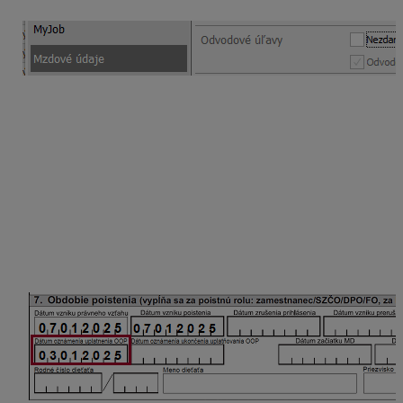
Informácie o uplatnení/neuplatnení OOP za daný
mesiac vidíme aj v Personalistike na karte
Mzdové
údaje
v časti Odvodové úľavy. Pomocou ceruzky na
konci riadku Odvodová odpočítateľná položka vás
program presmeruje priamo do Pracovných pomerov na
evidenciu OOP.
Oznamovacia povinnosť pri vzniku dohody
Dátum oznámenia uplatnenia OOP sa uvedie v RLFO
prihláška s kódom 7.