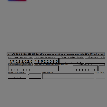
Invalidný dôchodca uzatvoril DVP s právom na
pravidelný príjem od 17.2.2025 do 30.4.2025. Dňa
24.2.2025 oznámil zamestnávateľovi začiatok
uplatňovania OOP.
Oznamovacia povinnosť pri vzniku dohody
Dátum vzniku poistenia sa uvedie v RLFO prihláška s
kódom 3.
Oznamovacia povinnosť pri začatí uplatňovania
OOP
Na záložke OOP je potrebné doplniť dátum oznámenia
uplatnenia OOP :