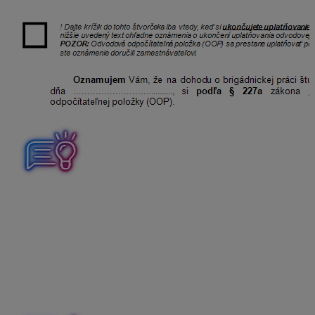
Ak má dohodár záujem uplatniť OOP hneď
od vzniku
dohody
, musí zamestnávateľovi uplatnenie OOP
písomne oznámiť
najneskôr v deň vzniku dohody
.
Inak sa OOP uplatní až
od 1. dňa nasledujúceho
mesiaca.
Oznámenie o uplatnení OOP od vzniku dohody
podané pred odoslaním prihlášky