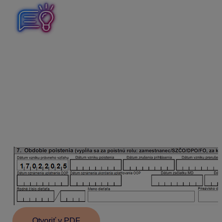
Ak dohodár oznámi uplatňovanie OOP po dátume
vzniku dohody, OOP sa uplatní najskôr
od mesiaca
nasledujúceho po mesiaci
, v ktorom dohodár
informoval zamestnávateľa
o uplatnení OOP
.
Oznamovacia povinnosť pri ukončení dohody
Dátum zániku poistenia sa uvedie v RLFO odhláška s
kódom 3. Ukončenie uplatňovania OOP sa v odhláške
neoznamuje.
Otvoriť v PDF