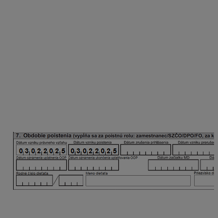
Dôchodca uzatvoril DPČ s právom na pravidelný príjem
od 3.2.2025 do 30.6.2025. Zamestnávateľ odoslal RLFO
prihlášku do Sociálnej poisťovne 31.1.2025. Dohodár
podpísal oznámenie o uplatnení OOP v deň vzniku
dohody 3.2.2025.
Oznamovacia povinnosť pri vzniku dohody
Ak v čase vytvárania RLFO prihláška nie je na záložke
OOP zaevidovaný dátum oznámenia uplatnenia OOP, t.
j. dohodár si právo OOP u zamestnávateľa ešte
neuplatnil, v RLFO s kódom 5 sa uvedie len dátum
vzniku právneho vzťahu a dátum vzniku poistenia.
Oznamovacia povinnosť pri začatí uplatňovania
OOP