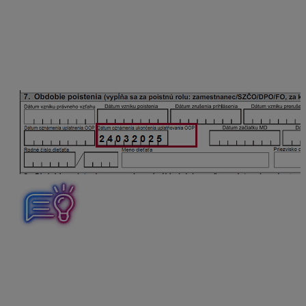
Oznamovacia povinnosť pri ukončení uplatňovania
OOP
Dátum oznámenia ukončenia uplatňovania OOP sa
uvedie v RLFO zmena s kódom 7.
Ak dohodár neoznámi ukončenie uplatňovania OOP
počas trvania dohody, uplatňovanie OOP Sociálna
poisťovňa automaticky ukončí dátumom zániku
poistenia. Pokiaľ zamestnanec prechádza plynule
z jednej do druhej dohody s uplatnením OOP, OOP na