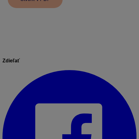
Informácie v dokumente sú spracované k právnemu
stavu platnému ku dňu jeho publikácie.
13.03.2025
Zdieľať