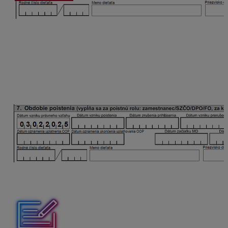
OOP sa uplatní už od vzniku dohody.
Oznamovacia povinnosť pri ukončení dohody
Dátum zániku poistenia sa uvedie v RLFO odhláška s
kódom 5. Ukončenie OOP v tomto prípade sa
nenahlasuje.
Uplatnenie OOP počas trvania dohody