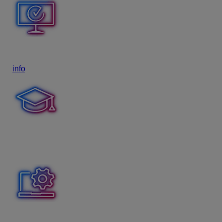
Import údajov
Personálne údaje z vášho starého softvéru naimportujeme pri
info
.
Zaškolenie a individuálne konzultácie
Vysvetlíme vám všetko dôležité na konkrétnych údajoch vaš
požiadavky.
Podpora pri nastavení systému