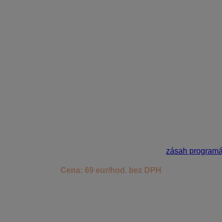
miezd (strediská, zákazky, činnosti) a prípadné rozúčtovanie 
e tak istotu, že všetko prebehne správne.
h zostáv (okrem zostáv na mieru vyžadujúcich
zásah programá
Cena: 69 eur/hod. bez DPH
ríte čas a získate istotu, že váš štart s programom bude
užieb, ozvite sa nám – radi vám odporučíme najvhodnejšie rieš