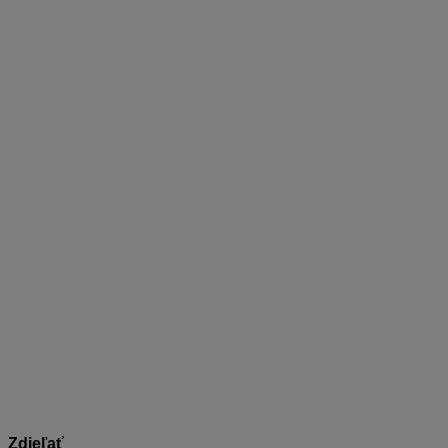
Meno
*
Priezvisko
*
E-mail
*
Telefónne číslo
*
Názov spoločnosti
Informácie v dokumente sú spracované k právnemu sta
Zdieľať