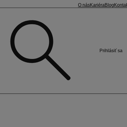
O nás
Kariéra
Blog
Konta
Prihlásiť sa
a OLYMP
ravíme databázy a zabezpečíme správne fungovanie s