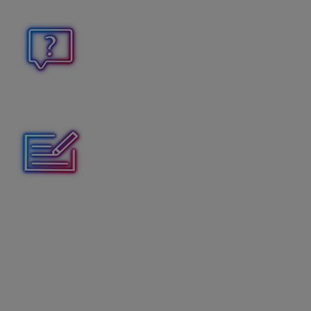
Spoločne nastavíme vaše firemné údaje, nákladové členenie 
Pomoc pri prvých výplatách
Sme vám k dispozícii aj pri generovaní prvých výplat. Získat
Úprava tlačových zostáv
Poskytneme vám podporu pri úprave manažérskych tlačovýc
Vďaka implementačným službám sa vyhnete chybám, ušet
Ak máte záujem o niektorú z uvedených implementačných sl