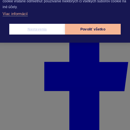
cookie vrátane odmietnuť používanie niektorých či všetkých súborov cookie na
iné účely.
Viac informácií
Nastavenia
Povoliť všetko