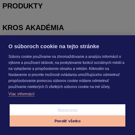
PRODUKTY
KROS AKADÉMIA
O súboroch cookie na tejto stránke
INÉ
Súbory cookie používame na zhromažďovanie a analýzu informácií o
výkone a používaní stránok, na poskytovanie funkcií sociálnych médií a
Odoberajte
NOVINKY
na vylepšenie a prispôsobenie obsahu a reklám. Kliknutím na
Nastavenie si prezrite možnosti ovládania umožňujúceho odmietnuť
prispôsobovanie pomocou súborov cookie vrátane odmietnuť
Prihlásiť sa
používanie niektorých či všetkých súborov cookie na iné účely.
Viac informácií
O nás
Nastavenia
Kariéra
Pre média
Povoliť všetko
Nastavenie cookies
Appky
Prihlásiť sa
Menu
Copyright © 2026 KROS a. s.