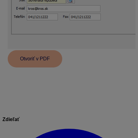
Otvoriť v PDF
Informácie v dokumente sú spracované k právnemu
stavu platnému ku dňu jeho publikácie.
14.01.2026
Zdieľať