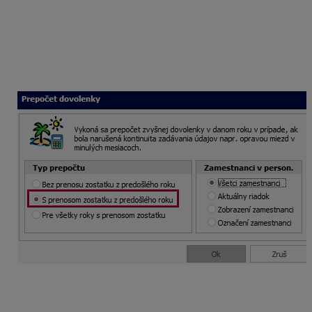
zostatkov dovolenky.
Prepočet dovolenky vykonáte v
januári 2026
cez
Mzdové funkcie – Prepočet dovolenky. Označíte voľbu
S prenosom zostatku z predošlého roku
.
V dokumente Rezerva na nevyčerpanú dovolenku
program uvedie iba tých zamestnancov, ktorým zostala