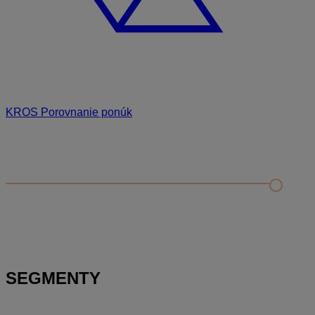
KROS Porovnanie ponúk
Odporúčané
FAQ
Príklad vytvorenia šanónu pre evidenciu mobilných telefónov
Nastavenie šanónov
Prihlasovanie e-mailom v programe Jednoduché účtovníctvo
ALFA plus
SEGMENTY