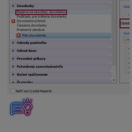
Pred tlačou Rezervy odporúčame spustiť prepočet
dovolenky, ktorý zabezpečí správne zobrazenie