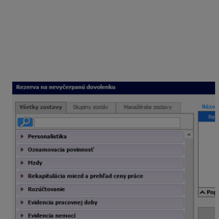
kompletne spracovať mzdy za december 2025,
nainštalovať verziu programu Mzdy
a personalistika OLYMP 26.00 (alebo vyššiu)
pre zohľadnenie platnej legislatívy,
pridať mesiac január 2026
v ročnom kalendári
(Domov – Kalendár), ktorý
nastavíte aj na
tlačovom formulári
pred zobrazením dokumentu.