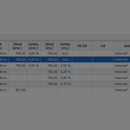
do 31. 12. 2023. Odmena z dohody bude vyplatená v marci 2023
ár až marec 2023
. Pomerná časť pripadajúca na 1 mesiac je v
 kliknite vo výplate na záložku zrážky a následne cez Oprav nap