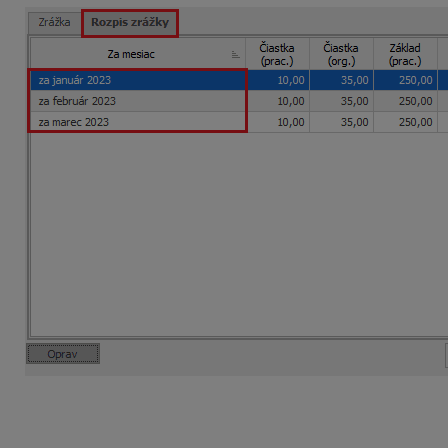
Takýto dohodár bude vykázaný vo Výkaze poistného a príspe
v spoločnosti na nasledujúci mesiac v hlavičke výkazu v po