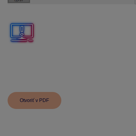
Takto rozpočítaný príjem bude vykázaný vo Výkaze poistné
V prípade, že v niektorom mesiaci bol dosiahnutý maximálny
Pri dohodách s nepravidelným príjmom, ktoré prechádzajú z 
príjmu zúčtovaného do 31. 12. 2022. To znamená, že odvody
12. 2022. Odmena vyplatená po 1. 1. 2023 sa rozpočíta na
Keďže právny vzťah naďalej trvá zamestnávateľ
nepodáva
Otvoriť v PDF
Informácie v dokumente sú spracované k právnemu st