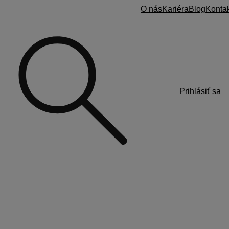
O nás
Kariéra
Blog
Konta
Prihlásiť sa
elným príjmom.
Ak zamestnávateľ vyplatí dohodárovi s nepravidelným
ody, ako to bolo doteraz). Príjem sa rozpočíta na mesiace