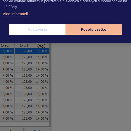
cookie vrátane odmietnuť používanie niektorých či všetkých súborov cookie na
iné účely.
Viac informácií
Nastavenia
Povoliť všetko