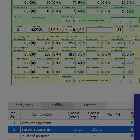
Odmena vyplatená
v decembri 2023
bude rozpočítaná
na 