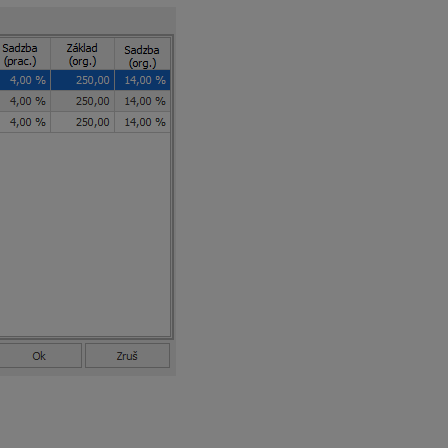
vkov, ktorý vytvoríte cez Exporty – Výkaz poistného a príspev
li Príjmy zúčtované v mesiaci sa uvedie
apríl 2023
.