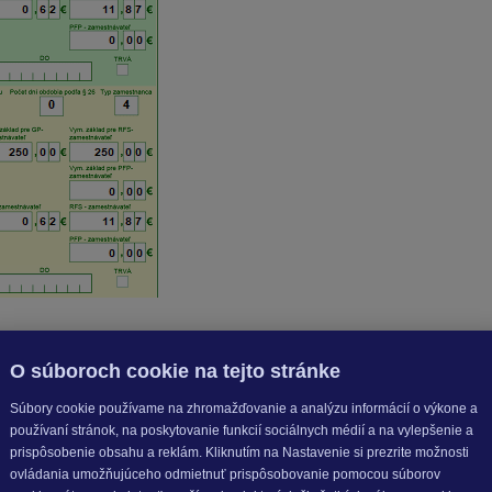
január až december 2023
. Pomerná časť pripadajúca na 1 mes
O súboroch cookie na tejto stránke
Súbory cookie používame na zhromažďovanie a analýzu informácií o výkone a
používaní stránok, na poskytovanie funkcií sociálnych médií a na vylepšenie a
prispôsobenie obsahu a reklám. Kliknutím na Nastavenie si prezrite možnosti
ovládania umožňujúceho odmietnuť prispôsobovanie pomocou súborov