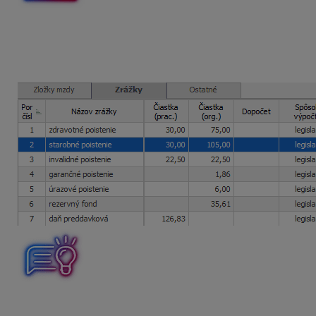
DVP s nepravidelným príjmom je uzatvorená od 1. 1. 2023 
aké obdobie bude príjem rozpočítaný?
Odmena vyplatená
v
marci 2023
bude rozpočítaná
na
janu
Ak chcete vidieť na aké mesiace program rozpočítal odvody,