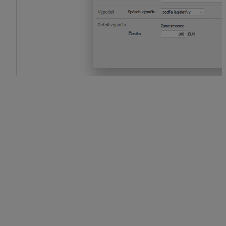
Sumy zo zrážok oprava dane za predch. obdobia sa
uvádzajú v dokumente
Rekapitulácia uhradenej dane
v samostatnej časti
Oprava dane
so stĺpcami:
celková
– sumy zo zrážok oprava dane za predch.
obdobia z vygenerovaných výplat (plusom
nedoplatok, mínusom preplatok),
požiadať
– vyplní sa len v prípade preplatku ako
záporná suma, ktorá sa nemohla v danom mesiaci
vysporiadať. O túto čiastku (ak nebola
protredníctvom prevodných príkazov požiadaná)
bude program v ďalších mesiacoch automaticky
upravovať odvodovú povinnosť.
požiadané
– vyplní sa len v prípade, ak sa
zamestnávateľ rozhodne požiadať správcu dane