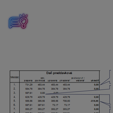
dane za predchádzajúce obdobia a sumy vyplatenej na
daňovom bonuse na dieťa a zaplatených úrokoch.
Dokument nájdete cez Tlač – Tlač – Odvod dane –
Rekapitulácia dane a daňového bonusu –
Rekapitulácia uhradenej dane
. V stĺpci
uhradiť
má
byť v každom mesiaci nula, ak je tam kladné alebo
záporné číslo, nesedí suma preddavkovej dane na
úhradu v prevodnom príkaze s odvodovou povinnosťou.