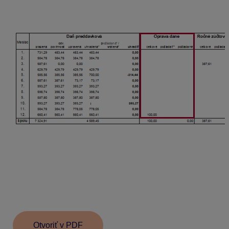
o vrátenie preplatku vygenerovaním prevodného
príkazu Vrátenie dane za predch. obdobia.
V dokumente Rekapitulácia uhradenej dane sa v
decembri 2025 najskôr k zrazenej preddavkovej dani
v sume 660,41 eura pripočítal nedoplatok 100 eur
z opravy dane za pred. obdobie, odpočítala sa suma
vyplateného daňového bonusu vo výške 200 eur
a výsledná suma 560,41 eura sa uviedla do stĺpca odv.
povinnosť.
Otvoriť v PDF