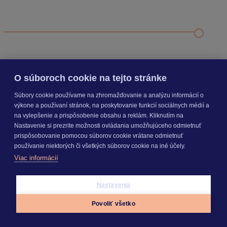
Odporúčané
FAQ
Príklad vytvorenia šanónu pre evidenciu mobilných telefónov
Nastavenie šanónov
Prihlasovanie e-mailom v programe Jednoduché účtovníctvo
ALFA plus
O súboroch cookie na tejto stránke
Súbory cookie používame na zhromažďovanie a analýzu informácií o
SEGMENTY
výkone a používaní stránok, na poskytovanie funkcií sociálnych médií a
na vylepšenie a prispôsobenie obsahu a reklám. Kliknutím na
Nastavenie si prezrite možnosti ovládania umožňujúceho odmietnuť
PRODUKTY
prispôsobovanie pomocou súborov cookie vrátane odmietnuť
používanie niektorých či všetkých súborov cookie na iné účely.
Viac informácií
KROS AKADÉMIA
Nastavenia
Povoliť všetko
INÉ
Appky
Prihlásiť sa
Menu