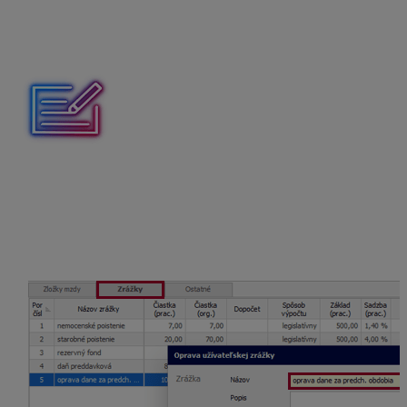
predchádzajúce zdaňovacie obdobia. Pričom mínusom
sa uvádza daňový preplatok, plusom daňový
nedoplatok. Takto zadaná zrážka sa potom zobrazí aj na
dokumente Rekapitulácii uhradenej dane.
V decembri 2025 zamestnancovi zamestnávateľ zrazil
nedoplatok dane za predchádzajúce zdaňovacie
obdobie vo výške 100 eur. Akým spôsobom
zamestnávateľ tento nedoplatok vysporiada a ako sa
zaevidovanie nedoplatku prejaví na dokumente
Rekapitulácia uhradenej dane?