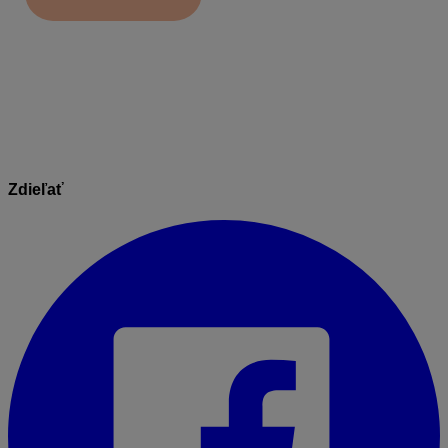
Informácie v dokumente sú spracované k právnemu
stavu platnému ku dňu jeho publikácie.
12.01.2026
Zdieľať