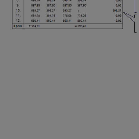
Stĺpce v dokumente
zrazená
– preddavky na daň z vygenerovaných
výplat,
odv. povinnosť
– suma zo stĺpca zrazená +/-
výsledok z RZD, Oprava dane a DB,
upravená
– suma zo stĺpca odv. povinnosť +/-
prípadné preplatky a nedoplatky
z predchádzajúcich mesiacov,
uhradená
– tento údaj je prevzatý z prevodných
príkazov, druh účtu daň. úrad – preddavok. Ak sa v
niektorom riadku nachádza
!
(výkričník), znamená
to, že v danom mesiaci nebol vygenerovaný
prevodný príkaz na úhradu preddavkov na daň,
požiadaná/vrátená
–uvádza sa suma preplatku
preddavkovej dane, o ktorý zamestnávateľ
požiadal príslušný daňový úrad. V tomto prípade je