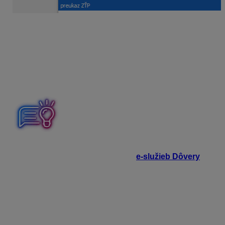
Vyplníte dátum, odkedy má zamestnanec percentuálny
pokles schopnosti vykonávať zárobkovú činnosť alebo
je držiteľom preukazu ZŤP, vyberiete zdravotné
obmedzenie a doplníte rok a mesiac odkedy má mať
zadanie vplyv na výpočet mzdy. Na základe tohto
zadania program správne určí sadzbu odvodov na
zdravotné poistenie.
Ak je zamestnanec poistencom zdravotnej poisťovne
Dôvera a užívateľ je prihlásený do
e-služieb Dôvery
,
overuje sa, či má zamestnanec nárok na zníženú
sadzbu poistného. V prípade, že nemá, program na to
upozorní pri ukladaní zdravotného obmedzenia. Ak má
zamestnanec nárok na zníženú sadzbu a nemá zadané
zdravotné obmedzenie, program na to upozorní pri
ukladaní celého formulára Personalistiky.