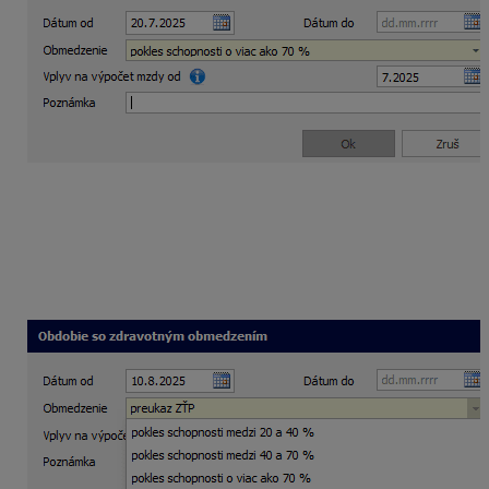
Ak zamestnanec nemá priznaný invalidný dôchodok,
avšak
má určené percento poklesu schopnosti
vykonávať zárobkovú činnosť voči zdravej fyzickej
osobe
, prípadne
je držiteľom preukazu ZŤP
, tieto
údaje je potrebné zaevidovať manuálne na záložke
Zdravotné obmedzenia.