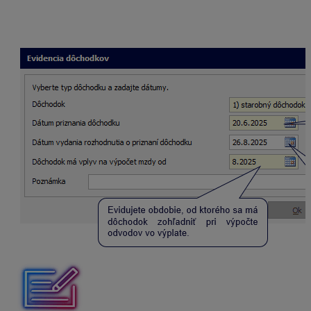
Dátum vydania rozhodnutia o priznaní dôchodku
,
teda 26. 8. 2025. Je potrebné ho vždy uviesť pri
evidovaní dôchodku, aj keď toto pole nie je povinné.