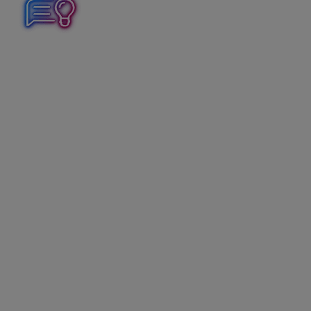
Evidenciu dôchodkov, dosiahnutia dôchodkového veku
a zdravotných obmedzení je potrebné zaznamenať v
Personalistike, konkrétne na karte
Dôchodky a
invalidita.
.
Na karte
Dôchodky a invalidita
sú dostupné dve
záložky:
· Evidencia dôchodkov
· Zdravotné obmedzenia
Evidencia dôchodkov
Ak zamestnávate pracovníkov, ktorým bol priznaný
starobný alebo invalidný dôchodok, túto skutočnosť je
potrebné zaevidovať na záložke
Evidencia
dôchodkov
. Vyberiete typ priznaného dôchodku,
vyplníte dátum jeho priznania, dátum vydania