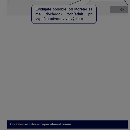
Pri zadávaní poberateľa predčasného starobného
dôchodku, starobného dôchodku alebo výsluhového
dôchodku k dátumu 1. 1., program automaticky upozorní
na potrebu odznačenia políčka
Nezdaniteľná časť
základu dane na zamestnanca
v záložke Mzdové
údaje v Personalistike.
Zdravotné obmedzenia
V prípade, že zamestnancovi zaevidujete invalidný
dôchodok s invaliditou v rozsahu 40 – 70 % alebo nad
70 % v záložke
Evidencia dôchodkov
, program
automaticky doplní údaj o poklese schopnosti
vykonávať zárobkovú činnosť v záložke Zdravotné
obmedzenia.