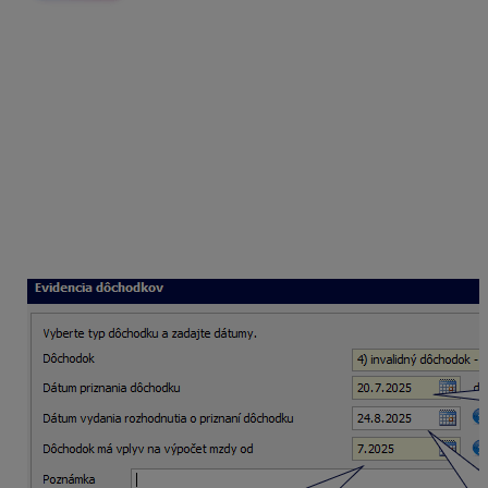
Zamestnanec pracuje na hlavný pracovný pomer od 1.
1. 2025. Zamestnancovi bol priznaný invalidný
dôchodok – invalidita nad 70 % od 20. 7. 2025.
Rozhodnutie o priznaní dôchodku bolo vydané 24. 8.
2025. Ako to zaevidovať v OLYMPE?
Pre výpočet
odvodov na zdravotné poistenie
je
dôležitý
Dátum priznania dôchodku
, teda 20. 7. 2025.
Dátum vydania rozhodnutia
o priznaní dôchodku 24.
8. 2025 má vplyv na výpočet
odvodov na sociálne
poistenie.