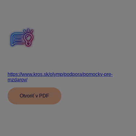
Aké odvody bude platiť dôchodca závisí od konkrétneho
typu priznaného dôchodku, výšky invalidity ako aj od
pracovného vzťahu (hlavný pracovný pomer resp.
dohoda).
Prehľadnú tabuľku poistných odvodov z hlavného
pracovného pomeru a tabuľku odvodov z dohôd nájdete
aj v našich pomôckach pre mzdárov.
https://www.kros.sk/olymp/podpora/pomocky-pre-
mzdarov/
Otvoriť v PDF
Informácie v dokumente sú spracované k právnemu
stavu platnému ku dňu jeho publikácie.
22.09.2025