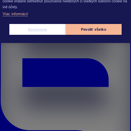
cookie vrátane odmietnuť používanie niektorých či všetkých súborov cookie na
iné účely.
Viac informácií
Nastavenia
Povoliť všetko