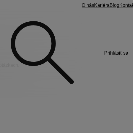
O nás
Kariéra
Blog
Konta
Prihlásiť sa
 otázkach.