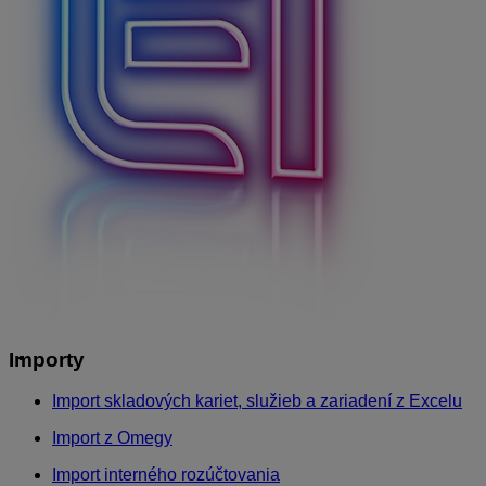
Importy
Import skladových kariet, služieb a zariadení z Excelu
Import z Omegy
Import interného rozúčtovania