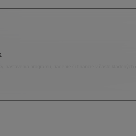
a
ky, nastavenia programu, riadenie či financie v často kladených