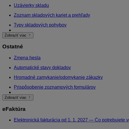
Uzávierky skladu
Zoznam skladových kariet a prehľady
Typy skladových pohybov
Skladová karta
Objednané množstvo v skladových kartách
Kontrola skladových pohybov – účet 395
Zobraziť viac
Ostatné
Zmena hesla
Automatické stavy dokladov
Hromadné zamykanie/odomykanie zákazky
Prispôsobenie zoznamových formulárov
Zálohovanie programu ONIX
Všeobecné ovládanie systému – Hlavné menu, Vyhľadáva
SMS/Email notifikácie
Zobraziť viac
eFaktúra
Elektronická fakturácia od 1. 1. 2027 — Čo potrebujete 