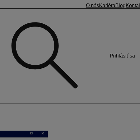
O nás
Kariéra
Blog
Konta
Prihlásiť sa
s vlastným názvom napr. v cudzom jazyku a s použitím
apr. nevedia, čo sa skrýva pod názvom
zložky mzdy 360 –
j v prípade, ak zamestnanec daruje krv alebo bol na pohrebe
ova
sa nastavíte na požadovanú ZM a kliknete na