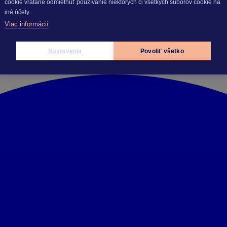
cookie vrátane odmietnuť používanie niektorých či všetkých súborov cookie na
atnému ku dňu jeho publikácie. 04.11.2025
iné účely.
Viac informácií
Nastavenia
Povoliť všetko