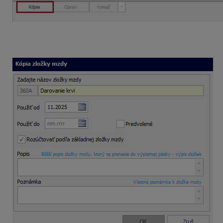
V nasledujúcom okne zadáte nový názov napr.
Darovanie k
mzdy, poznámku a nastaviť vlastnú tarifu, ktorú program ne