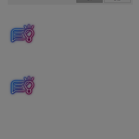
Zložky mzdy sa automaticky pridajú do mzdovej osnovy pod 
Pri tvorbe kópií zložiek mzdy
330 –
prekážky v práci na st
možnosť označiť voľbu
Vonkajší faktor,
ak ide o prekážku v
prírodná katastrofa a pod.).
Pri zložkách mzdy, ktoré sa do výplaty automaticky prenáš
základe čoho program pri výpočte mzdy uprednostní vami urč
budete používať.
Napr. vo firme máte dohodnuté, že za prvé 3 dni nemoci do
Tarify zadáte 55 % a
označíte
pole
Predvolené
. Po zadaní
náhrada príjmu počas PN s 55 % tarifou
.