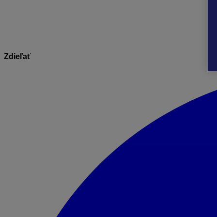
Informácie v dokumente sú spracované k právnemu stavu pl
Zdieľať