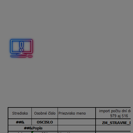
Vyplnením údajov v stĺpci s názvom
import čiastky na
deň (EUR/deň) a počtu dní
program naimportuje do
ZM_516 tarifu 1,50 €/deň a do ZM_979 tarifu 3 €/deň
v oboch s počtom dní 22. Táto možnosť sa využíva
v prípade, že používate tarifu EUR na deň.
Pri využívaní
importu čiastky/čiastky na deň
a
počtu
dní
ZM_979 – finančný príspevok na stravu, ako aj
ZM_516 – finančný príspevok na stravu zo SF
do
Personalistiky
zamestnancov na kartu Zložky
mzdy
nezadávajte
.
3/ Import počtu dní