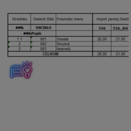
alebo len počet dní
Na import Vám poslúži pripravená tabuľka vo formáte
XLS, ktorú si stiahnete z našej webovej stránky
https://www.kros.sk/olymp/podpora/pomocky-pre-
mzdarov/. Tabuľka má názov
Import stravného
finančný príspevok
.
V tabuľke stačí doplniť údaje:
Osobné číslo
, pod ktorým evidujete zamestnanca
v programe OLYMP,