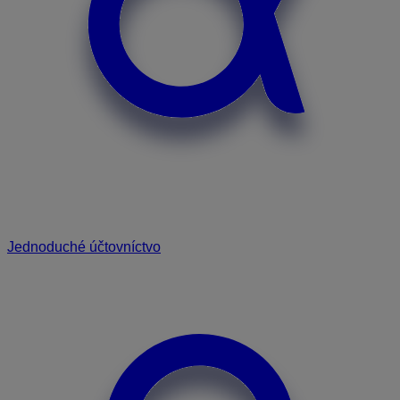
Jednoduché účtovníctvo