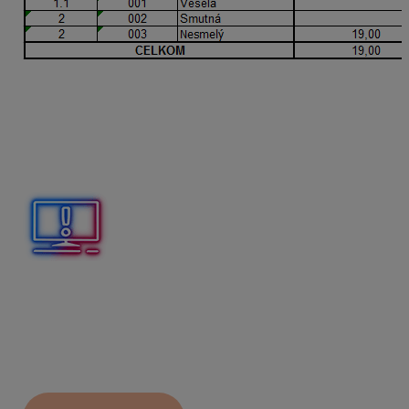
Vyplnením údajov v stĺpci s názvom import počtu dní do
ZM_979 aj ZM_516 program naimportuje počet dní 19
do ZM_979 – finančný príspevok na stravu, ako aj do
ZM_516 – finančný príspevok na stravu zo SF. Počet dní
sa v tomto prípade doplní do oboch zložiek mzdy, ktoré
už sú vo výplate.
Ak chcete do miezd importovať do ZM_
979
– finančný
príspevok na stravu, príp. do ZM_
516
– finančný
príspevok na stravu zo SF
len počet dní
, je potrebné
tieto ZM zaevidovať v
Personalistike
na karte
Zložky
mzdy
s Tarifou
EUR na deň
a výškou finančného
príspevku na stravné od zamestnávateľa na jeden deň.