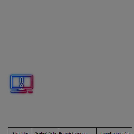
podklady pre import údajov
, ktoré chcete
naimportovať do ZM_
979 – finančný príspevok
na stravu
, prípadne do ZM_
516 – finančný
príspevok na stravu zo SF
v prípade, že
zamestnancom prispievate na stravné zo
sociálneho fondu,
Stredisko
je nepovinný údaj. Môžete tu vyplniť
stredisko, na ktoré je zamestnanec priradený
v Personalistike.
Popis
je nepovinný. Môžete pridať vlastný text,
ktorý sa prenesie do poľa Popis v ZM, ku ktorej je
pridaný.
Ak importujete čiastku aj dni,
popis
musí byť
v oboch
stĺpcoch rovnaký
.
1/ Import konkrétnej čiastky a počtu dní