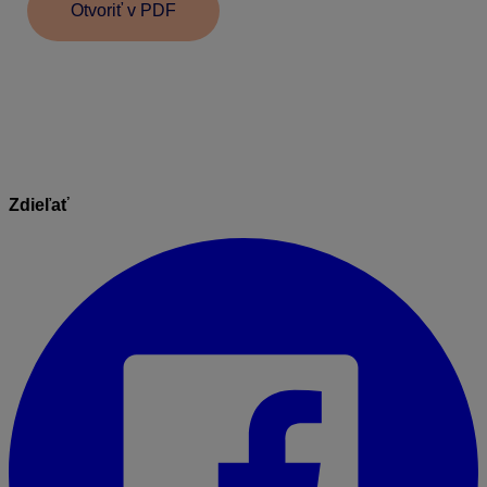
Otvoriť v PDF
Informácie v dokumente sú spracované k právnemu
stavu platnému ku dňu jeho publikácie. 26.04.2021
Zdieľať