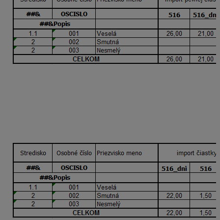
Vyplnením údajov v stĺpci s názvom
import pevnej
čiastky (EUR) a počtu dní
program naimportuje do
ZM_516 čiastku 26 € a do ZM_979 čiastku 54 € v oboch
s počtom dní 21. Túto možnosť využijete, ak pri
zložkách mzdy 979 a 516 používate typ tarify EUR.
2/ Import čiastky na deň a počtu dní