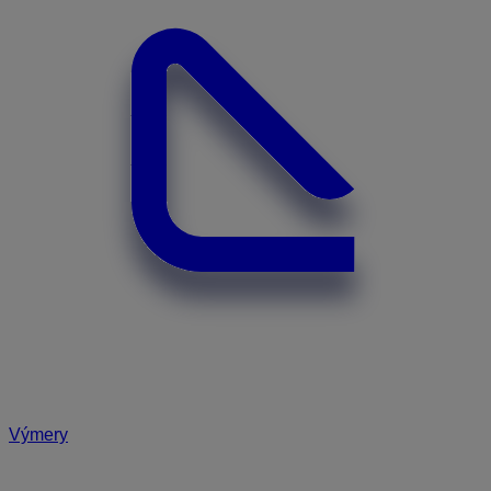
Výmery