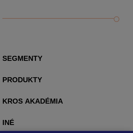
Odporúčané
FAQ
Príklad vytvorenia šanónu pre evidenciu mobilných telefónov
Nastavenie šanónov
Prihlasovanie e-mailom v programe Jednoduché účtovníctvo
ALFA plus
SEGMENTY
PRODUKTY
KROS AKADÉMIA
INÉ