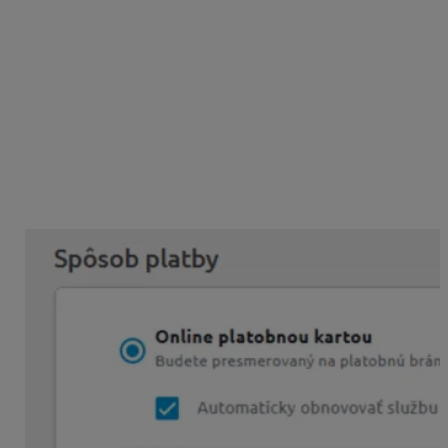
Ako nastaviť automatickú obnovu?
Automatická obnova je funkcia, ktorá vám zabezpečí
pravidelnú obnovu vašej licencie bez toho, aby ste
museli manuálne vykonať platbu.
Automatickú obnovu si zapnete priamo pri kúpe alebo
obnove licencie vo vašom KROS účte. V kroku „Spôsob
platby“ sa vám automaticky prednastaví možnosť
Online
platobnou kartou
so zapnutou službou
Automatická
obnova
.