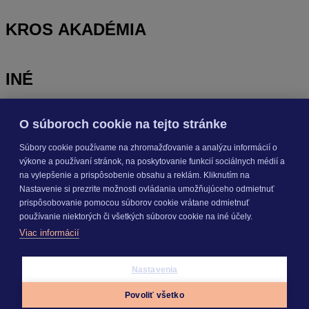
KROS AKADÉMIA
INÉ
O súboroch cookie na tejto stránke
Odoberajte
NOVINKY
Súbory cookie používame na zhromažďovanie a analýzu informácií o
výkone a používaní stránok, na poskytovanie funkcií sociálnych médií a
Prihlásiť sa
na vylepšenie a prispôsobenie obsahu a reklám. Kliknutím na
Nastavenie si prezrite možnosti ovládania umožňujúceho odmietnuť
prispôsobovanie pomocou súborov cookie vrátane odmietnuť
O nás
používanie niektorých či všetkých súborov cookie na iné účely.
Kariéra
Viac informácií
Pre média
Nastavenie cookies
Copyright © 2026 KROS a. s.
Nastavenia
Povoliť všetko