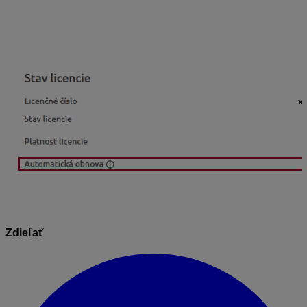
To, či využívate funkciu automatickej obnovy, si môžete
skontrolovať priamo vo svojom KROS účte cez
menu
Produkty – Detail produktu – Stav licencie
:
Zdieľať