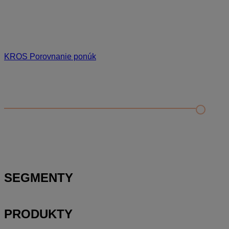
KROS Porovnanie ponúk
Odporúčané
FAQ
Príklad vytvorenia šanónu pre evidenciu mobilných telefónov
Nastavenie šanónov
Prihlasovanie e-mailom v programe Jednoduché účtovníctvo
ALFA plus
SEGMENTY
PRODUKTY