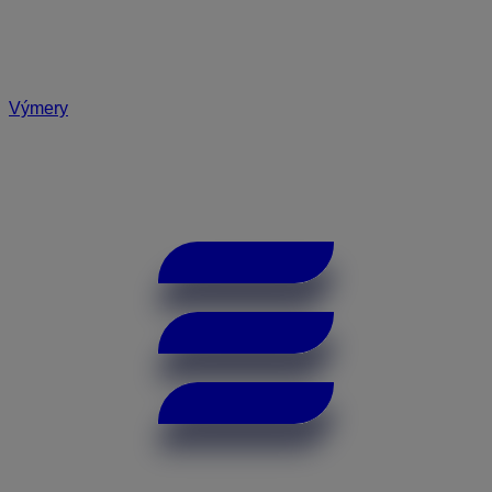
Výmery