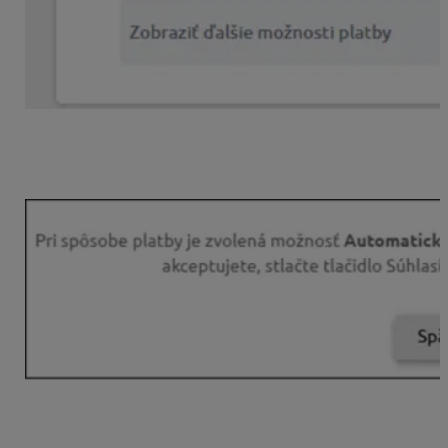
V ďalšom kroku vás KROS účet upozorní na
automatickú obnovu. Pre jej potvrdenie zvolíte
možnosť
Súhlasím
a pokračujete v objednávke.
Služba bude automaticky obnovená
5 dní pred
skončením platnosti licencie
a finančné prostriedky
vám budú stiahnuté z vašej platobnej karty.