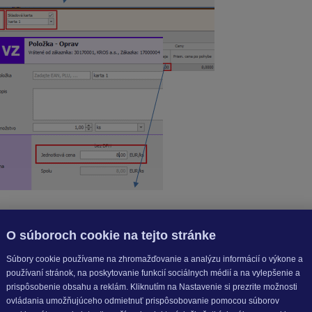
O súboroch cookie na tejto stránke
iálu svojmu dodávateľovi na základe reklamácie (obdržíte došlý 
alebo k Došlému dobropisu. Pri zadávaní položiek do skladovej 
Súbory cookie používame na zhromažďovanie a analýzu informácií o výkone a
ny, na akú príde došlý dobropis sa vyrovná v účtovníctve intern
používaní stránok, na poskytovanie funkcií sociálnych médií a na vylepšenie a
prispôsobenie obsahu a reklám. Kliknutím na Nastavenie si prezrite možnosti
b doťahovania cien na tieto doklady
ovládania umožňujúceho odmietnuť prispôsobovanie pomocou súborov