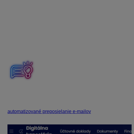
zoskenovaných viac faktúr v jednom .pdf dokumente.
Doklady vo formáte .pdf nesmú byť zaheslované.
Podporovaná veľkosť súborov je max. 40 MB.
Zasielanie faktúr e-mailom
V časti
Nastavenia – Spracovanie dokladov
nájdeme
preddefinovanú e-mailovú adresu pre zasielanie
dokladov prostredníctvom e-mailu.
Preddefinovanú e-mailovú adresu si môžeme z
formulára skopírovať. Pre rýchlejšie použitie
odporúčame uložiť si adresu do zoznamu kontaktov vo
svojej poštovej schránke. Alebo si môžeme nastaviť
automatizované preposielanie e-mailov
vo svojom
poštovom klientovi.