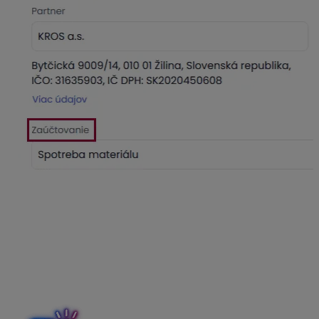
Dokladom, ktoré sú vystavené
v cudzej mene
, aplikácia
KROS Digitálna kancelária automaticky dopĺňa aktuálny
kurz ECB podľa dátumu dodania a sumu v eur na
základe neho prepočíta. Najpoužívanejšie meny sú v
aplikácii už zadefinované. Ostatné meny, pokiaľ nie sú
aplikáciou vyťažené, môžeme zaevidovať vpísaním ich
kódu do poľa mena. Pre automatické dopĺňanie kurzu
ECB je dôležitý správny kód meny.