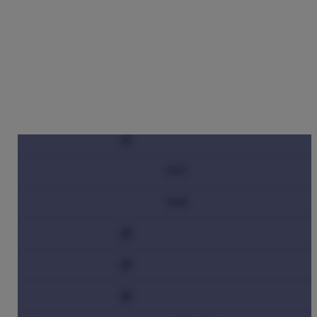
zároveň sa k nemu automaticky pripojí príloha.
Súbory môžeme nahrať aj jednoduchým presunutím
myšou (
drag & drop
) z priečinka s dokumentmi priamo
do zoznamu (tabuľky) dokladov. V tomto prípade nie je
potrebné používať tlačidlo „Nahrať doklady“ – po
pustení súborov sa ich nahrávanie spustí automaticky.
Aj pri tomto spôsobe je možné naraz nahrať maximálne
50 súborov
.