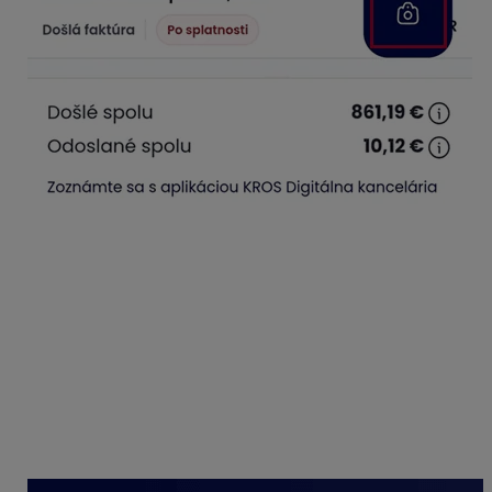
Sprístupní sa možnosť
Odfotiť doklad
a faktúru
odfotíme. V prípade potreby môžeme zachytený snímok
pred uložením ešte orezať.
Odfotiť môžeme jednostranovú faktúru, pričom táto prvá
strana je automaticky spracovaná pomocou umelej
inteligencie. Po jej načítaní sa v aplikácii založí nový
doklad. Ak faktúra obsahuje viac strán, pridáme ich po
otvorení načítaného dokladu kliknutím na
tri bodky
v
pravej hornej časti, výbere možnosti
Zobraziť prílohy
,
následne zvolíme
+ Pridať prílohy
a odfotíme ich cez
sprístupnený fotoaparát.