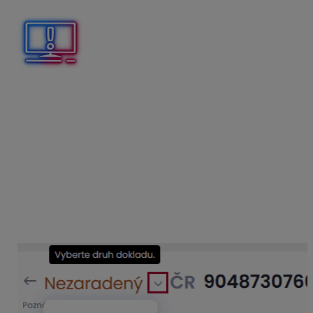
Počas procesu vyťažovania nie je možné dostať sa do
dokladu. Kým prebieha načítanie dokladu, neprepíname
sa do inej záložky v aplikácii a ani aplikáciu
nezatvárame. Až po ukončení načítania je sprístupnená
ďalšia práca s dokladom.
Aplikácia sama rozpozná, o aký druh dokladu ide podľa
údajov z firemných nastavení. V prípade, ak faktúru
neidentifikuje správne a označí ju napr. ako Nezaradený
alebo priradí nesprávny typ dokladu, správny typ faktúry
vyberieme cez šípku alebo ak faktúra do účtovníctva
nepatrí, doklad vymažeme.