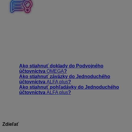
Pre korektný import dokladu v cudzej mene do
Podvojného účtovníctva OMEGA alebo Jednoduchého
účtovníctva ALFA plus je potrebné, aby načítanie
kurzového lístka v účtovníctve predchádzalo importu
dokladu z KROS Digitálnej kancelárie.
Faktúry znejúce na cudziu menu sú vždy importované
do okruhu zahraničných dokladov.
Ako stiahnuť doklady do Podvojného
účtovníctva
OMEGA
?
Ako stiahnuť záväzky do Jednoduchého
účtovníctva
ALFA plus
?
Ako stiahnuť pohľadávky do Jednoduchého
účtovníctva
ALFA plus
?
Zdieľať