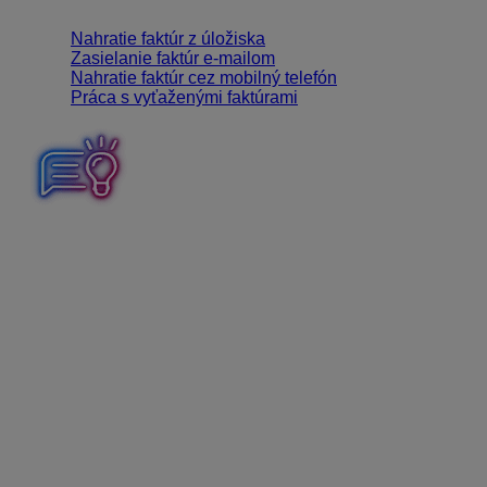
preklopiť ich do digitálnej podoby.
Nahratie faktúr z úložiska
Zasielanie faktúr e-mailom
Nahratie faktúr cez mobilný telefón
Práca s vyťaženými faktúrami
“ISDOC je formát elektronického dokumentu používaný
na vytváranie, výmenu a spracovanie obchodných
dokumentov, ako sú napríklad faktúry. Keď je ISDOC
priložený do PDF faktúry, všetky potrebné informácie
pre účtovníctvo sú uložené práve v nej.”
Spracovanie
dokladov je preto vďaka formátu ISDOC oveľa
presnejšie, rýchlejšie – údaje sú načítané už do pár
sekúnd, a výrazne sa znižuje riziko chýb pri spracovaní
dokladov.
To, či faktúra vo formáte .pdf obsahuje prílohu ISDOC,
zistíme po otvorení dokumentu. V aplikácii Adobe
Acrobat Reader klikneme v pravej časti na ikonu