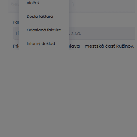
KROS Digitálna kancelária dokáže automaticky načítať
tieto údaje:
partnera,
číslo dokladu,
variabilný symbol,
IBAN,
dátumy,
menu a kurz,
sumu aj s rozpisom hladín DPH.
Dátum prijatia
dokladu je automaticky prednastavený
na dátum nahrania dokladu. Cez Nastavenia (ozubené
koliesko) v pravej hornej časti a po výbere záložky
Spracovanie dokladov môžeme tento dátum zmeniť.