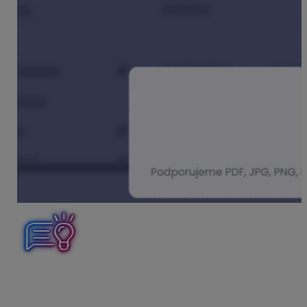
Podporovaný formát súborov je
.pdf
,
.bmp
,
.png
,
.jpg
,
.jpeg
,
.tiff
,
.docx
a
.xlsx
. Každý doklad musí byť v
samostatnom dokumente, tzn. nemôže byť