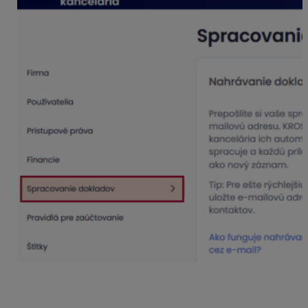
Aplikácia KROS Digitálna kancelária doklady
automaticky spracuje a každú prílohu zaeviduje ako
nový záznam.