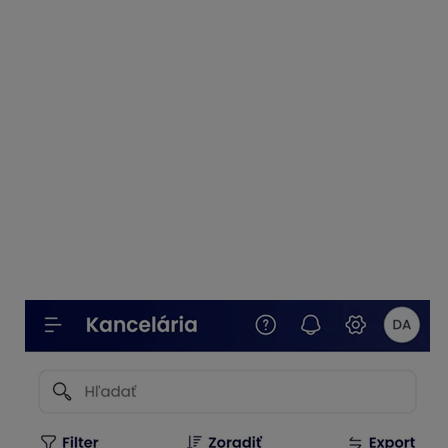
Pre každú prílohu z prijatého e-mailu vytvára
samostatný záznam.
Pre obrázky, ktoré boli v tele e-mailu a nie
v prílohe, záznam nevytvára.
Prázdny e-mail bez prílohy ignoruje a nevytvára
žiadny záznam.
Nahratie faktúr cez mobilný
telefón
V mobilnom telefóne môžeme v aplikácii KROS
Digitálna kancelária fotiť faktúry, a to v časti
Účtovné
doklady
po kliknutí na ikonu fotoaparátu v pravom
dolnom rohu.