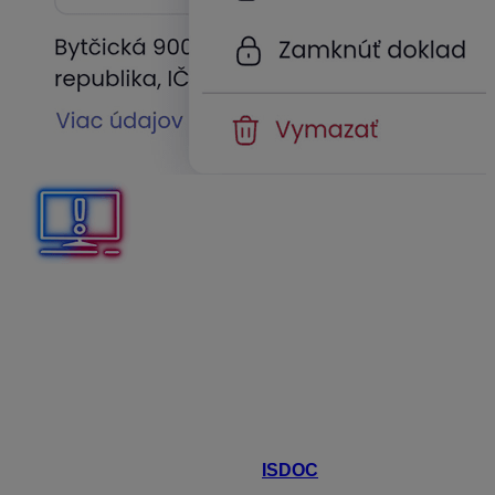
Pri načítavaní viacstranových faktúr cez mobilný telefón
sa vždy automaticky vyťaží iba prvá strana faktúry.
Údaje z ďalších strán je potrebné doplniť manuálne.
Práca s vyťaženými faktúrami
Po založení záznamu v Účtovných dokladoch začne
proces vyťažovania údajov. Tie sú načítané vďaka
elektronickému formátu .pdf –
ISDOC
alebo vyťažené
pomocou
umelej inteligencie
.