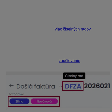
Dátum prijatia môžeme nastaviť aj ako Dátum
vystavenia alebo Dátum dodania. Na všetkých novo
nahraných došlých faktúrach bude následne
automaticky dopĺňaný.
Ak používame v Podvojnom účtovníctve OMEGA pre
jednotlivé okruhy dokladov
viac číselných radov
,
môžeme v KROS Digitálnej kancelárii konkrétnemu
dokladu nastaviť iný číselný rad, do ktorého sa
importuje. Dokladom môžeme priradiť aj štítky, ktoré sa
do Podvojného účtovníctva OMEGA prenášajú ako
SZČP (resp. do Poznámky v časti Ostatné údaje), do
Jednoduchého účtovníctva ALFA plus ako Strediská.
Zároveň je možné nastaviť aj
zaúčtovanie
pre Podvojné
účtovníctvo OMEGA.