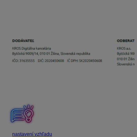
sponky, ktorá zobrazí prílohy súboru.
V prípade, že sa faktúry vytvárajú v programe alebo v
aplikácii od KROSU, vystavené doklady prílohu ISDOC
obsahujú automaticky. Informácia o prílohe ISDOC je
taktiež uvedená priamo na doklade.
V
nastavení vzhľadu
KROS Digitálnej kancelárie