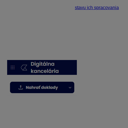
Zoznam dokladov v tabuľke
si môžeme veľmi rýchlo
zobraziť a filtrovať doklady podľa
stavu ich spracovania
,
a teda či boli načítané umelou inteligenciou
(spracované) alebo vďaka ISDOCU (spracované s
vysokou presnosťou).
Nahratie faktúr z úložiska
V časti Účtovné doklady nahráme faktúry cez možnosť
Nahrať doklady
.
Po jej zvolení sa otvorí prieskumník súborov, v ktorom
môžeme vybrať jeden alebo viac súborov, maximálne
však
50 naraz
. Každý vybraný súbor sa následne do
aplikácie pridá ako samostatný účtovný doklad a