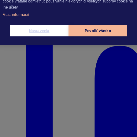
cookie vrátane odmietnuť používanie niektorých či všetkých súborov cookie na
iné účely.
Viac informácií
Nastavenia
Povoliť všetko