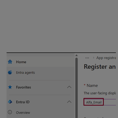
klient alebo natívny (mobilné a desktopové
zariadenie) (Public client/native (mobile &
desktop)),
následne vyplňte
URI
pre presme-rovanie
„
http://localhost
“ a zvoľte
Zaregistrovať
(Register).
V prípade, že by nebolo možné zadať URI adresu,
použite odkaz:
https://login.microsoftonline.com/
common/oauth2/nativeclient.