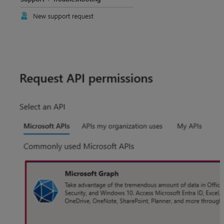
V časti Požiadavky na oprávnenia rozhrania API
(Request API permissions) vyberte
Microsoft
Graph
.