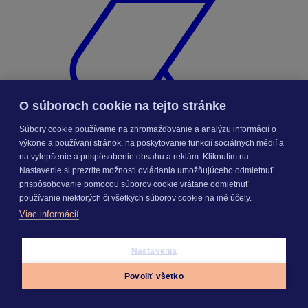
O súboroch cookie na tejto stránke
Súbory cookie používame na zhromažďovanie a analýzu informácií o
výkone a používaní stránok, na poskytovanie funkcií sociálnych médií a
na vylepšenie a prispôsobenie obsahu a reklám. Kliknutím na
Nastavenie si prezrite možnosti ovládania umožňujúceho odmietnuť
prispôsobovanie pomocou súborov cookie vrátane odmietnuť
používanie niektorých či všetkých súborov cookie na iné účely.
Viac informácií
Elektronická fakturácia
Stavebníctvo a znalectvo
Nastavenia
Povoliť všetko
Appky
Prihlásiť sa
Menu