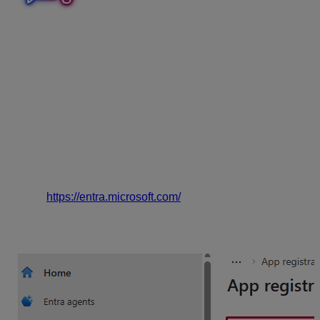
Táto možnosť nastavenia emailu, umožní každému
používateľovi prihlásiť sa do zvoleného konta (e-mailu)
pomocou predvoleného webového prehliadača. Nie je
potrebné zadávať žiadne heslá do programu ALFA plus.
Prihlásenie je uchovávané v podobe šifrovaného tokenu
(vie rozšifrovať iba MS 365), ktorého platnosť je
zvyčajne 90 dní. Po uplynutí budete vyzvaný k
opätovnému prihláseniu.
Nastavenie Microsoft Entra
Prihláste sa prostredníctvom odkazu
https://entra.microsoft.com/
,
zaregistrujte novú aplikáciu prostredníctvom
Registrácie aplikácie
(App registrations) –
Nová
registrácia
(New Registrations).