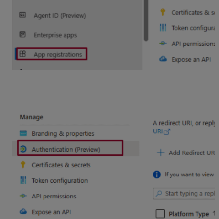
URI pre presmerovanie použijete zadanú pri
registrácii aplikácie (napr.„http://localhost“).
Zadanú URI nájdete v Authentication (Preview).