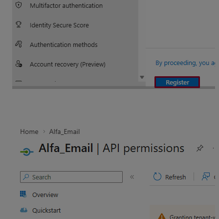
Pridajte oprávnenie aplikácie cez
Oprávnenie
rozhrania API
(API permissios).