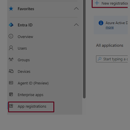
Vyplňte
názov
registrovanej aplikácie,
v časti
identifikátor URI
vyberte možnosť Verejný