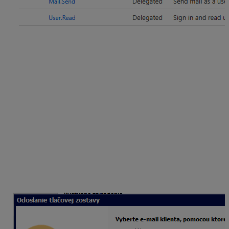
Nastavenie e-mailu v programe
jednoduché účtovníctvo ALFA
plus
Pri prvom prihlásení pre zvolený e-mail sa zobrazí
prihlasovacie okno v predvolenom webovom
prehliadači, kde bude potrebné vykonať prihlásenie.
Ak budete chcieť dané konto odhlásiť, je potrebné ho
odhlásiť nielen pomocou tlačidla „Odhlásiť“, ale aj v
predvolenom webovom prehliadači (prípadne
vymazaním cookies).
V poli
E-mail
je potrebné zvoliť e-mailovú adresu,
z ktorého sa pošta bude odosielať.