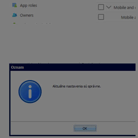
Nastavenie potvrďte tlačidlom OK,
pred uložením prebehne test spojenia,
po úspešnom nastavení systém odošle testovaciu
správu na zvolenú e-mailovú adresu a zobrazí sa
oznam „Aktuálne nastavenia sú správne.“