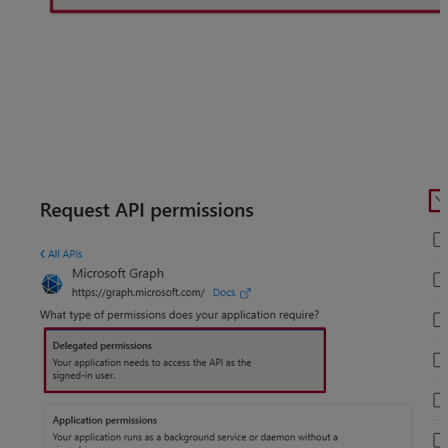
Zvoľte možnosť
Delegované oprávnenia
(Delegated permissions) a cez vyhľadávanie
zadajte
Mail
,
rozbaľte oprávnenie Mail, a označte voľbu
Mail.Send
a následne potvrďte tlačidlom Pridať
(Add permissions).