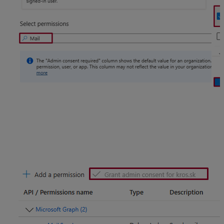
Udeľte súhlas s oprávneniami (vyžadujú sa
administrátorské práva).
Tento krok nie je povinný, avšak súhlas bude vyžiadaný
neskôr pri autentifikácii používateľa v programe
Jednoduché účtovníctvo ALFA plus.