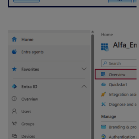
Údaje
ID aplikácie
a
ID adresára
nájdete v app
Entra v registrovanej aplikácii.