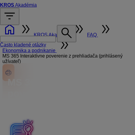
KROS
Akadémia
filter_list
home
double_arrow
double_arrow
double_arrow
search
KROS Akadémia
FAQ
double_arrow
Často kladené otázky
Ekonomika a podnikanie
MS 365 Interaktívne poverenie z prehliadača (prihlásený
užívateľ)
MS 365 Interaktívne
poverenie z prehliadača
(prihlásený užívateľ)