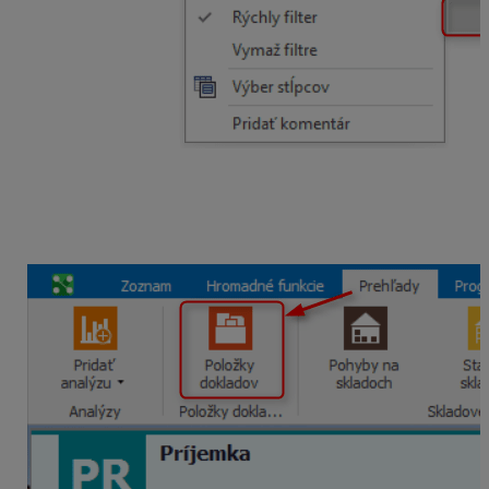
Vytvorenie výkazu
:
V zozname príjemiek zvolíme záložku Prehľady
Klikneme na Položky dokladov