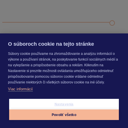
Odporúčané
FAQ
Príklad vytvorenia šanónu pre evidenciu mobilných telefónov
Nastavenie šanónov
Prihlasovanie e-mailom v programe Jednoduché účtovníctvo
ALFA plus
O súboroch cookie na tejto stránke
Súbory cookie používame na zhromažďovanie a analýzu informácií o
SEGMENTY
výkone a používaní stránok, na poskytovanie funkcií sociálnych médií a
na vylepšenie a prispôsobenie obsahu a reklám. Kliknutím na
Nastavenie si prezrite možnosti ovládania umožňujúceho odmietnuť
prispôsobovanie pomocou súborov cookie vrátane odmietnuť
PRODUKTY
používanie niektorých či všetkých súborov cookie na iné účely.
Viac informácií
KROS AKADÉMIA
Nastavenia
Povoliť všetko
INÉ
Appky
Prihlásiť sa
Menu