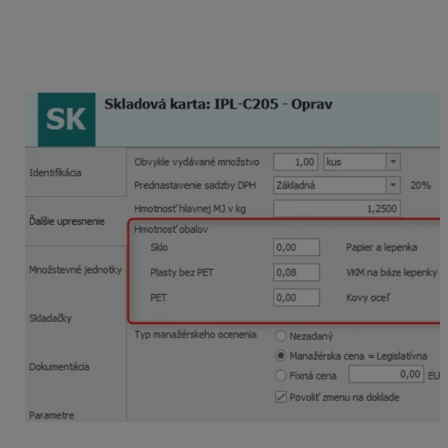
Evidovanie hmotnosti
Hmotnosť jednotlivých obalov je možné evidovať na
skladovej karte v záložke
Ďalšie upresnenie.