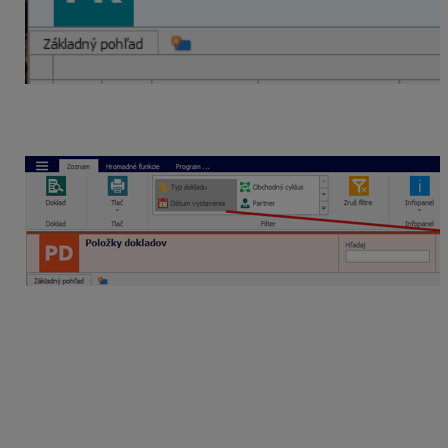
Odfiltrujeme si zoznam položiek na obdobie za
ktoré ideme podávať výkaz
Zvolíme Tlač
–
Podklad pre zákon o obaloch
.
Program nám vytlačí zostavu s hmotnosťami za
jednotlivé druhy obalových materiálov, ktoré
môžeme použiť ako podklad pre výkaz.
Podmienky pre použitie:
Program ONIX vo verzii 1.41.4433 a vyššej