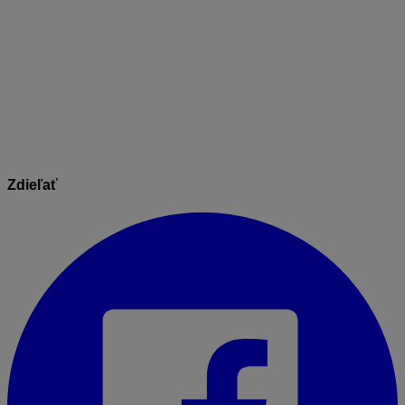
Balíček: Hmotnosti obalov skladovej karty
(U_STOI_00010)
Balíček: Podklad pre zákon o obaloch
(U_TZPD_00001)
Balíček: Import skladových kariet z Excelu
(U_STOI_00002)
Zdieľať