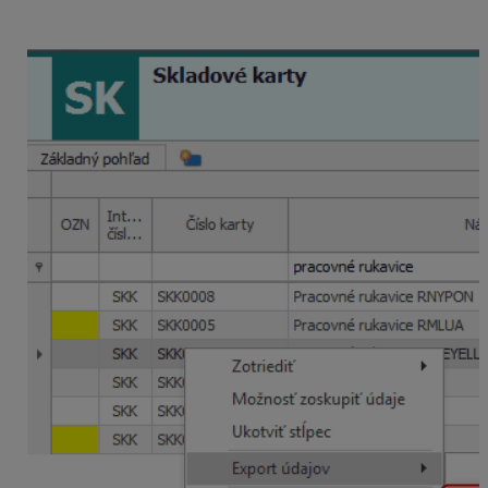
skladovú kartu (zobrazí sa nám kontextové menu)
Zvolíme
Export údajov – Do súboru