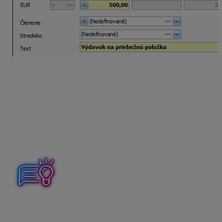
Dobitie karty v novej pokladnici
Vyberte pokladnicu s názvom
Palivová karta
a zvoľte
Príjem,
vyplňte dátum dobitia karty a partnera,
stĺpec PD vyberte
Príjem z priebežnej položky
a doplňte sumu 500 eur,
vyplnený doklad uložte.
Bločky, ktoré dostávate pri tankovaní PHL a uhrádzate
palivovou kartou, slúžia ako dodací list – majú