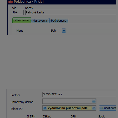
Zaúčtovanie dobitia karty
v peňažnom denníku
V časti Pokladnica vyberte Výdavok,
doplňte dátum dobitia karty a partnera,
stĺpec PD vyberte Výdavok na priebežnú položku
a doplňte sumu 500 eur,
vyplnený doklad uložte.