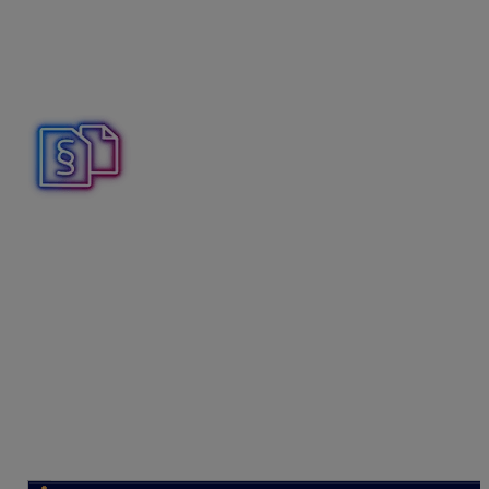
za tankovanie predstavovala 425,16 eur s DPH. Na
konci mesiaca daňovníkovi prišla vyúčtovacia faktúra, v
ktorej bola zohľadnená zľava podľa zmluvy uzatvorenej
so spoločnosťou Slovnaft. Celková suma faktúry je
419,58 eur s DPH.
Podľa § 12 ods. 1 postupov účtovania v jednoduchom
účtovníctve dobitú palivovú kartu považujeme za
ceninu.
Vytvorenie novej pokladnice
,,Palivová karta“
Pokladnicu vytvoríte cez
Číselníky – Pokladnice,
tlačidlom Pridaj,
vyplňte názov napr.
„Palivová karta“
a formulár
uložte.