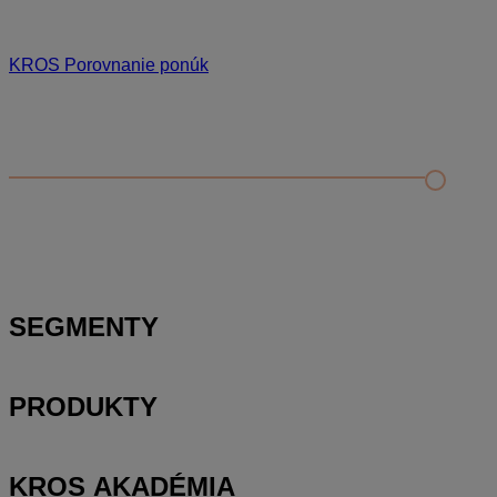
KROS Porovnanie ponúk
Odporúčané
FAQ
Príklad vytvorenia šanónu pre evidenciu mobilných telefónov
Nastavenie šanónov
Prihlasovanie e-mailom v programe Jednoduché účtovníctvo
ALFA plus
SEGMENTY
PRODUKTY
KROS AKADÉMIA