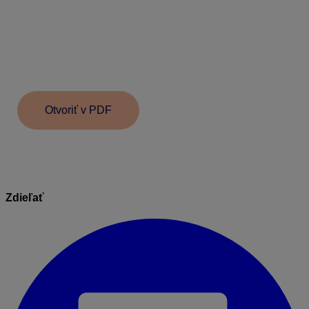
V časti Pokladnica – Palivová karta zvoľte
Výdavok,
vyplňte dátum (napr. koniec mesiaca),
v poli Uhrádzaný doklad pomocou tlačidla s tromi
bodkami vyberte záväzok a uhraďte,
vyplnený formulár uložte.
Otvoriť v PDF
Zdieľať