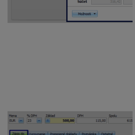
Ručné rozúčtovanie s viacerými
stĺpcami PD
Zaevidovanie došlej faktúry, kde časť sumy smeruje do
stĺpca peňažného denníka Výdavok za zásoby a časť
do stĺpca Výdavok za služby.
Pridajte nový záväzok a vyplňte údaje z faktúry,
na záložke
Zápis do
v poli
Stĺpec PD
kliknitenatlačidlo
R (Rozpis),
vo formulári
Rozpis – Interné rozúčtovanie
pomocou tlačidla
Rozdeľ
rozdeľte sumu základu
na dve položky.