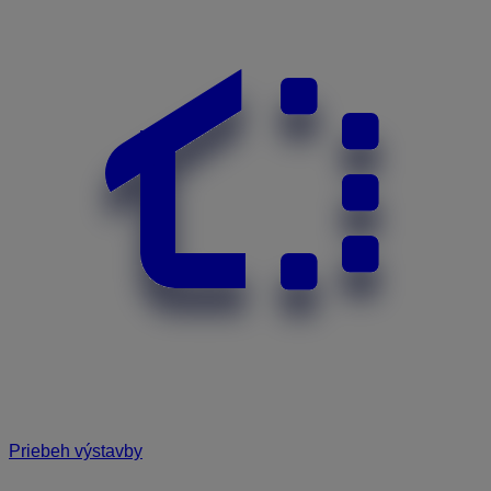
Priebeh výstavby