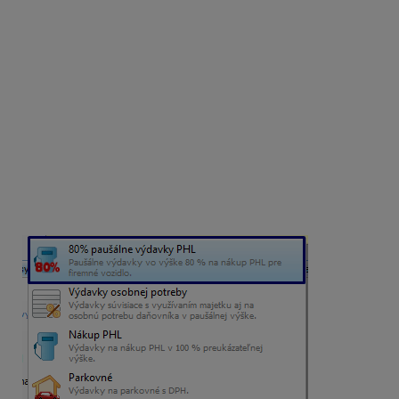
Zaevidovanie bločku za nákup PHL pri uplatnení
paušálnych výdavkov vo výške 80 %.
V pokladnici zvoľte Výdavok a vyplňte údaje
z bločku,
kliknite na
Vzorové doklady
a vyberte vzor
80 %
paušálne výdavky PHL.
Výberom vzorového dokladu je v poli Stĺpec PD
doplnený Rozpis – suma je rozúčtovaná z
pohľadu dane z príjmov,
v poli % DPH je tiež doplnený rozpis „R“ – suma je
rozúčtovaná z pohľadu DPH.