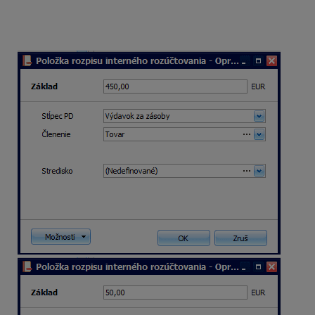
Pomocou tlačidla
Oprav
vstúpte do položiek a
opravte sumu
Základu
, vyberte
Stĺpec
PD
,prípadne
Členenie
.