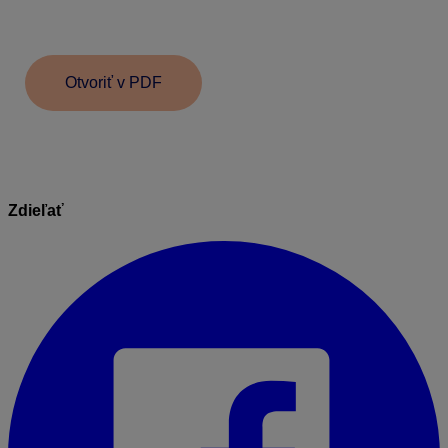
dokladoch dajú rozúčtovať, je uvedené tlačidlo
R
(Rozpis).
Otvoriť v PDF
Zdieľať