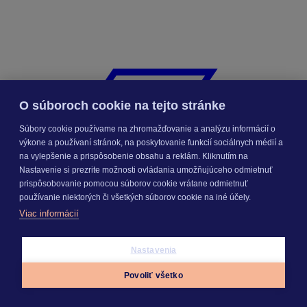
O súboroch cookie na tejto stránke
Súbory cookie používame na zhromažďovanie a analýzu informácií o
výkone a používaní stránok, na poskytovanie funkcií sociálnych médií a
na vylepšenie a prispôsobenie obsahu a reklám. Kliknutím na
Nastavenie si prezrite možnosti ovládania umožňujúceho odmietnuť
prispôsobovanie pomocou súborov cookie vrátane odmietnuť
používanie niektorých či všetkých súborov cookie na iné účely.
Viac informácií
Nastavenia
Povoliť všetko
Appky
Prihlásiť sa
Menu
KROS Porovnanie ponúk