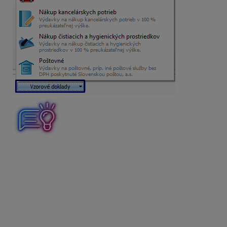
Vzorové doklady pre najčastejšie sa vyskytujúce
účtovné prípady sa nachádzajú v peňažnom denníku vo
výdavkových dokladoch (pokladnica, banka, interný
doklad) a v evidencii záväzkov.
Ručné rozúčtovanie s viacerými
sadzbami DPH