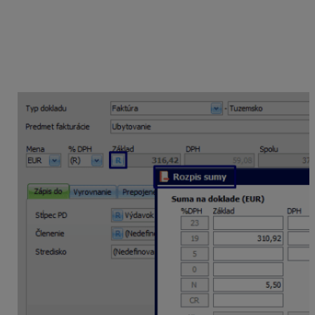
Zaevidovanie došlej faktúry, na ktorej je položka s 19 %
sadzbou DPH a položka bez DPH.
Pridajte nový záväzok a vyplňte údaje z faktúry,
v poli
Základ
kliknite na
R – (Rozpis)
a sumu
faktúry rozpíšte podľa príslušnej sadzby DPH.