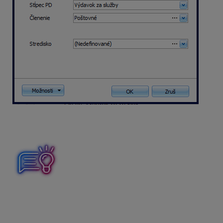
Po úprave položiek bude v poli
Stĺpec PD
a
Členenie
doplnený
Rozpis.
Rozúčtovanie dokladu do viacerých sadzieb DPH,
stĺpcov peňažného denníka prípadne členení môžete
použiť pri účtovaní dokladov v peňažnom denníku,
v záväzkoch a pohľadávkach. V poliach, ktoré sa na