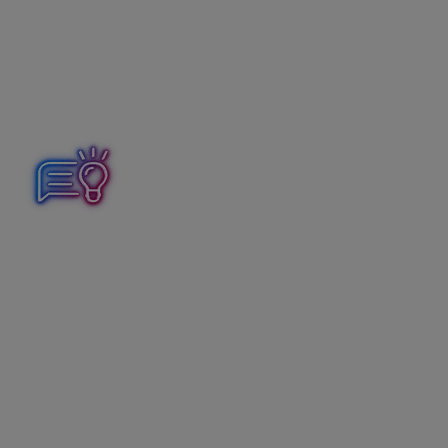
Prechod do nového roka 2026
Z hlavného menu vyberte
Firma/Uzávierky a koniec
vo formulári Prechod do roka 2026 kliknite na
Spusti
,
po úspešnom dokončení je otvorené účtovné obdobie
Z dôvodu veľkosti databázy sa účtovné roky pri prechode od
roka sa účtovné roky rozdelia do dvoch databáz. Najnovšie t
dostupné. Pri každom ďalšom prechode sa oddelí najstarší 
Opakovaný prechod do nového roka
Prechod do nového roka je možné v programe ALFA plus vy
zachované.
V prípade opakovaného prechodu je možné vybrať, ktoré za
predchádzajúceho roka.