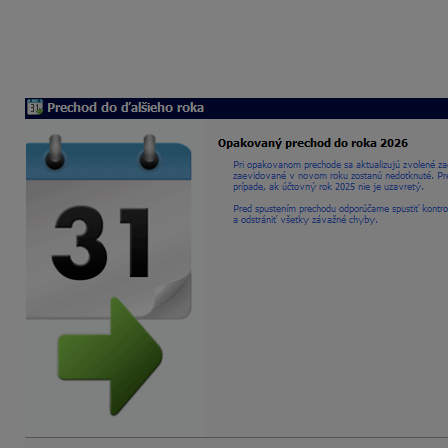
Pri opakovanom prechode je potrebné otvoriť účtovné obdo
roka/Prechod do ďalšieho roka
:
vo formulári je zobrazená informácia
Opakovaný prec