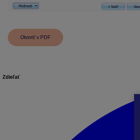
po úspešnom dokončení opakovaného prechodu je zobr
Otvoriť v PDF
Zdieľať