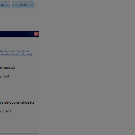
h sa prenášajú začiatočné stavy do roku 2026. Odporúčame ponec
ti
,