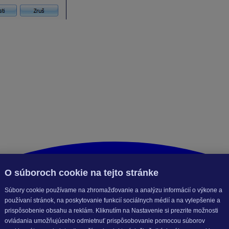
azené účtovné obdobie roku 2026 s aktualizovanými začiatočn
O súboroch cookie na tejto stránke
Súbory cookie používame na zhromažďovanie a analýzu informácií o výkone a
používaní stránok, na poskytovanie funkcií sociálnych médií a na vylepšenie a
prispôsobenie obsahu a reklám. Kliknutím na Nastavenie si prezrite možnosti
ovládania umožňujúceho odmietnuť prispôsobovanie pomocou súborov