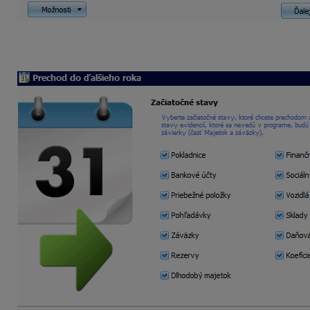
v ďalšom kroku sa zobrazia všetky evidencie, z ktorýc
evidencie, ktoré chcete aktualizovať a kliknite na
Spus