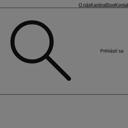
O nás
Kariéra
Blog
Konta
Prihlásiť sa
 je možné spustiť aj v prípade, ak ešte nemáte účtovný
irma/Kontroly
a opraviť všetky závažné chyby
.
roky, zakliknite voľbu
„Do archívu zahrnúť aj oddelené