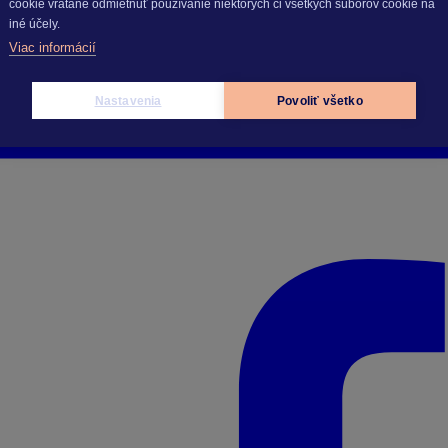
cookie vrátane odmietnuť používanie niektorých či všetkých súborov cookie na
iné účely.
Viac informácií
Nastavenia
Povoliť všetko