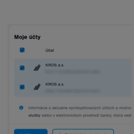
Prepojenie s bankou je
aktívne vždy 180 dní
od jeho
vytvorenia. Po tomto období je potrebné prepojenie
obnoviť povolením prístupu k bankovému účtu a predĺžiť
na nové 180 dňové obdobie.