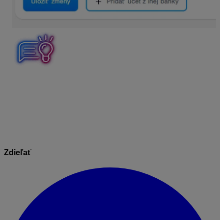
V prípade, že máte prepojených viacero bankových
účtov, je potrebné zvoliť možnosť predĺžiť pri každom z
nich.
Zdieľať