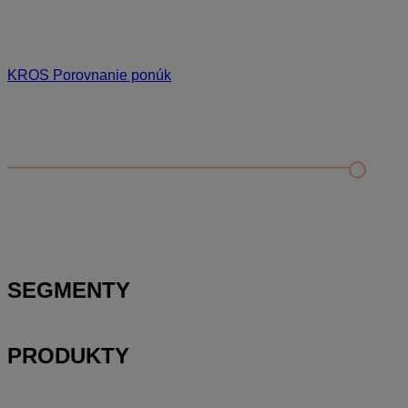
KROS Porovnanie ponúk
Odporúčané
FAQ
Príklad vytvorenia šanónu pre evidenciu mobilných telefónov
Nastavenie šanónov
Prihlasovanie e-mailom v programe Jednoduché účtovníctvo
ALFA plus
SEGMENTY
PRODUKTY