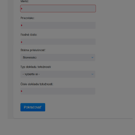
Po vyplnení a odoslaní registračného formulára obdrží
používateľ informáciu o vytvorení prepojenia.