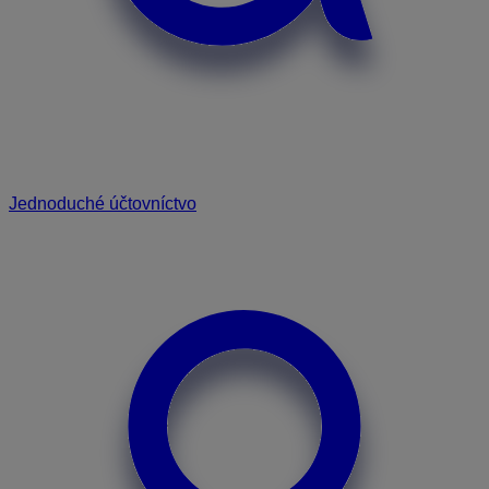
Jednoduché účtovníctvo