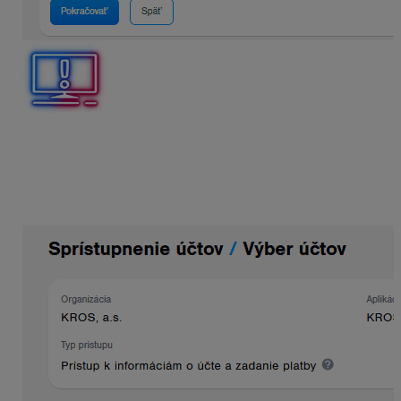
Pokiaľ užívateľ prepája viaceré účty s firmou v KROS
Firme, pre správne fungovanie prepojenia je potrebné
mať pri všetkých prepojených účtoch rovnaký dátum
platnosti prepojenia. V opačnom prípade prepojenie
nebude fungovať správne.