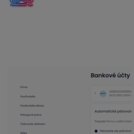
Platnosť prepojenia s bankou ostáva
aktívna vždy 180
dní od jeho vytvorenia.
Po tomto období je potrebné
spárovanie s bankou obnoviť jednoduchým povolením
prístupu k bankovému účtu a predĺžením na nové
obdobie
Sekcia Financie rovnako umožňuje zrušiť prepojenie s
bankou cez možnosť Zrušiť prepojenie, alebo pridať
ďalší účet cez možnosť Obnoviť prepojenie.