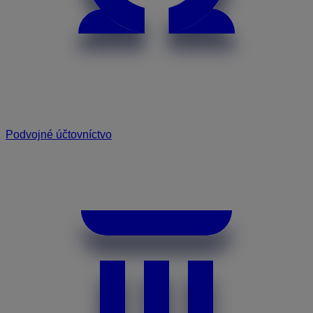
Podvojné účtovníctvo