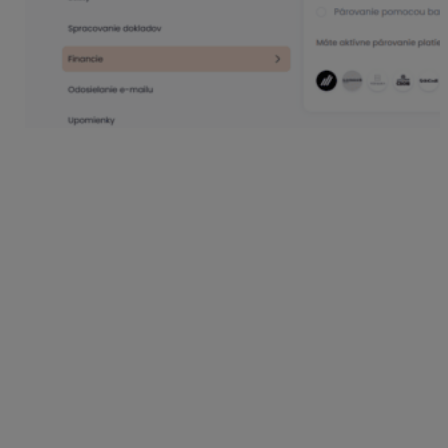
Po prvotnom prepojení bankového účtu, KROS Firma
stiahne transakcie iba za posledné 3 mesiace.
Pokiaľ prepájate KROS Firmu s bankovým účtom v
Tatra banke, transakcie sa stiahnu v reálnom čase –
akonáhle transakcia pribudne na bankovom účte. V
prípade ostatných bánk sa transakcie stiahnu do KROS
Firmy 4 krát za deň v časoch:
Letný čas:
01:00, 11:00, 16:00, 20:00
Zimný čas:
00:00, 10:00, 15:00, 19:00
V evidencii Financie nájdete prehľad všetkých
bankových pohybov pre prepojené banky, informáciu o
aktuálnom zostatku účtu, či možnosť manuálne
spárovať transakciu s dokladom.