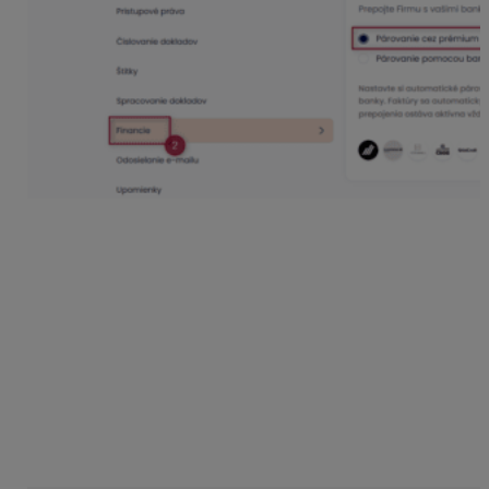
Tlačidlo Nastaviť prepojenie presmeruje používateľa do
rozhrania Tatra banky, v ktorom zrealizuje Sprístupnenie
prepojenia so svojou bankou.
Na výber má 2 možnosti:
Vytvoriť prepojenie s KROS Firmou ako klient
Tatra banky,
Vytvoriť prepojenie s KROS Firmou ako klient inej
banky.
Pokiaľ je používateľ klientom inej banky ako Tatra
banky, vyberá si možnosť Nie som klientom.