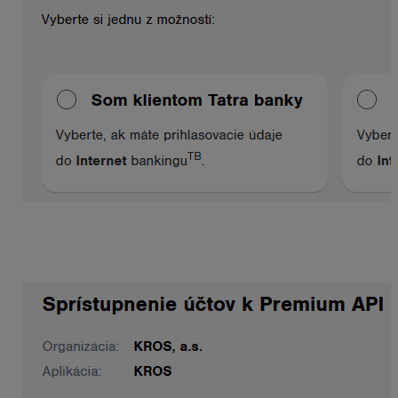
Po výbere možnosti používateľ zadá emailovú adresu,
na ktorú mu bude zaslaný verifikačný kód/ heslo pre
potvrdenie prepojenia.