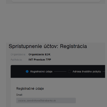
Po zadaní overovacieho hesla používateľ dokončí
registráciu vyplnením povinného formulára, ktorého
súčasťou je i Súhlas s návrhom zmluvy o poskytovaní
služby One banking a Súhlas s využitím údajov. Tento
registračný formulár vypĺňajú len používatelia, ktorí majú
iný bankový účet, ako Tatra Banku. Oba dokumenty je
potrebné, pre úspešné dokončenie registrácie, prečítať.