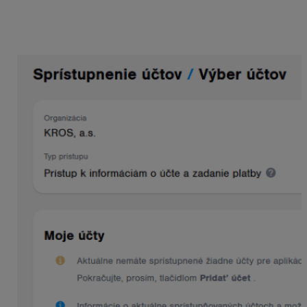
užívateľ KROS Firmy prepojí jeden alebo viaceré
bankové účty cez možnosť
+ Pridať účet.
Výberom
konkrétnej banky je užívateľ presmerovaný do svojho
internetbankingu, kde prepojenie potvrdí.