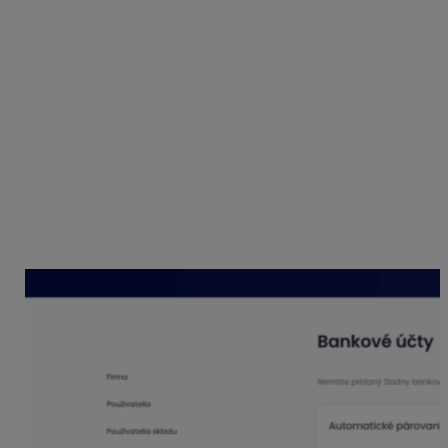
Spôsob úhrady – platba kartou. Aby bolo možné
automaticky spárovať bloček s úhradou, je
potrebné, priamo na zaevidovanom bločku zvoliť
spôsob platby – Platba kartou.
Dátum transakcie je väčší alebo rovný dátumu
vystavenia bločku.
Ako vytvoriť prepojenie
V časti Nastavenia – Financie, aktivujete možnosť
Automatické párovanie platieb. Zvolíte možnosť
Párovanie cez prémium API Tatra banka – možnosť
Nastaviť prepojenie.