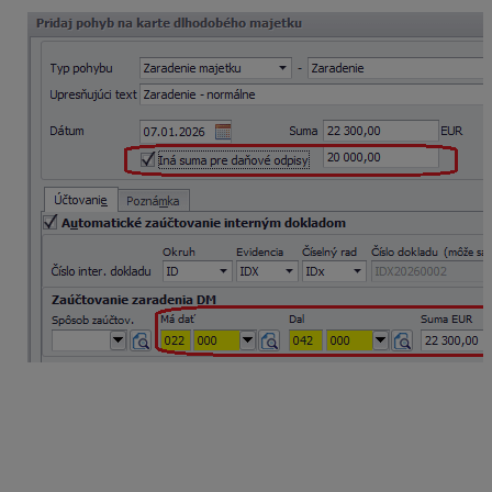
V záložke
Účtovné odpisy
si zvolíme typ účtovného
odpisu. Majetok budeme účtovne odpisovať štyri roky,
preto zvolíme možnosť
Lineárny
a nastavíme ročnú
sadzbu odpisu 25 %. Program automaticky vypočíta
odpisový plán na obdobie štyroch rokov, pričom výška