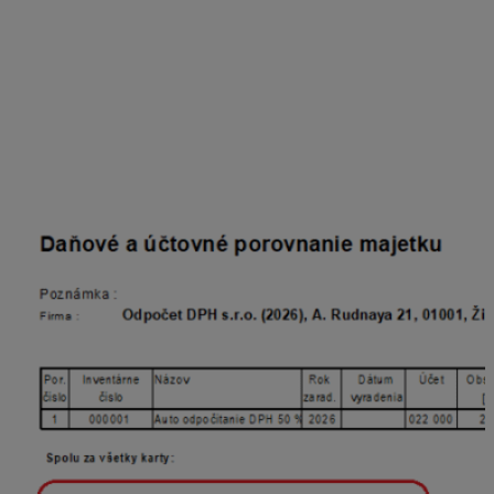
z príjmov právnických osôb
Úpravu základu dane z dôvodu rozdielnej výšky
daňových a účtovných odpisov vykoná program
Podvojné účtovníctvo OMEGA v daňovom priznaní k
dani z príjmov právnických osôb (ďalej DPPO)
automaticky. Hodnoty odpisov si môžeme skontrolovať v
tlačovej zostave
DM – porovnanie účtovných a
daňových odpisov.