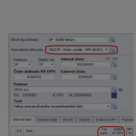
Motor.vozidlo – DPH 50/50 (daň.výdavok 100%).
V Rozpise DPH zadáme celú obstarávaciu cenu auta
do základnej sadzby DPH. Program automaticky
rozpočíta základ dane a DPH v pomere 50/50.