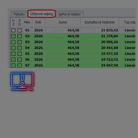
mesačného odpisu je 464,58 eur.
V tomto prípade nie je možné vybrať typ odpisu
ÚO =
DO
, pretože daňová vstupná cena sa líši od účtovnej
vstupnej ceny. Suma daňového a účtovného odpisu sa
preto nebude rovnať. Je možné zvoliť typ účtovného
odpisu Lineárny alebo Fixnou čiastkou.
Úprava základu dane v daňovom priznaní k dani