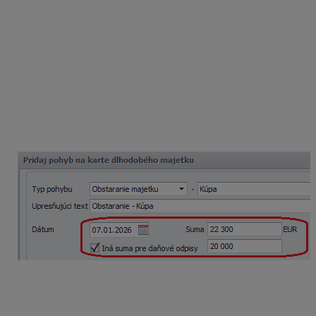
v programe Podvojné účtovníctvo OMEGA cez menu
Evidencia – Dlhodobý majetok
. Na karte majetku si
vyplníme všetky potrebné údaje, ako je napr. názov,
trieda, odpisová skupina, typ daňového odpisu.
Pridáme pohyb
Obstaranie
, kde doplníme obstarávaciu
cenu auta vo výške 22 300 eur (20 000 základ dane +
2 300 DPH bez nároku na odpočet). Z dôvodu
rozdielnej účtovnej a daňovej vstupnej ceny zapneme
voľbu „Iná suma pre daňové odpisy“, kde doplníme
sumu 20 000 eur.
Pridáme pohyb
Zaradenie
– kde opäť zapneme voľbu
„Iná suma pre daňové odpisy“. Program automaticky
doplní sumu 20 000 eur.