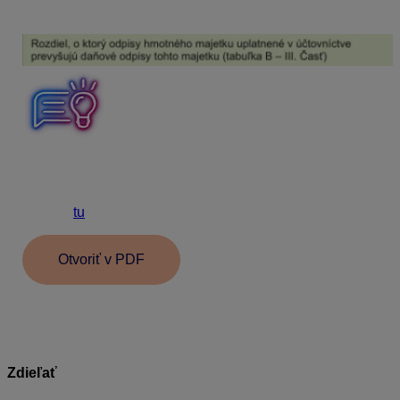
pripočítateľnú položku.
Postup ako v programe Podvojné účtovníctvo OMEGA
zaevidovať výdavky na tovary a služby, ktoré platiteľ
DPH príjme v súvislostí s osobným motorovým vozidlom
nájdete
tu
.
Otvoriť v PDF
Zdieľať