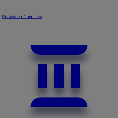
Podvojné účtovníctvo