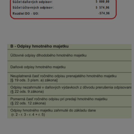
Tabuľka B v DPPO sa automaticky naplní podľa údajov
uvedených na karte dlhodobého majetku.
Rozdiel medzi účtovnými a daňovými odpismi v tabuľke
B program doplní do riadku 150 na stranu 2 DPPO ako