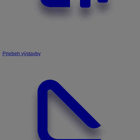
Priebeh výstavby