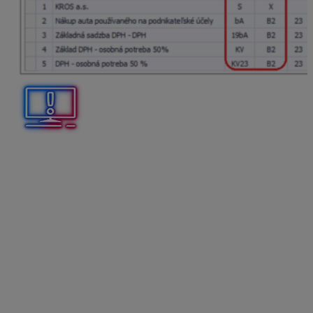
Podľa postupov účtovania je DPH, na ktorú nemá
platiteľ DPH nárok na odpočet, súčasťou obstarávacej
ceny majetku, t. j. zaúčtujeme ju na príslušný
obstarávací účet 042.
Na karte majetku vznikne rozdiel medzi vstupnou cenou
účtovnou a vstupnou cenou daňovou, pretože DPH, na
ktorú nemá platiteľ DPH nárok na odpočet, je súčasťou
len účtovnej vstupnej ceny, nie daňovej.
Zaevidovanie karty dlhodobého majetku
Novú kartu dlhodobého majetku zaevidujeme