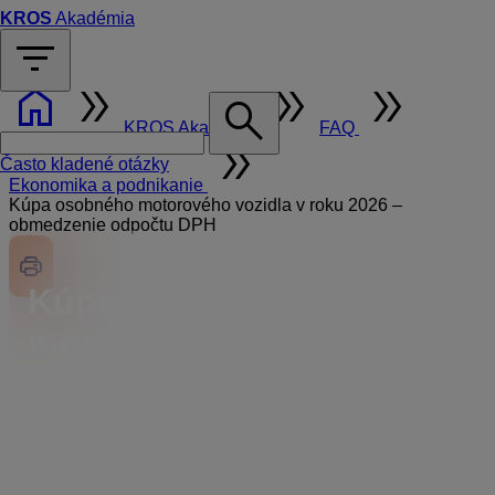
KROS
Akadémia
filter_list
home
double_arrow
double_arrow
double_arrow
search
KROS Akadémia
FAQ
double_arrow
Často kladené otázky
Ekonomika a podnikanie
Kúpa osobného motorového vozidla v roku 2026 –
obmedzenie odpočtu DPH
Kúpa osobného
motorového vozidla
v roku 2026 –
obmedzenie odpočtu
DPH