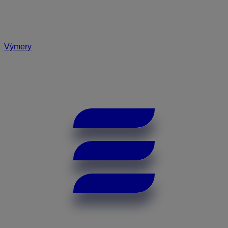
Výmery