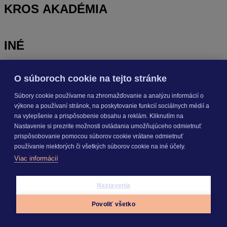
KROS AKADÉMIA
INÉ
O súboroch cookie na tejto stránke
Odoberajte
NOVINKY
Súbory cookie používame na zhromažďovanie a analýzu informácií o
výkone a používaní stránok, na poskytovanie funkcií sociálnych médií a
Prihlásiť sa
na vylepšenie a prispôsobenie obsahu a reklám. Kliknutím na
Nastavenie si prezrite možnosti ovládania umožňujúceho odmietnuť
prispôsobovanie pomocou súborov cookie vrátane odmietnuť
O nás
používanie niektorých či všetkých súborov cookie na iné účely.
Kariéra
Viac informácií
Pre média
Nastavenie cookies
Copyright © 2026 KROS a. s.
Nastavenia
Povoliť všetko
Appky
Prihlásiť sa
Menu