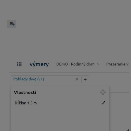
sa okno
Vlastnosti
, v ktorom sú zobrazené vlastnosti
(dĺžka, plocha, obvod, priemer a polomer) vybratého
prvku.
V palete meraní na výkrese kliknite na ikonku
Označenie viacerých prvkov cez
Shift + klik
na myši
spočítava vybraté vlastnosti prvkov dokopy.