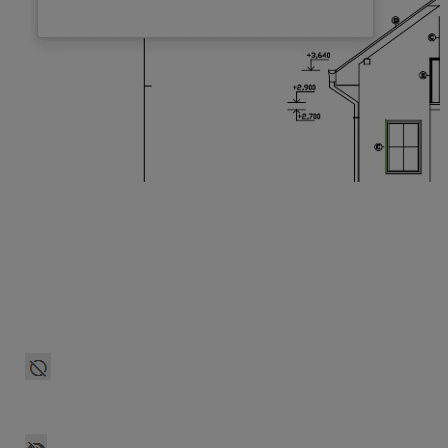
Skrývanie meraní
Skrývanie a opätovné zobrazovanie meraní
môžete ovládať v paneli meraní.
Merania zobrazené na výkrese sa dajú skryť pre
lepšiu prehľadnosť výkresu. Merania, ktoré chcete
skryť, označíte v tabuľke Meraní a pomocou ikonky
Skryť vybrané merania – sa skryjú zvolené merania