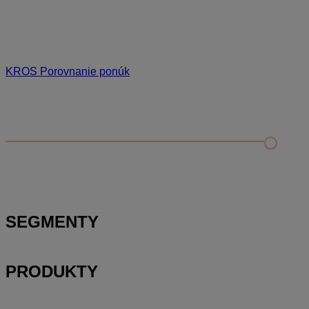
KROS Porovnanie ponúk
Odporúčané
FAQ
Porovnanie ponúk od dodávateľov
Nahratie a aktualizácia porovnávacieho rozpočtu
Príprava zadania pre uchádzačov
SEGMENTY
PRODUKTY