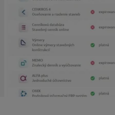
ktorého faktúru potrebujete stiahnuť.