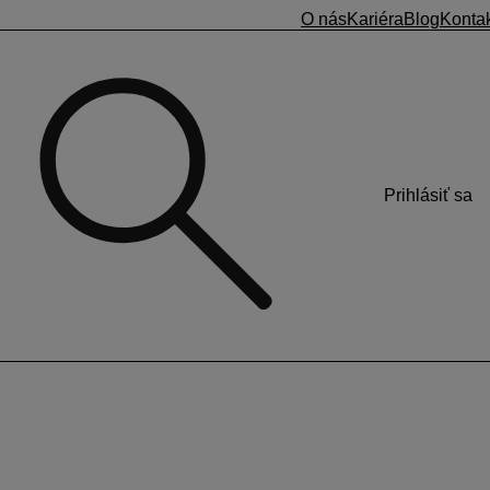
O nás
Kariéra
Blog
Konta
Prihlásiť sa
tu? Zistite, ako na to.