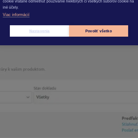
cookie vrátane odmietnuť používanie niektorých či všetkých súborov cookie na
iné účely.
stiahnuť alebo poslať emailom.
Viac informácií
Nastavenia
Povoliť všetko