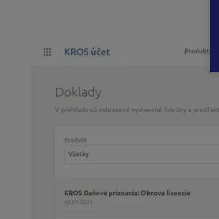
V hornej časti zvolíte možnosť Doklady. Faktúru si môžete 