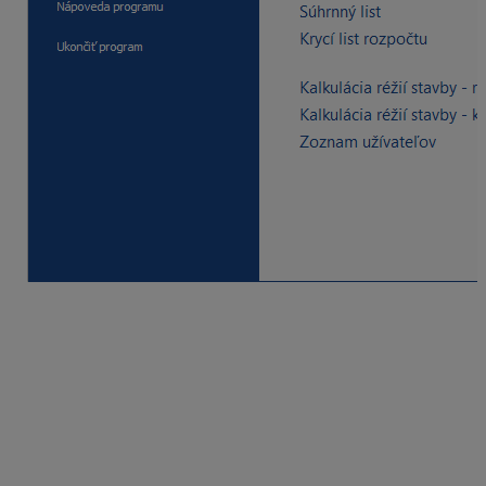
Základné nastavenia
– obsahuje nastavenia
zoskupené do záložiek. Kliknutím na konkrétne
nastavenie môžete v pravej časti okna zmeniť jeho
parametre. Tieto parametre predstavujú pravidlá,
ktoré sa budú zachovávať pre každú
novozaloženú stavbu.
Založenie stavby, zákazky
– základné údaje o
klasifikácií stavby, mieste, objednávateľovi,
zhotoviteľovi, projektantovi a pod. sa po ich