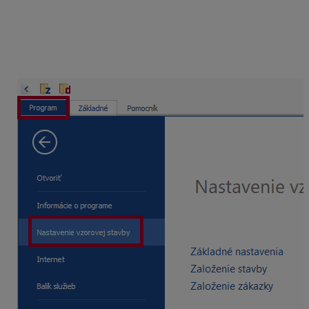
Nastavenie spustíte v ľavej hornej časti programu,
kliknutím na modrú záložku
„Program“
.
V ľavom menu vyberiete možnosť
„Nastavenie
vzorovej stavby“
.