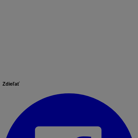
nastavení prenášajú pri založení novej stavby,
zákazky.
Súhrnný a krycí list rozpočtu
– Údaje, ktoré
nastavíte na Krycom a Súhrnom liste vzorovej
zákazky, sa budú prenášať do Krycích
a Súhrnných listov nových stavieb.
Kalkuláciu réžií stavby
– Záložka Výrobná réžia
umožňuje prednastaviť pre nové stavby kalkuláciu
réžií stavby (zvlášť pre rozpočet a zvlášť pre
kalkuláciu).
Zdieľať