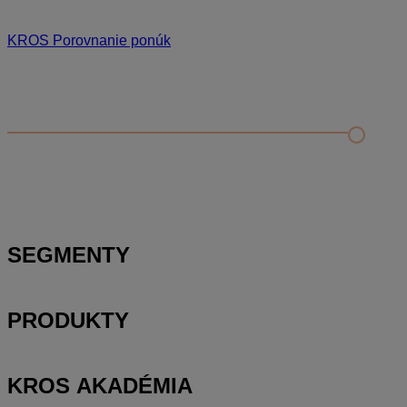
KROS Porovnanie ponúk
Odporúčané
FAQ
Kontrola rozpočtu a porovnanie s cenníkovou databázou
Editácia položky v paneli podrobností a rozbor položky
Zobrazenie rozpočtu – rozbaliť/zbaliť, výber stĺpcov a
presúvanie položiek
SEGMENTY
PRODUKTY
KROS AKADÉMIA