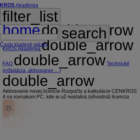
KROS
Akadémia
filter_list
home
double_arrow
search
double_arrow
Často kladené otázky
KROS Akadémia
double_arrow
FAQ
Technické
(inštalácia, aktivovanie …)
double_arrow
Aktivovanie novej licencie Rozpočty a kalkulácie CENKROS
4 na rovnakom PC, kde je už neplatná (pôvodná) licencia
Aktivovanie novej
licencie Rozpočty a