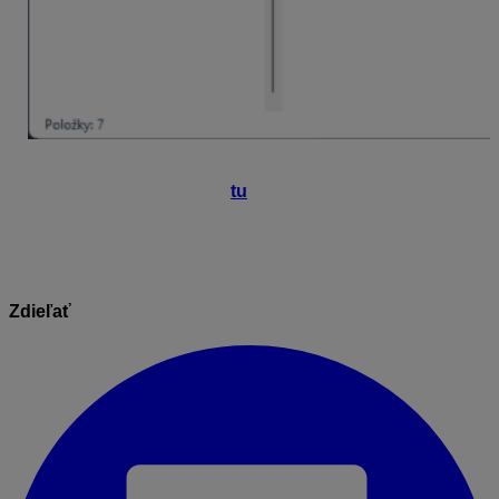
Spustite program, zadajte licenčné číslo
(ako nájdem
licenčné číslo sa dočítate
tu
) a
aktivujte licenciu.
Zdieľať