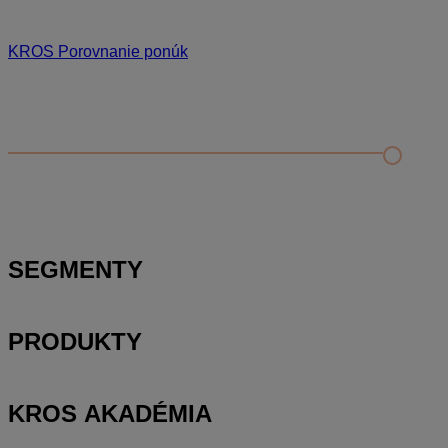
KROS Porovnanie ponúk
Odporúčané
FAQ
Porovnanie ponúk od dodávateľov
Nahratie a aktualizácia porovnávacieho rozpočtu
Príprava zadania pre uchádzačov
SEGMENTY
PRODUKTY
KROS AKADÉMIA