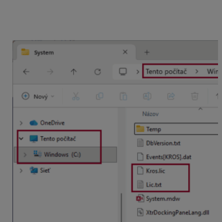
nainštalovaná dátová časť programu
\System
)
vymažte
súbor
Kros.lic
a
Lic.txt.
(Ak Windows
nezobrazuje koncovky známych aplikácii, tak len
Kros
a
Lic
)
.