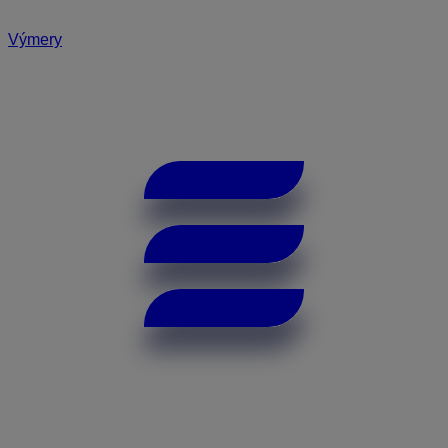
Výmery