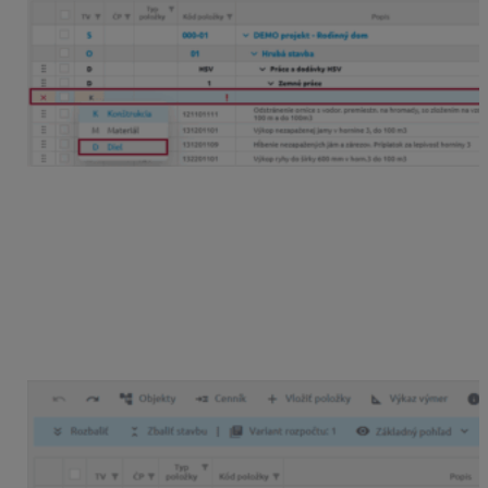
Dielom zmeníte úroveň v tabuľke rozpočtu cez možnosť
„Viac“
a použitím funkcií:
Posunúť diel o úroveň vyššie
– aktuálny diel sa
posunie na úroveň nadriadeného dielu a v tabuľke
rozpočtu sa zaradí za daný diel.
Posunúť diel o úroveň nižšie
– aktuálny diel sa
posunie spolu s položkami, ktoré obsahuje do
podriadenej úrovne predchádzajúceho dielu.