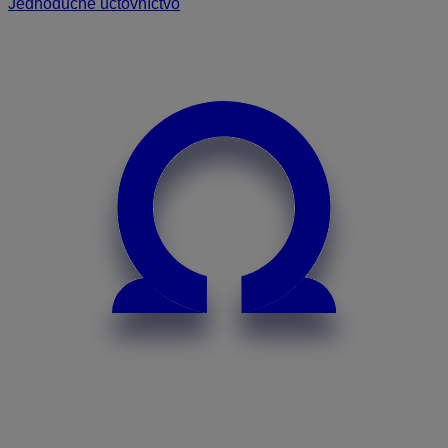
Jednoduché účtovníctvo