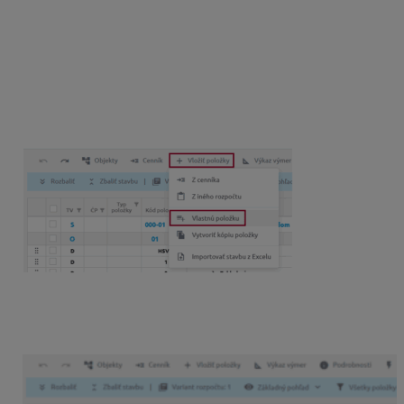
Tvorba a presúvanie dielov
Stavebné diely sa štandardne zapisujú do rozpočtu
spolu s položkami pri ich zápise z cenníkovej databázy.
Ak chcete
vytvoriť vlastný diel
, tak v paneli nástrojov
pomocou tlačidla
„
+ Vložiť položky
„
vyberiete možnosť
„
Vlastnú položku
“ .
Funkcia primárne ponúkne vytvorenie „
Konštrukcie
“ ,
tak je potrebné kliknúť na „
Diel
“ a zadať povinné údaje
Kód a Popis
.