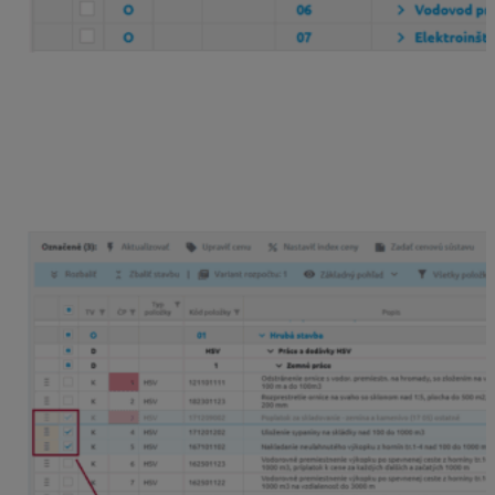
Presúvanie položiek
Presúvanie položiek v rozpočte môžete robiť
individuálne
po položkách
, ale aj
hromadne za
označené
položky. Využijete na to rovnakú ikonku
6
bodiek
v ľavej časti tabuľky rozpočtu.