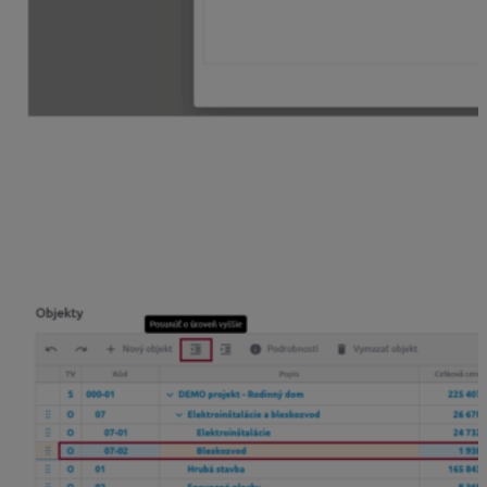
Okrem tvorby nového objektu a výmazu existujúceho
objektu môžete meniť aj
úroveň objektov
v rámci
štruktúry rozpočtu.
Pomocou funkcie
„Presuň o úroveň vyššie“
zmeníte úroveň podriadeného objektu na rovnakú
úroveň nadriadeného objektu.