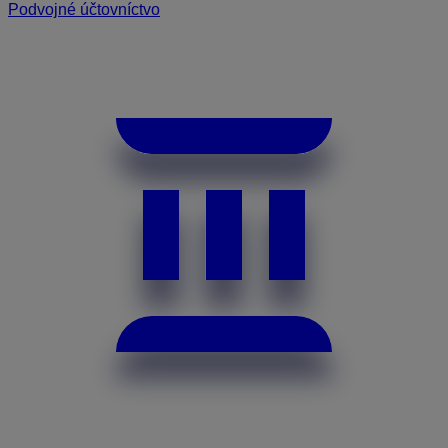
Podvojné účtovníctvo