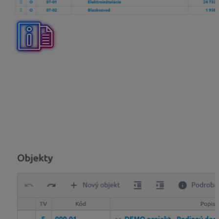
Meniť úroveň objektov a presúvať ich v rámci štruktúry
rozpočtu môžete ešte jednoduchšie použitím ikonky
6
bodiek
.
Stačí sa kurzorom nastaviť na bunku
6-bodiek
toho
objektu, ktorý chcete presunúť alebo mu zmeniť úroveň
a
stlačením a potiahnutím
ho presuniete na
požadovanú pozíciu v štruktúre rozpočtu.