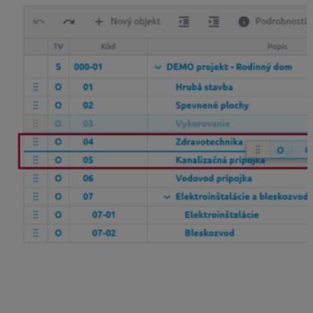
Presun do podriadenej úrovne objektu
– ak je
zvýraznené orámovanie zvoleného objektu, tak sa
presúvaný objekt zaradí do podriadenej úrovne
daného objektu.