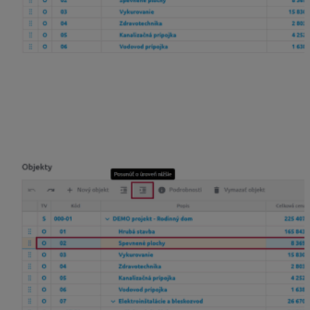
Pomocou funkcie
„
Presuň o úroveň nižšie“
sa
zase objekt na rovnakej úrovni s predchádzajúcim
objektom stane jeho podriadeným a teda aj sumár
celkovej ceny, hmotnosti, sute a normohodín
podriadeného objektu sa bude započítavať do
celkového sumáru nadriadeného objektu.