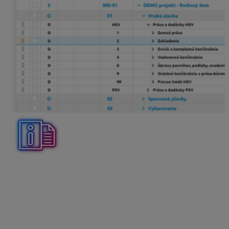
Podobne ako pri objektoch je možné aj diely presúvať
ešte jednoduchšie pomocou ikonky
6 bodiek
.
V tabuľke rozpočtu sa stačí kurzorom nastaviť na bunku
6 bodiek
na riadku presúvaného dielu a
stlačením a
potiahnutím
ho presuniete na novú pozíciu v štruktúre
rozpočtu.