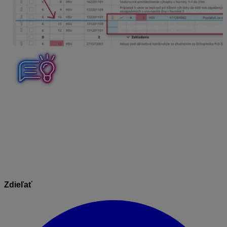
Ak sa pri zmene úrovne dielov a objektov alebo pri
presúvaní položiek pomýlite, tak nechcené zmeny
jednoducho vrátite použitím ikonky
Späť
, ktorú nájdete
v ľavom hornom rohu panela nástrojov.
Zdieľať