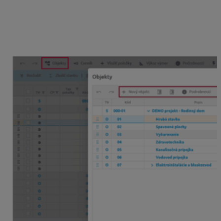
V paneli nástrojov tabuľky rozpočtu sa nachádza tlačidlo
„
Objekty
„
, stlačením ktorého sa zobrazí nové okno
obsahujúce panel nástrojov na tvorbu a editáciu
objektov.