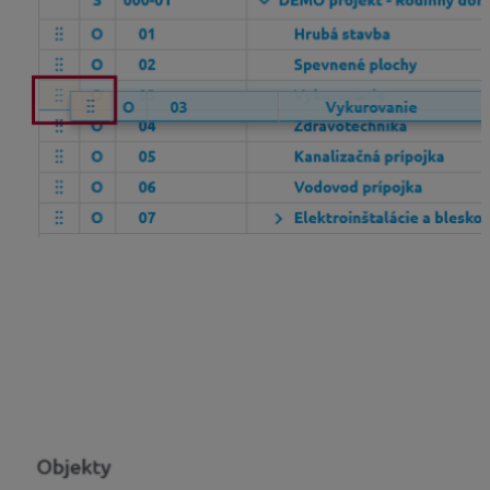
Či bude presúvaný objekt zaradený
pred/za
alebo
do
podriadenej úrovne
zvoleného objektu ovplyvníte tým,
kde proces presúvania ukončíte.
Presun pred/za objekt
– ak je zvýraznená čiara
nad/pod zvoleným objektom, tak sa presúvaný
objekt zaradí pred/za daný objekt na rovnakú
úroveň.