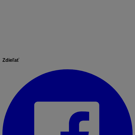
menu sa mi zdá zdĺhavé. Dá sa KÚ vyhľadávať aj iným
spôsobom?
Áno. Do rozbaľovacieho menu
Katastrálne
územie
môžete aj
písať
. Postupným zadávaním písmen
sa Vám
výber
katastrálnych území
zužuje
.
Zdieľať