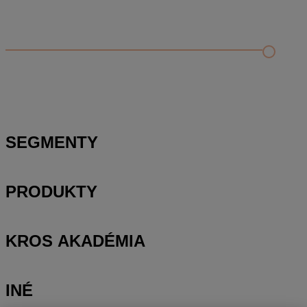
Odporúčané
FAQ
Kontrola rozpočtu a porovnanie s cenníkovou databázou
Editácia položky v paneli podrobností a rozbor položky
Zobrazenie rozpočtu – rozbaliť/zbaliť, výber stĺpcov a
presúvanie položiek
SEGMENTY
PRODUKTY
KROS AKADÉMIA
INÉ