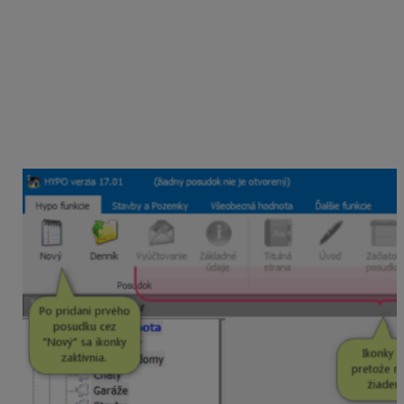
strana, úvod, začiatok posudku, záver…., a vytvorenie) v
hlavnom formulári
vysivené
(neprístupné), nedá sa na
ne kliknúť.
Je to z toho dôvodu, že v programe ešte nebol vytvorený
nový posudok ani otvorený existujúci posudok.
Po vytvorení nového posudku cez ikonu
Nový
alebo
otvorením existujúceho posudku cez
ikonu
Denník
príp.
Otvor
sa všetky položky sprístupnia.