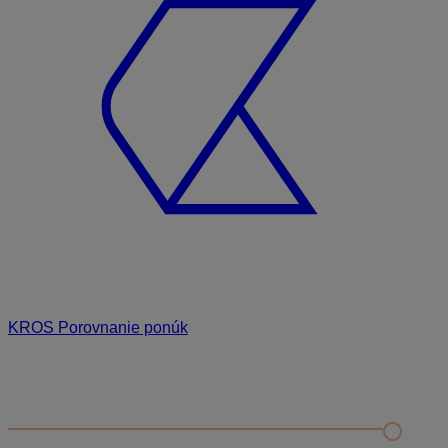
KROS Porovnanie ponúk
Odporúčané
FAQ
Kontrola rozpočtu a porovnanie s cenníkovou databázou
Editácia položky v paneli podrobností a rozbor položky