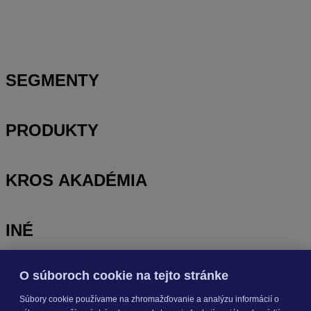
Zobrazenie rozpočtu – rozbaliť/zbaliť, výber stĺpcov a
presúvanie položiek
SEGMENTY
PRODUKTY
KROS AKADÉMIA
INÉ
O súboroch cookie na tejto stránke
Odoberajte
NOVINKY
Súbory cookie používame na zhromažďovanie a analýzu informácií o