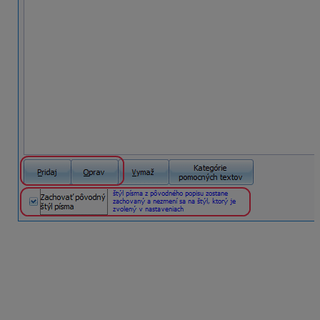
Po zaškrtnutí „Použiť pre nové posudky“ sa bude
vybraný text prenášať do každého nového posudku.