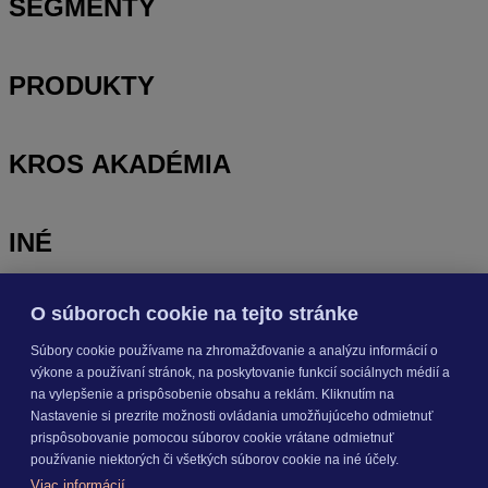
SEGMENTY
PRODUKTY
KROS AKADÉMIA
INÉ
O súboroch cookie na tejto stránke
Odoberajte
NOVINKY
Súbory cookie používame na zhromažďovanie a analýzu informácií o
výkone a používaní stránok, na poskytovanie funkcií sociálnych médií a
Prihlásiť sa
na vylepšenie a prispôsobenie obsahu a reklám. Kliknutím na
Nastavenie si prezrite možnosti ovládania umožňujúceho odmietnuť
prispôsobovanie pomocou súborov cookie vrátane odmietnuť
O nás
používanie niektorých či všetkých súborov cookie na iné účely.
Kariéra
Viac informácií