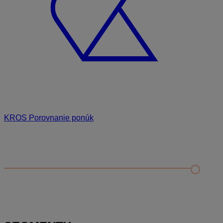
KROS Porovnanie ponúk
Odporúčané
FAQ
Porovnanie ponúk od dodávateľov
Nahratie a aktualizácia porovnávacieho rozpočtu
Príprava zadania pre uchádzačov