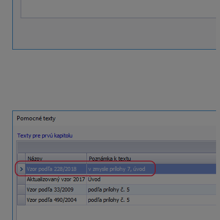
Vzorový text si upravte podľa vašich potrieb. Môžete si
pridať vlastný text.
Ak chcete zachovať formátovanie, zaškrtnite „Zachovať
pôvodný štýl písma“