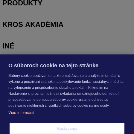
PRODUKTY
KROS AKADÉMIA
INÉ
O súboroch cookie na tejto stránke
Odoberajte
NOVINKY
Súbory cookie používame na zhromažďovanie a analýzu informácií o
výkone a používaní stránok, na poskytovanie funkcií sociálnych médií a
Prihlásiť sa
na vylepšenie a prispôsobenie obsahu a reklám. Kliknutím na
Nastavenie si prezrite možnosti ovládania umožňujúceho odmietnuť
prispôsobovanie pomocou súborov cookie vrátane odmietnuť
O nás
používanie niektorých či všetkých súborov cookie na iné účely.
Kariéra
Viac informácií
Pre média
Nastavenie cookies
Copyright © 2026 KROS a. s.
Nastavenia