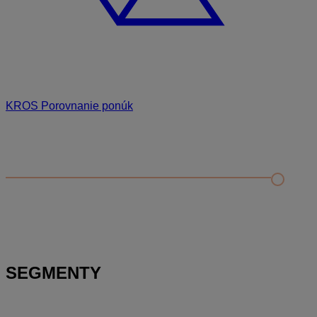
KROS Porovnanie ponúk
Odporúčané
FAQ
Kontrola rozpočtu a porovnanie s cenníkovou databázou
Editácia položky v paneli podrobností a rozbor položky
Zobrazenie rozpočtu – rozbaliť/zbaliť, výber stĺpcov a
presúvanie položiek
SEGMENTY