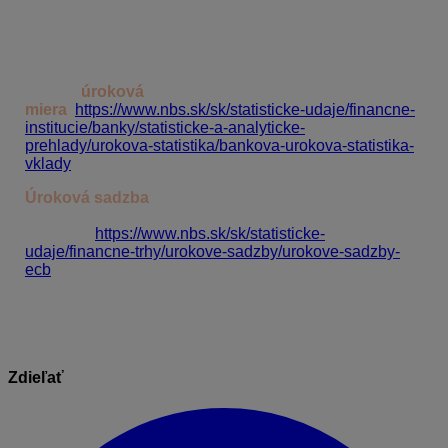
VŠH nájmu pozemku? Keď použijem momentálne
aktuálnu hodnotu ECB=0,00%, tak mi HYPO vypočíta
všeobecnú hodnotu nájmu 0,00 €.
Vo výpočte VŠH nájmu pozemku (a VŠH závady) sa
zadáva
úroková
miera
:
https://www.nbs.sk/sk/statisticke-udaje/financne-
institucie/banky/statisticke-a-analyticke-
prehlady/urokova-statistika/bankova-urokova-statistika-
vklady
Úroková sadzba
ECB
je úplne iný údaj, ktorý sa
používa pri výpočte VŠH výnosovou
metódou:
https://www.nbs.sk/sk/statisticke-
udaje/financne-trhy/urokove-sadzby/urokove-sadzby-
ecb
Zdieľať