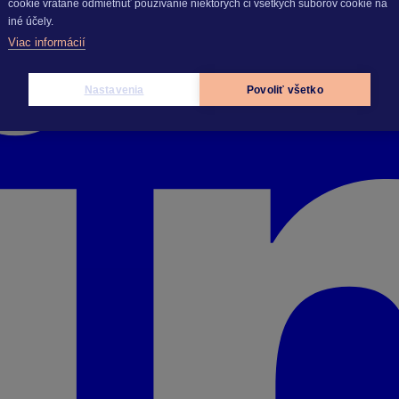
cookie vrátane odmietnuť používanie niektorých či všetkých súborov cookie na
iné účely.
Viac informácií
Nastavenia
Povoliť všetko