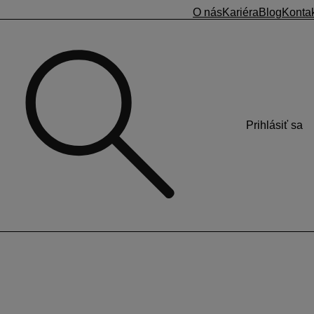
O nás
Kariéra
Blog
Konta
Prihlásiť sa
ra?
y v programe Hypo (zvyčajne C:\Hypo_net\Posudky).
vacieho zoznamu
Posudky z roku
. Sú to posudky, ktoré sú
 adresár na C:\HYPO_NET\Posudky.
razia v dolnej časti (v tabuľke). V hornej časti sú