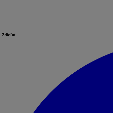
V pravej hornej časti formulára si vyberte miesto (adresá
ktoré tam sú uložené. Nastavením sa na vybratý posudok a 
Zdieľať