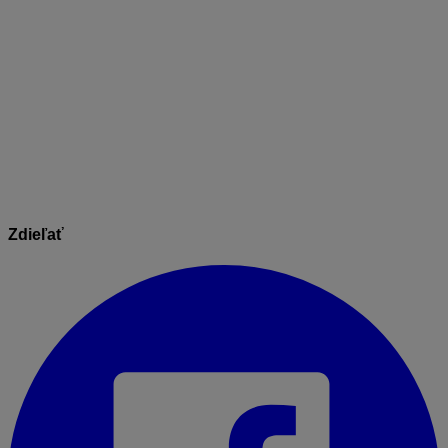
Stlačte kombináciu kláves
Ctrl+C
(všeobecná
klávesová skratka pre kopíruj) a
následne
Ctrl+V
(všeobecná klávesová skratka
pre vlož).
Skopírované objekty sa “prilepia” na myš a vy si
môžete pohybom myši vybrať ľubovoľné miesto na
výkrese, kde chcete skopírované objekty
umiestniť.
Zdieľať