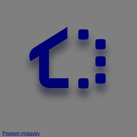
Priebeh výstavby