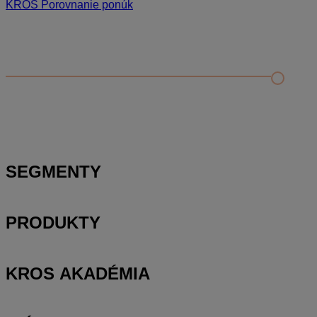
KROS Porovnanie ponúk
Odporúčané
FAQ
Kontrola rozpočtu a porovnanie s cenníkovou databázou
Editácia položky v paneli podrobností a rozbor položky
Zobrazenie rozpočtu – rozbaliť/zbaliť, výber stĺpcov a
presúvanie položiek
SEGMENTY
PRODUKTY
KROS AKADÉMIA